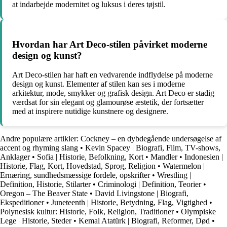
at indarbejde modernitet og luksus i deres tøjstil.
Hvordan har Art Deco-stilen påvirket moderne
design og kunst?
Art Deco-stilen har haft en vedvarende indflydelse på moderne
design og kunst. Elementer af stilen kan ses i moderne
arkitektur, mode, smykker og grafisk design. Art Deco er stadig
værdsat for sin elegant og glamourøse æstetik, der fortsætter
med at inspirere nutidige kunstnere og designere.
Andre populære artikler:
Cockney – en dybdegående undersøgelse af
accent og rhyming slang
•
Kevin Spacey | Biografi, Film, TV-shows,
Anklager
•
Sofia | Historie, Befolkning, Kort
•
Mandler
•
Indonesien |
Historie, Flag, Kort, Hovedstad, Sprog, Religion
•
Watermelon |
Ernæring, sundhedsmæssige fordele, opskrifter
•
Wrestling |
Definition, Historie, Stilarter
•
Criminologi | Definition, Teorier
•
Oregon – The Beaver State
•
David Livingstone | Biografi,
Ekspeditioner
•
Juneteenth | Historie, Betydning, Flag, Vigtighed
•
Polynesisk kultur: Historie, Folk, Religion, Traditioner
•
Olympiske
Lege | Historie, Steder
•
Kemal Atatürk | Biografi, Reformer, Død
•