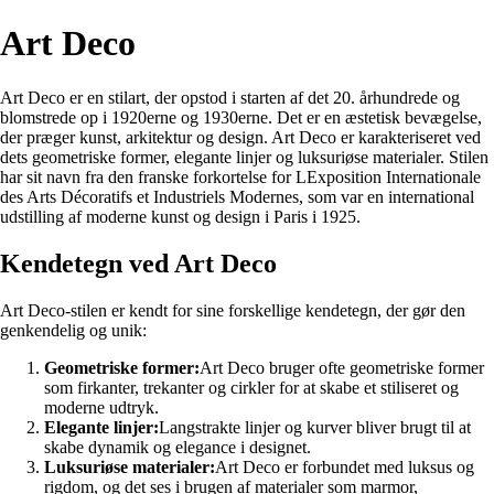
Art Deco
Art Deco er en stilart, der opstod i starten af det 20. århundrede og
blomstrede op i 1920erne og 1930erne. Det er en æstetisk bevægelse,
der præger kunst, arkitektur og design. Art Deco er karakteriseret ved
dets geometriske former, elegante linjer og luksuriøse materialer. Stilen
har sit navn fra den franske forkortelse for LExposition Internationale
des Arts Décoratifs et Industriels Modernes, som var en international
udstilling af moderne kunst og design i Paris i 1925.
Kendetegn ved Art Deco
Art Deco-stilen er kendt for sine forskellige kendetegn, der gør den
genkendelig og unik:
Geometriske former:
Art Deco bruger ofte geometriske former
som firkanter, trekanter og cirkler for at skabe et stiliseret og
moderne udtryk.
Elegante linjer:
Langstrakte linjer og kurver bliver brugt til at
skabe dynamik og elegance i designet.
Luksuriøse materialer:
Art Deco er forbundet med luksus og
rigdom, og det ses i brugen af materialer som marmor,