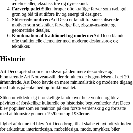
ædelmetaller, eksotisk træ og dyre skind.
Farverig palet:
Stilen bruger ofte kraftige farver som rød, gul,
grøn og blå til at tilføre liv og energi til designet.
Stiliserede motiver:
Art Deco er kendt for sine stiliserede
motiver som solstråler, farverige fjer, zigzag-mønstre og
geometriske detaljer.
Kombination af traditionelt og moderne:
Art Deco blander
ofte traditionelle elementer med moderne designsprog og
teknikker.
Historie
Art Deco opstod som et modsvar på den mere dekorative og
blomstrende Art Nouveau-stil, der dominerede begyndelsen af det 20.
århundrede. Art Deco havde en mere minimalistisk og moderne tilgang
med fokus på enkelhed og funktionalitet.
Stilen udviklede sig i forskellige lande over hele verden og blev
påvirket af forskellige kulturelle og historiske begivenheder. Art Deco
blev populær som en reaktion på den første verdenskrig og fortsatte
med at blomstre gennem 1920erne og 1930erne.
I løbet af denne tid blev Art Deco brugt til at skabe et nyt udtryk inden
for arkitektur, interiørdesign, møbeldesign, mode, smykker, biler,