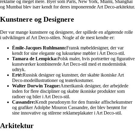
reklame og meget mere. Byer som Paris, New York, Miami, Shanghai
og Mumbai blev især kendt for deres imponerende Art Deco-arkitektur.
Kunstnere og Designere
Der var mange kunstnere og designere, der spillede en afgørende rolle
i udviklingen af Art Deco-stilen. Nogle af de mest kendte er:
Émile-Jacques Ruhlmann:
Fransk møbeldesigner, der var
kendt for sine elegante og luksuriøse møbler i Art Deco-stil.
Tamara de Lempicka:
Polsk maler, hvis portrætter og figurative
kunstværker kombinerede Art Deco-stil med et modernistisk
udtryk.
Erté:
Russisk designer og kunstner, der skabte ikoniske Art
Deco-modeillustrationer og teaterkostumer.
Walter Dorwin Teague:
Amerikansk designer, der arbejdede
inden for flere discipliner og skabte ikoniske produkter som
radioer og biler i Art Deco-stil.
Cassandre:
Kendt pseudonym for den franske affischekunstner
og grafiker Adolphe Mouron Cassandre, der blev berømt for
sine innovative og stilrene reklameplakater i Art Deco-stil.
Arkitektur