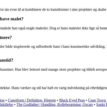
for sin evne til at kombinere de to kunstformer i sine projekter og sk
 have malet?
, malede han også nogle malerier. Dog er hans malerier ikke lige så ber
tnere?
er både inspirerede og udfordrede ham i hans kunstneriske udvikling. H
samtid?
t kunstner. Han blev betroet med mange store projekter og tildelt ærespo
kitektur. Hans værker og stil har haft en varig indvirkning på efterføl
gion
•
Cuneiform | Definition, Historie
•
Black Eyed Peas
•
Cape Town |
skillelse
•
The Godfather | Handling, Rollebesætning, Oscars
•
Sankt F