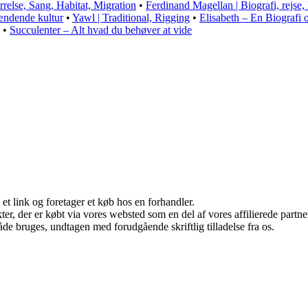
relse, Sang, Habitat, Migration
•
Ferdinand Magellan | Biografi, rejse, k
pændende kultur
•
Yawl | Traditional, Rigging
•
Elisabeth – En Biografi 
•
Succulenter – Alt hvad du behøver at vide
 et link og foretager et køb hos en forhandler.
ukter, der er købt via vores websted som en del af vores affilierede par
åde bruges, undtagen med forudgående skriftlig tilladelse fra os.