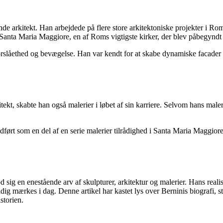
e arkitekt. Han arbejdede på flere store arkitektoniske projekter i Ro
Santa Maria Maggiore, en af ​​Roms vigtigste kirker, der blev påbegyndt 
torslåethed og bevægelse. Han var kendt for at skabe dynamiske facader 
ekt, skabte han også malerier i løbet af sin karriere. Selvom hans maleri
udført som en del af en serie malerier tilrådighed i Santa Maria Maggior
ig en enestående arv af skulpturer, arkitektur og malerier. Hans realisti
adig mærkes i dag. Denne artikel har kastet lys over Berninis biografi, st
storien.