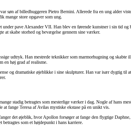
var søn af billedhuggeren Pietro Bernini. Allerede fra en ung alder vis
 fik mange store opgaver som ung.
t under pave Alexander VII. Han blev en førende kunstner i sin tid og bl
øgte at skabe storhed og bevægelse gennem sine værker.
æssige udtryk. Han mestrede teknikker som marmorhugning og skabte illus
m en høj grad af realisme.
ense og dramatiske øjeblikke i sine skulpturer. Han var især dygtig til a
rer.
af mange stadig betragtes som mesterlige værker i dag. Nogle af hans me
 at fange Teresa af Avilas mystiske ekstase på en unikt vis.
er det øjeblik, hvor Apollon forsøger at fange den flygtige Daphne, s
t betragtes som et højdepunkt i hans karriere.