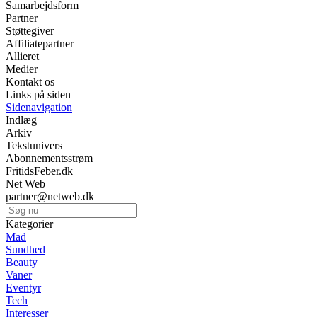
Samarbejdsform
Partner
Støttegiver
Affiliatepartner
Allieret
Medier
Kontakt os
Links på siden
Sidenavigation
Indlæg
Arkiv
Tekstunivers
Abonnementsstrøm
FritidsFeber.dk
Net Web
partner@netweb.dk
Kategorier
Mad
Sundhed
Beauty
Vaner
Eventyr
Tech
Interesser