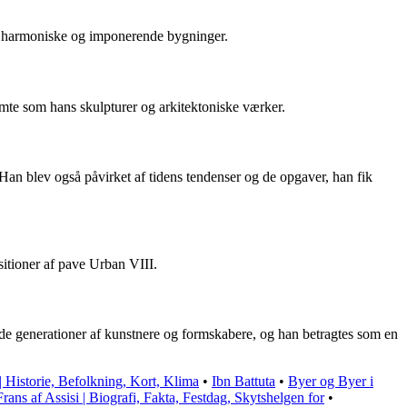
abe harmoniske og imponerende bygninger.
ømte som hans skulpturer og arkitektoniske værker.
an blev også påvirket af tidens tendenser og de opgaver, han fik
sitioner af pave Urban VIII.
gende generationer af kunstnere og formskabere, og han betragtes som en
 Historie, Befolkning, Kort, Klima
•
Ibn Battuta
•
Byer og Byer i
rans af Assisi | Biografi, Fakta, Festdag, Skytshelgen for
•