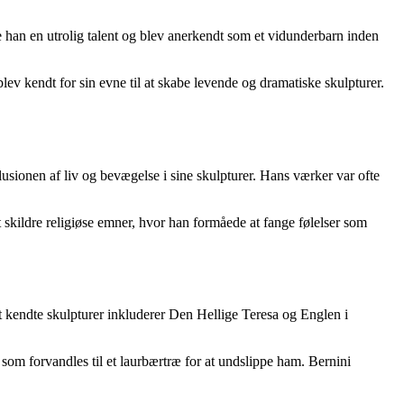
te han en utrolig talent og blev anerkendt som et vidunderbarn inden
ev kendt for sin evne til at skabe levende og dramatiske skulpturer.
ionen af ​​liv og bevægelse i sine skulpturer. Hans værker var ofte
t skildre religiøse emner, hvor han formåede at fange følelser som
st kendte skulpturer inkluderer Den Hellige Teresa og Englen i
om forvandles til et laurbærtræ for at undslippe ham. Bernini