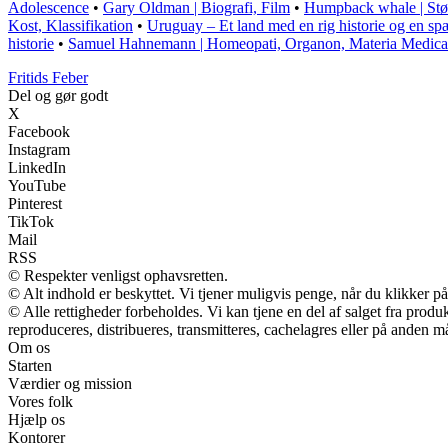
Adolescence
•
Gary Oldman | Biografi, Film
•
Humpback whale | Stør
Kost, Klassifikation
•
Uruguay – Et land med en rig historie og en s
historie
•
Samuel Hahnemann | Homeopati, Organon, Materia Medica
F
ritids
F
eber
Del og gør godt
X
Facebook
Instagram
LinkedIn
YouTube
Pinterest
TikTok
Mail
RSS
© Respekter venligst ophavsretten.
© Alt indhold er beskyttet. Vi tjener muligvis penge, når du klikker på
© Alle rettigheder forbeholdes. Vi kan tjene en del af salget fra prod
reproduceres, distribueres, transmitteres, cachelagres eller på anden m
Om os
Starten
Værdier og mission
Vores folk
Hjælp os
Kontorer