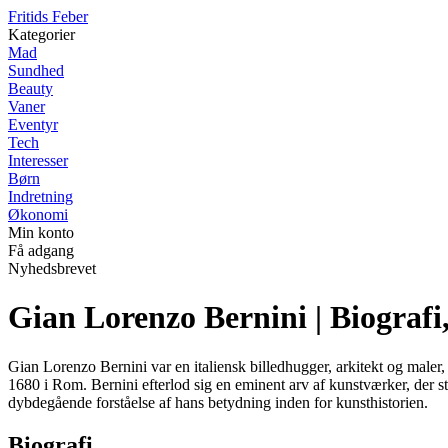
F
ritids
F
eber
Kategorier
Mad
Sundhed
Beauty
Vaner
Eventyr
Tech
Interesser
Børn
Indretning
Økonomi
Min konto
Få adgang
Nyhedsbrevet
Gian Lorenzo Bernini | Biografi,
Gian Lorenzo Bernini var en italiensk billedhugger, arkitekt og male
1680 i Rom. Bernini efterlod sig en eminent arv af kunstværker, der sta
dybdegående forståelse af hans betydning inden for kunsthistorien.
Biografi