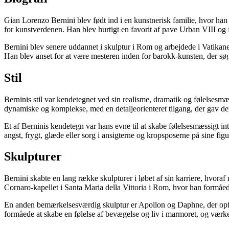
Gian Lorenzo Bernini blev født ind i en kunstnerisk familie, hvor han 
for kunstverdenen. Han blev hurtigt en favorit af pave Urban VIII og
Bernini blev senere uddannet i skulptur i Rom og arbejdede i Vatikane
Han blev anset for at være mesteren inden for barokk-kunsten, der s
Stil
Berninis stil var kendetegnet ved sin realisme, dramatik og følelsesm
dynamiske og komplekse, med en detaljeorienteret tilgang, der gav de
Et af Berninis kendetegn var hans evne til at skabe følelsesmæssigt int
angst, frygt, glæde eller sorg i ansigterne og kropsposerne på sine figu
Skulpturer
Bernini skabte en lang række skulpturer i løbet af sin karriere, hvor
Cornaro-kapellet i Santa Maria della Vittoria i Rom, hvor han formåede
En anden bemærkelsesværdig skulptur er Apollon og Daphne, der opfang
formåede at skabe en følelse af bevægelse og liv i marmoret, og værke