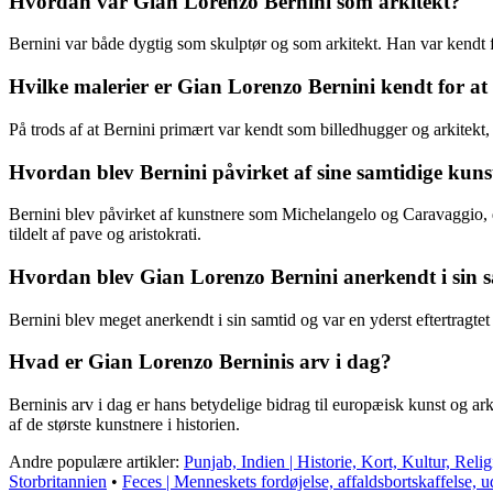
Hvordan var Gian Lorenzo Bernini som arkitekt?
Bernini var både dygtig som skulptør og som arkitekt. Han var kendt 
Hvilke malerier er Gian Lorenzo Bernini kendt for at
På trods af at Bernini primært var kendt som billedhugger og arkitekt
Hvordan blev Bernini påvirket af sine samtidige kuns
Bernini blev påvirket af kunstnere som Michelangelo og Caravaggio, d
tildelt af pave og aristokrati.
Hvordan blev Gian Lorenzo Bernini anerkendt i sin 
Bernini blev meget anerkendt i sin samtid og var en yderst eftertragte
Hvad er Gian Lorenzo Berninis arv i dag?
Berninis arv i dag er hans betydelige bidrag til europæisk kunst og ar
af ​​de største kunstnere i historien.
Andre populære artikler:
Punjab, Indien | Historie, Kort, Kultur, Reli
Storbritannien
•
Feces | Menneskets fordøjelse, affaldsbortskaffelse, ud