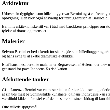
Arkitektur
Udover sin dygtighed som billedhugger var Bernini også en fremragend
opbygning. Han blev også ansvarlig for færdiggørelsen af ​​Basilica di 
Berninis arkitektoniske stil var i tråd med barokkens principper om s
følelse af drama og intensitet.
Malerier
Selvom Bernini er bedst kendt for sit arbejde som billedhugger og arkit
og hans evne til at skabe dramatiske øjeblikke.
Et af hans mest berømte malerier er Begravelsen af ​​Helena, der blev 
genstand for pave Innocens Xs dedikation.
Afsluttende tanker
Gian Lorenzo Bernini var en mester inden for barokkunsten og efterlod s
af ​​sin tids mest betydningsfulde kunstnere, og hans indflydelse kan st
værdifuld kilde til forståelse af denne store kunstners bidrag til kunsthi
Ofte stillede spørgsmål