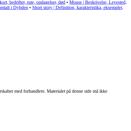
ort, bedrifter, rute, opdagelser, død
•
Mouse | Beskrivelse, Levested,
omtalt i Dybden
•
Short story | Definition, karakteristika, eksempler,
tnerskaber med forhandlere. Materialet på denne side må ikke