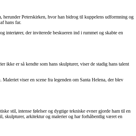
m, herunder Peterskirken, hvor han bidrog til kuppelens udformning og
af hans far.
og interiører, der inviterede beskueren ind i rummet og skabte en
er ikke er så kendte som hans skulpturer, viser de stadig hans talent
e. Maleriet viser en scene fra legenden om Santa Helena, der blev
ske stil, intense følelser og dygtige tekniske evner gjorde ham til en
il, skulpturer, arkitektur og malerier og har forhåbentlig været en