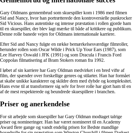
Gary Oldmans gennembrud som skuespiller kom i 1986 med filmen
Sid and Nancy, hvor han portrætterede den kontroversielle punkrocker
Sid Vicious. Hans autentiske og intense præstation i rollen gjorde ham
til en skuespiller, der blev lagt mærke til både af kritikere og publikum.
Denne rolle banede vejen for Oldmans internationale karriere.
Efter Sid and Nancy fulgte en række bemærkelsesværdige filmroller,
herunder rollen som Oscar Wilde i Prick Up Your Ears (1987), som
Lee Harvey Oswald i JFK (1991) og som Dracula i Francis Ford
Coppolas filmatisering af Bram Stokers roman fra 1992.
I løbet af sin karriere har Gary Oldman medvirket i en bred vifte af
film, der spænder over forskellige genres og stilarter. Han har formået
at skabe unikke karakterer og skildre dem med dybde og kompleksitet.
Hans evne til at transformere sig selv for hver rolle har gjort ham til en
af ​​de mest respekterede og beundrede skuespillere i branchen.
Priser og anerkendelse
For sit arbejde som skuespiller har Gary Oldman modtaget talrige
priser og nomineringer. Han har været nomineret til en Academy
Award flere gange og vandt endelig prisen for Bedste mandlige
hovedrolle for sin præstation som Winston Churchill i filmen Darkest