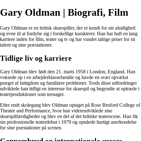
Gary Oldman | Biografi, Film
Gary Oldman er en britisk skuespiller, der er kendt for sin alsidighed
og evne til at fordybe sig i forskellige karakterer. Han har haft en lang
karriere inden for film, teater og tv og har vundet talrige priser for sit
talent og sine præstationer.
Tidlige liv og karriere
Gary Oldman blev født den 21. marts 1958 i London, England. Han
voksede op i en arbejderklassefamilie og havde en svær opvækst
præget af fattigdom og familiære problemer. Trods disse udfordringer
udviklede han tidligt en interesse for skuespil og begyndte at optræde i
teaterproduktioner som teenager.
Efter endt skolegang blev Oldman optaget på Rose Bruford College of
Theatre and Performance, hvor han videreudviklede sine
skuespilfærdigheder og blev en del af det britiske teaterscene. Han fik
sin professionelle teaterdebut i 1979 og opnåede hurtigt anerkendelse
for sine præstationer på scenen.
Gennembrud og internationale succes