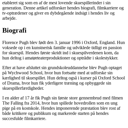
etableret sig som en af de mest lovende skuespillerinder i sin
generation. Denne artikel udforsker hendes biografi, filmkarriere og
tv-optrædener og giver en dybdegående indsigt i hendes liv og
arbejde.
Biografi
Florence Pugh blev født den 3. januar 1996 i Oxford, England. Hun
voksede op i en kunstnerisk familie og udviklede tidligt en passion
for skuespil. Hendes første skridt ind i skuespilverdenen kom, da
hun deltog i amatørteaterproduktioner og optrådte i skolestykker.
Efter at have afsluttet sin grundskoleuddannelse blev Pugh optaget
på Wychwood School, hvor hun fortsatte med at udforske sin
kærlighed til skuespillet. Hun deltog også i kurser på Oxford School
of Drama, hvor hun fik yderligere træning og opbyggede sin
skuespillerfærdigheder.
I en alder af 17 år fik Pugh sin første store gennembrud med filmen
The Falling fra 2014, hvor hun spillede hovedrollen som en ung
pige på en kostskole. Hendes imponerende præstation blev rost af
både kritikere og publikum og markerede starten på hendes
succesfulde filmkarriere.