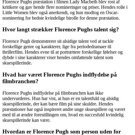
Florence Pughs præstation i filmen Lady Macbeth blev rost af
kritikere og gav hende flere nomineringer og priser. Hendes rolle i
Little Women blev også anerkendt, og hun modtog en Oscar-
nominering for bedste kvindelige birolle for denne præstation.
Hvor langt strækker Florence Pughs talent sig?
Florence Pugh demonstrerer sit alsidige talent ved at tackle
forskellige genre og karakterer, lige fra periodedramaer til
thrillerfilm. Hendes evne til at portrættere forskellige følelser og
dybde i sine karakterer viser hendes omfattende talent som
skuespillerinde.
Hvad har været Florence Pughs indflydelse på
filmbranchen?
Florence Pughs indflydelse på filmbranchen kan ikke
undervurderes. Hun har vist, at hun er en talentfuld og alsidig
skuespillerinde, der kan bære film på sine skuldre. Hendes
præstationer har også inspireret andre unge skuespillere og været
med til at ændre forestillingen om, hvad en succesfuld kvindelig
skuespillerinde kan være.
Hvordan er Florence Pugh som person uden for