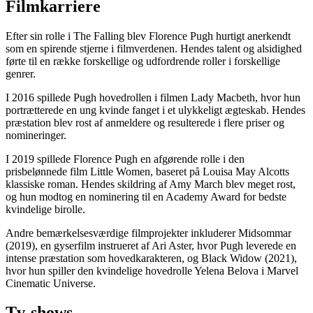
Filmkarriere
Efter sin rolle i The Falling blev Florence Pugh hurtigt anerkendt
som en spirende stjerne i filmverdenen. Hendes talent og alsidighed
førte til en række forskellige og udfordrende roller i forskellige
genrer.
I 2016 spillede Pugh hovedrollen i filmen Lady Macbeth, hvor hun
portrætterede en ung kvinde fanget i et ulykkeligt ægteskab. Hendes
præstation blev rost af anmeldere og resulterede i flere priser og
nomineringer.
I 2019 spillede Florence Pugh en afgørende rolle i den
prisbelønnede film Little Women, baseret på Louisa May Alcotts
klassiske roman. Hendes skildring af Amy March blev meget rost,
og hun modtog en nominering til en Academy Award for bedste
kvindelige birolle.
Andre bemærkelsesværdige filmprojekter inkluderer Midsommar
(2019), en gyserfilm instrueret af Ari Aster, hvor Pugh leverede en
intense præstation som hovedkarakteren, og Black Widow (2021),
hvor hun spiller den kvindelige hovedrolle Yelena Belova i Marvel
Cinematic Universe.
Tv-shows