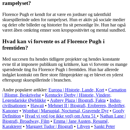
rampelyset?
Florence Pugh er kendt for at være en jordnær og talentfuld
skuespillerinde uden for rampelyset. Hun er aktiv på sociale medier
og deler ofte billeder og historier fra sit personlige liv. Hun har også
været åben omkring emner som kropspositivitet og mental sundhed.
Hvad kan vi forvente os af Florence Pugh i
fremtiden?
Med succesen fra hendes tidligere projekter og hendes konstante
evne til at imponere publikum og kritikere, kan vi forvente os mange
spændende ting fra Florence Pugh i fremtiden. Hun har allerede
indgået kontrakt om flere store filmprojekter og er blevet en yderst
efterspurgt skuespillerinde i branchen.
Andre populære artikler:
Europa | Historie, Lande, Kort
•
Carnation
| Blomst, Beskrivelse
•
Kentucky Derby | Historie, Vindere,
Legendariske Øjeblikke
•
Aubrey Plaza | Biografi, Fakta
•
Indus-
civilisationen
•
Hawaii
•
Mehmet II | Biografi, Erobreren, Bedrifter,
Kanoner
•
Wombat | Marsupial, Nocturnal, Gravende Dyr
•
Goofy
Definition
•
Hvad vi ved (og ikke ved) om Area 51
•
Nathan Lane |
Biografi, Broadway, Film
•
Emma | Jane Austen, Resumé,
Karakterer
•
Margaret Tudor | Biografi
•
Libyen
•
Sankt Peter