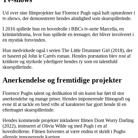
Ud over sine filmprojekter har Florence Pugh også haft optrædener i
tv-shows, der demonstrerer hendes alsidighed som skuespillerinde.
I 2016 spillede hun en hovedrolle i BBCs tv-serie Marcella, en
krimineldrama, hvor hun spillede en teenager, der bliver involveret i
en mystisk forsvinden.
Hun medvirkede også i serien The Little Drummer Girl (2018), der
er baseret på John le Carrés roman. Hendes præstation blev rost af
kritikere og styrkede yderligere hendes ry som en talentfuld
skuespillerinde.
Anerkendelse og fremtidige projekter
Florence Pughs talent og dedikation til sin kunst har ført til stor
anerkendelse og mange priser. Hendes imponerende filmografi og
evne til at tackle en bred vifte af karakterer har gjort hende til en
eftertragtet skuespillerinde.
Hendes kommende projekter inkluderer filmen Dont Worry Darling
(2022), instrueret af Olivia Wilde og med Pugh i en af
hovedrollerne. Filmen forventes at være endnu et skridt i Pughs
allerede imponerende karriere.