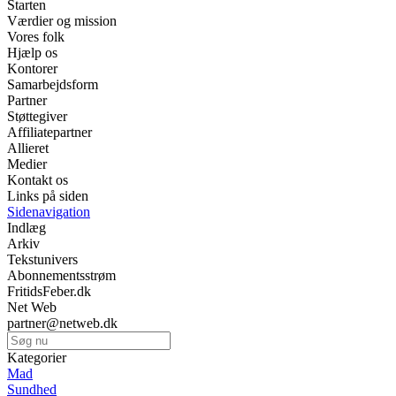
Starten
Værdier og mission
Vores folk
Hjælp os
Kontorer
Samarbejdsform
Partner
Støttegiver
Affiliatepartner
Allieret
Medier
Kontakt os
Links på siden
Sidenavigation
Indlæg
Arkiv
Tekstunivers
Abonnementsstrøm
FritidsFeber.dk
Net Web
partner@netweb.dk
Kategorier
Mad
Sundhed