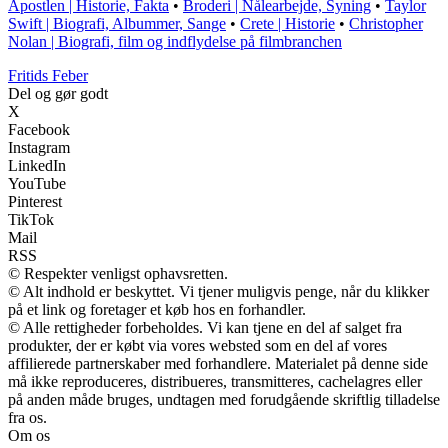
Apostlen | Historie, Fakta
•
Broderi | Nålearbejde, Syning
•
Taylor
Swift | Biografi, Albummer, Sange
•
Crete | Historie
•
Christopher
Nolan | Biografi, film og indflydelse på filmbranchen
F
ritids
F
eber
Del og gør godt
X
Facebook
Instagram
LinkedIn
YouTube
Pinterest
TikTok
Mail
RSS
© Respekter venligst ophavsretten.
© Alt indhold er beskyttet. Vi tjener muligvis penge, når du klikker
på et link og foretager et køb hos en forhandler.
© Alle rettigheder forbeholdes. Vi kan tjene en del af salget fra
produkter, der er købt via vores websted som en del af vores
affilierede partnerskaber med forhandlere. Materialet på denne side
må ikke reproduceres, distribueres, transmitteres, cachelagres eller
på anden måde bruges, undtagen med forudgående skriftlig tilladelse
fra os.
Om os