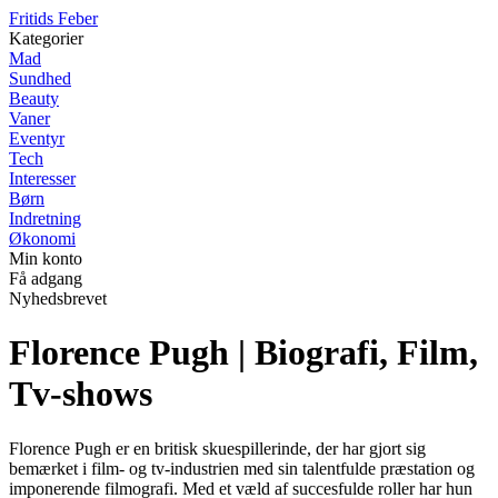
F
ritids
F
eber
Kategorier
Mad
Sundhed
Beauty
Vaner
Eventyr
Tech
Interesser
Børn
Indretning
Økonomi
Min konto
Få adgang
Nyhedsbrevet
Florence Pugh | Biografi, Film,
Tv-shows
Florence Pugh er en britisk skuespillerinde, der har gjort sig
bemærket i film- og tv-industrien med sin talentfulde præstation og
imponerende filmografi. Med et væld af succesfulde roller har hun