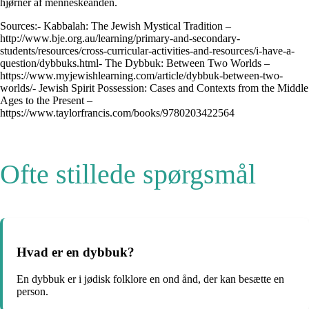
hjørner af menneskeånden.
Sources:- Kabbalah: The Jewish Mystical Tradition –
http://www.bje.org.au/learning/primary-and-secondary-
students/resources/cross-curricular-activities-and-resources/i-have-a-
question/dybbuks.html- The Dybbuk: Between Two Worlds –
https://www.myjewishlearning.com/article/dybbuk-between-two-
worlds/- Jewish Spirit Possession: Cases and Contexts from the Middle
Ages to the Present –
https://www.taylorfrancis.com/books/9780203422564
Ofte stillede spørgsmål
Hvad er en dybbuk?
En dybbuk er i jødisk folklore en ond ånd, der kan besætte en
person.