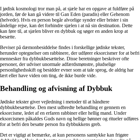
I jødisk kosmologi tror man på, at sjæle har en opgave at fuldføre på
jorden, før de kan gå videre til Gan Eden (paradis) eller Gehenom
(helvede). Hvis en person begår alvorlige synder eller brister i sin
åndelige rejse, kan det forhindre sjælen i at nå sin destination. Dette
kan føre til, at sjælen bliver en dybbuk og søger en anden krop at
besætte.
Beviser på dæmonbesiddelse findes i forskellige jødiske tekster,
herunder optegnelser om rabbinere, der udfører eksorcismer for at befri
mennesker fra dybbukbesættelse. Disse beretninger beskriver ofte
personer, der udviser unormale adfærdsmønstre, pludselige
personlighedsskift og besidder evner som at tale sprog, de aldrig har
lært eller have viden om ting, de ikke burde vide.
Behandling og afvisning af Dybbuk
Jødiske tekster giver vejledning i metoder til at håndtere
dybbukbesættelse. Den mest udbredte behandling er gennem en
eksorcisme, ledet af en erfaren rabbiner eller hellig mand. Under
eksorcismen påkaldes Guds navn og hellige bønner og ritueler udføres
for at befri den besatte person fra dybbukkens greb.
Det er vigtigt at bemærke, at kun personens samtykke kan frigøre