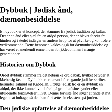
Dybbuk | Jødisk ånd,
dæmonbesiddelse
En dybbuk er et koncept, der stammer fra jødisk tradition og kultur.
Det er en ånd eller sjæl fra en afdød person, der er blevet forvist fra
himlen og i stedet indtager en andens krop for at påvirke og kontrolere
vedkommende. Dette fænomen kaldes også for dæmonbesiddelse og
har været et anerkendt emne inden for jødedommen i mange
generationer.
Historien om Dybbuk
Ordet dybbuk stammer fra det hebraiske ord dabak, hvilket betyder at
klæbe sig fast til. Dybbukker er nævnt i flere gamle jødiske skrifter,
herunder Talmud og Kabbalah. I følge jødisk tro er en dybbuk en
afdød, der ikke kunne hvile i fred på grund af sine synder eller
ufuldendte forpligtelser i livet. Denne forviste ånd søger at finde et nyt
legeme at indtage, så den kan fortsætte sin eksistens på jorden.
Den jødiske opfattelse af dæmonbesiddelse