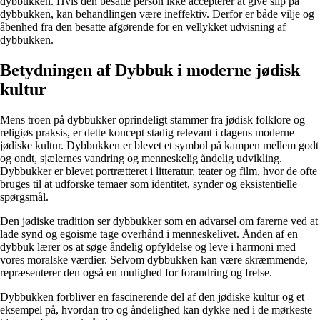
dybbukken. Hvis den besatte person ikke accepterer at give slip på
dybbukken, kan behandlingen være ineffektiv. Derfor er både vilje og
åbenhed fra den besatte afgørende for en vellykket udvisning af
dybbukken.
Betydningen af Dybbuk i moderne jødisk
kultur
Mens troen på dybbukker oprindeligt stammer fra jødisk folklore og
religiøs praksis, er dette koncept stadig relevant i dagens moderne
jødiske kultur. Dybbukken er blevet et symbol på kampen mellem godt
og ondt, sjælernes vandring og menneskelig åndelig udvikling.
Dybbukker er blevet portrætteret i litteratur, teater og film, hvor de ofte
bruges til at udforske temaer som identitet, synder og eksistentielle
spørgsmål.
Den jødiske tradition ser dybbukker som en advarsel om farerne ved at
lade synd og egoisme tage overhånd i menneskelivet. Ånden af en
dybbuk lærer os at søge åndelig opfyldelse og leve i harmoni med
vores moralske værdier. Selvom dybbukken kan være skræmmende,
repræsenterer den også en mulighed for forandring og frelse.
Dybbukken forbliver en fascinerende del af den jødiske kultur og et
eksempel på, hvordan tro og åndelighed kan dykke ned i de mørkeste