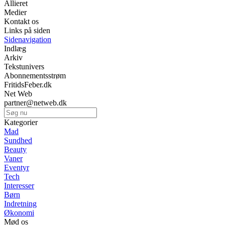
Allieret
Medier
Kontakt os
Links på siden
Sidenavigation
Indlæg
Arkiv
Tekstunivers
Abonnementsstrøm
FritidsFeber.dk
Net Web
partner@netweb.dk
Kategorier
Mad
Sundhed
Beauty
Vaner
Eventyr
Tech
Interesser
Børn
Indretning
Økonomi
Mød os