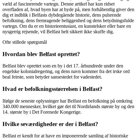
væld af fascinerende vartegn. Denne artikel har kun ridset
overfladen af, hvad byen har at byde på, men forhåbentlig giver den
dig et indblik i Belfasts dybdegående historie, dens pulsrende
befolkning, dens fremragende beliggenhed og dens betydningsfulde
vartegn. Om du er en historieentusiast, en kunstelsker eller bare en
nysgerrig rejsende, vil Belfast helt sikkert ikke skuffe dig.
Ofte stillede spørgsmål
Hvordan blev Belfast oprettet?
Belfast blev oprettet som en by i det 17. århundrede under den
engelske kolonialregering, og dens navn kommer fra det irske ord
beal feirste, som betyder sansestedet for vadestedet.
Hvad er befolkningsstørrelsen i Belfast?
Ifølge de seneste oplysninger har Belfast en befolkning på omkring
340.000 mennesker, hvilket gør det til Nordirlands største by og den
14. største by i Det Forenede Kongerige.
Hvilke seværdigheder er der i Belfast?
Belfast er kendt for at have en imponerende samling af historiske