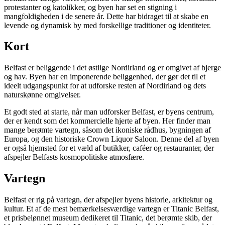
protestanter og katolikker, og byen har set en stigning i
mangfoldigheden i de senere år. Dette har bidraget til at skabe en
levende og dynamisk by med forskellige traditioner og identiteter.
Kort
Belfast er beliggende i det østlige Nordirland og er omgivet af bjerge
og hav. Byen har en imponerende beliggenhed, der gør det til et
ideelt udgangspunkt for at udforske resten af Nordirland og dets
naturskønne omgivelser.
Et godt sted at starte, når man udforsker Belfast, er byens centrum,
der er kendt som det kommercielle hjerte af byen. Her finder man
mange berømte vartegn, såsom det ikoniske rådhus, bygningen af
Europa, og den historiske Crown Liquor Saloon. Denne del af byen
er også hjemsted for et væld af butikker, caféer og restauranter, der
afspejler Belfasts kosmopolitiske atmosfære.
Vartegn
Belfast er rig på vartegn, der afspejler byens historie, arkitektur og
kultur. Et af de mest bemærkelsesværdige vartegn er Titanic Belfast,
et prisbelønnet museum dedikeret til Titanic, det berømte skib, der