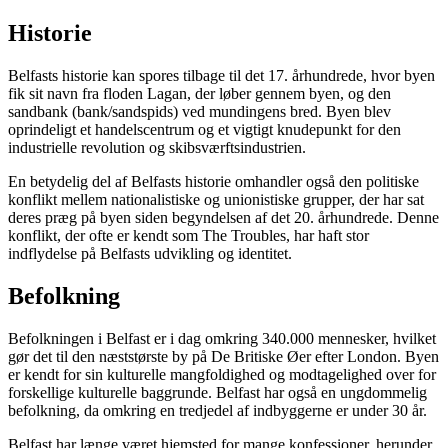
Historie
Belfasts historie kan spores tilbage til det 17. århundrede, hvor byen
fik sit navn fra floden Lagan, der løber gennem byen, og den
sandbank (bank/sandspids) ved mundingens bred. Byen blev
oprindeligt et handelscentrum og et vigtigt knudepunkt for den
industrielle revolution og skibsværftsindustrien.
En betydelig del af Belfasts historie omhandler også den politiske
konflikt mellem nationalistiske og unionistiske grupper, der har sat
deres præg på byen siden begyndelsen af det 20. århundrede. Denne
konflikt, der ofte er kendt som The Troubles, har haft stor
indflydelse på Belfasts udvikling og identitet.
Befolkning
Befolkningen i Belfast er i dag omkring 340.000 mennesker, hvilket
gør det til den næststørste by på De Britiske Øer efter London. Byen
er kendt for sin kulturelle mangfoldighed og modtagelighed over for
forskellige kulturelle baggrunde. Belfast har også en ungdommelig
befolkning, da omkring en tredjedel af indbyggerne er under 30 år.
Belfast har længe været hjemsted for mange konfessioner, herunder