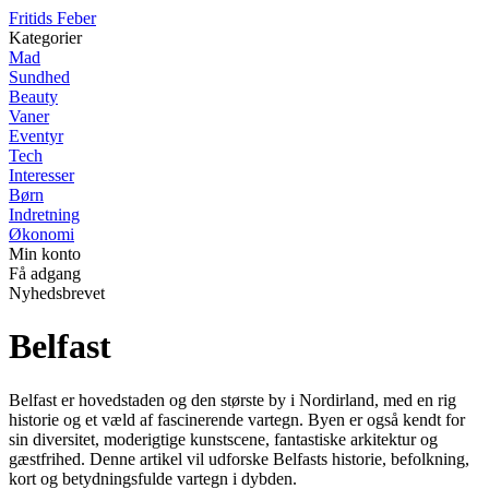
F
ritids
F
eber
Kategorier
Mad
Sundhed
Beauty
Vaner
Eventyr
Tech
Interesser
Børn
Indretning
Økonomi
Min konto
Få adgang
Nyhedsbrevet
Belfast
Belfast er hovedstaden og den største by i Nordirland, med en rig
historie og et væld af fascinerende vartegn. Byen er også kendt for
sin diversitet, moderigtige kunstscene, fantastiske arkitektur og
gæstfrihed. Denne artikel vil udforske Belfasts historie, befolkning,
kort og betydningsfulde vartegn i dybden.