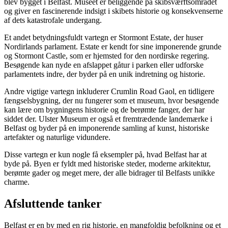
blev bygget i Belfast. Museet er beliggende på skibsværftsområdet
og giver en fascinerende indsigt i skibets historie og konsekvenserne
af dets katastrofale undergang.
Et andet betydningsfuldt vartegn er Stormont Estate, der huser
Nordirlands parlament. Estate er kendt for sine imponerende grunde
og Stormont Castle, som er hjemsted for den nordirske regering.
Besøgende kan nyde en afslappet gåtur i parken eller udforske
parlamentets indre, der byder på en unik indretning og historie.
Andre vigtige vartegn inkluderer Crumlin Road Gaol, en tidligere
fængselsbygning, der nu fungerer som et museum, hvor besøgende
kan lære om bygningens historie og de berømte fanger, der har
siddet der. Ulster Museum er også et fremtrædende landemærke i
Belfast og byder på en imponerende samling af kunst, historiske
artefakter og naturlige vidundere.
Disse vartegn er kun nogle få eksempler på, hvad Belfast har at
byde på. Byen er fyldt med historiske steder, moderne arkitektur,
berømte gader og meget mere, der alle bidrager til Belfasts unikke
charme.
Afsluttende tanker
Belfast er en by med en rig historie, en mangfoldig befolkning og et