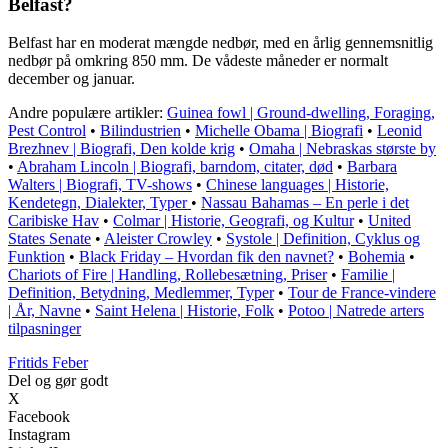
Belfast?
Belfast har en moderat mængde nedbør, med en årlig gennemsnitlig
nedbør på omkring 850 mm. De vådeste måneder er normalt
december og januar.
Andre populære artikler:
Guinea fowl | Ground-dwelling, Foraging,
Pest Control
•
Bilindustrien
•
Michelle Obama | Biografi
•
Leonid
Brezhnev | Biografi, Den kolde krig
•
Omaha | Nebraskas største by
•
Abraham Lincoln | Biografi, barndom, citater, død
•
Barbara
Walters | Biografi, TV-shows
•
Chinese languages | Historie,
Kendetegn, Dialekter, Typer
•
Nassau Bahamas – En perle i det
Caribiske Hav
•
Colmar | Historie, Geografi, og Kultur
•
United
States Senate
•
Aleister Crowley
•
Systole | Definition, Cyklus og
Funktion
•
Black Friday – Hvordan fik den navnet?
•
Bohemia
•
Chariots of Fire | Handling, Rollebesætning, Priser
•
Familie |
Definition, Betydning, Medlemmer, Typer
•
Tour de France-vindere
| År, Navne
•
Saint Helena | Historie, Folk
•
Potoo | Natrede arters
tilpasninger
F
ritids
F
eber
Del og gør godt
X
Facebook
Instagram