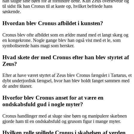
han slugte sine børn for at forhindre dette. Kun Zeus overlevede og
til sidst fik han Cronus til at kaste op, hvilket befriede hans
søskende.
Hvordan blev Cronus afbildet i kunsten?
Cronus blev ofte afbildet som en ældre mand med et langt skæg og
en kongekrone. Nogle gange blev han også vist med et le, som
symboliserede hans magt som hersker.
Hvad skete der med Cronus efter han blev styrtet af
Zeus?
Efter at have været styrtet af Zeus blev Cronus fængslet i Tartarus, et
dybt underjordisk fængsel, hvor han blev holdt fanget sammen med
de andre titaner.
Hvorfor blev Cronus anset for at være en
ondskabsfuld gud i nogle myter?
Cronus handlinger med at sluge sine børn og manipulere skæbnen
gjorde ham til en ondskabsfuld og grusom figur i mange myter.
Hvilken rolle spillede Cronus i skabelsen af ​​verden