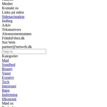
Medier
Kontakt os
Links på siden
Sidenavigation
Indlæg
Arkiv
Tekstunivers
Abonnementsstrøm
FritidsFeber.dk
Net Web
partner@netweb.dk
Kategorier
Mad
Sundhed
Beauty
Vaner
Eventyr
Tech
Interesser
Børn
Indretning
Økonomi
Mød os