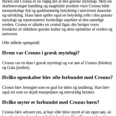
Myten om Cronus er en vigtig del af den græske mytologi. Med sin
skæbnesvangre handling og magtfulde position viser Cronus både
menneskelige fejl og guddommelig betydning i universets dannelse
og udvikling. Hans børn spiller også en betydelig rolle i den græske
mytologi og repræsenterer forskellige aspekter af den naturlige
verden. Cronus er således en central figur, der beriger vores
forståelse af oldtidens græske kultur og dens opfattelse af verden og
universet.
Ofte stillede spørgsmål
Hvem var Cronus i græsk mytologi?
Cronus var en titan i græsk mytologi og var søn af Uranus (himlen)
og Gaia (jorden).
Hvilke egenskaber blev ofte forbundet med Cronus?
Cronus blev betragtet som en gud for tiden og landbrug. Han blev
også set som en skjult manipulator og enevældig hersker.
Hvilke myter er forbundet med Cronus børn?
Cronus blev advaret om, at han ville blive styret af sin egen søn, så