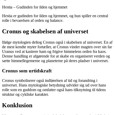
Hestia – Gudinden for ilden og hjemmet
Hestia er gudinden for ilden og hjemmet, og hun spiller en central
rolle i bevarelsen af orden og balance.
Cronus og skabelsen af universet
Ifølge mytologien deltog Cronus også i skabelsen af universet. En af
de mest kendte myter fortæller, at Cronus vinder magten over sin far
Uranus ved at kastrere ham og frigive himmelens orden fra kaos.
Denne handling er afgørende for at skabe en organiseret verden og
sætte himmellegemerne og planeterne på deres pladser i universet.
Cronus som urtidskraft
Cronus symboliserer også indførelsen af tid og forandring i
universet. Hans mytologiske betydning udvider sig ud over hans
rolle som en guddom og omfatter også hans tilknytning til tidens
struktur og cykliske karakter.
Konklusion