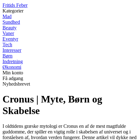
F
ritids
F
eber
Kategorier
Mad
Sundhed
Beauty
Vaner
Eventyr
Tech
Interesser
Børn
Indretning
Økonomi
Min konto
Få adgang
Nyhedsbrevet
Cronus | Myte, Børn og
Skabelse
I oldtidens græske mytologi er Cronus en af de mest magtfulde
guddomme, der spiller en vigtig rolle i skabelsen af universet og i
forståelsen af, hvordan verden fungerer. Denne artikel vil dykke ned