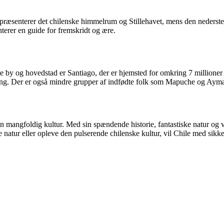
g repræsenterer det chilenske himmelrum og Stillehavet, mens den nederst
nterer en guide for fremskridt og ære.
e by og hovedstad er Santiago, der er hjemsted for omkring 7 millioner
ng. Der er også mindre grupper af indfødte folk som Mapuche og Aymara
g en mangfoldig kultur. Med sin spændende historie, fantastiske natur o
ige natur eller opleve den pulserende chilenske kultur, vil Chile med s