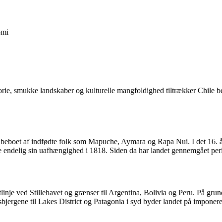
mi
torie, smukke landskaber og kulturelle mangfoldighed tiltrækker Chile be
 var beboet af indfødte folk som Mapuche, Aymara og Rapa Nui. I det 16. 
 endelig sin uafhængighed i 1818. Siden da har landet gennemgået perio
inje ved Stillehavet og grænser til Argentina, Bolivia og Peru. På grund
bjergene til Lakes District og Patagonia i syd byder landet på imponere