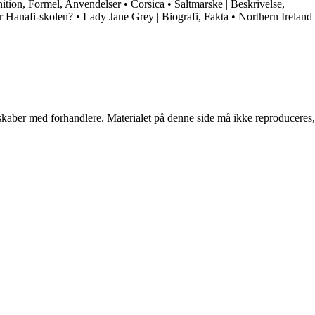
nition, Formel, Anvendelser
•
Corsica
•
Saltmarske | Beskrivelse,
r Hanafi-skolen?
•
Lady Jane Grey | Biografi, Fakta
•
Northern Ireland
erskaber med forhandlere. Materialet på denne side må ikke reproduceres,