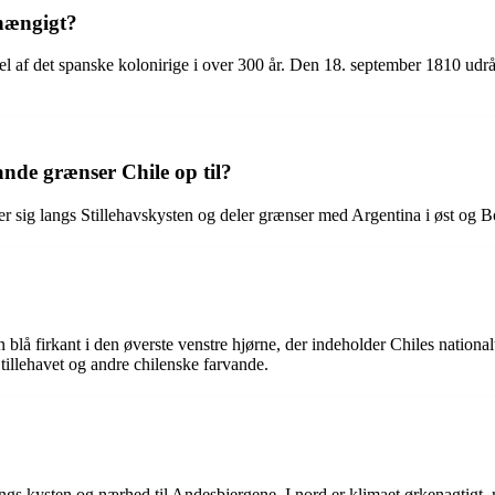
fhængigt?
del af det spanske kolonirige i over 300 år. Den 18. september 1810 ud
ande grænser Chile op til?
er sig langs Stillehavskysten og deler grænser med Argentina i øst og Bo
 en blå firkant i den øverste venstre hjørne, der indeholder Chiles natio
tillehavet og andre chilenske farvande.
ngs kysten og nærhed til Andesbjergene. I nord er klimaet ørkenagtigt, m