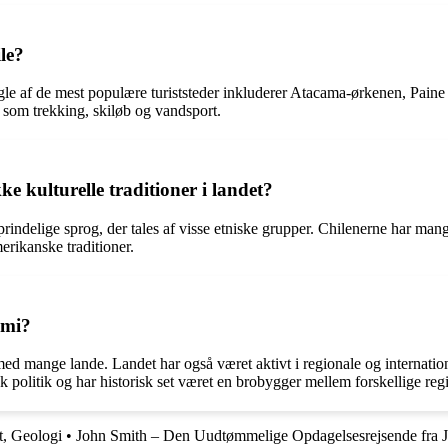
ile?
ogle af de mest populære turiststeder inkluderer Atacama-ørkenen, Paine
 som trekking, skiløb og vandsport.
ke kulturelle traditioner i landet?
prindelige sprog, der tales af visse etniske grupper. Chilenerne har mang
erikanske traditioner.
omi?
er med mange lande. Landet har også været aktivt i regionale og intern
sk politik og har historisk set været en brobygger mellem forskellige r
t, Geologi
•
John Smith – Den Uudtømmelige Opdagelsesrejsende fra