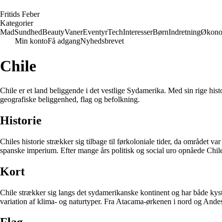
F
ritids
F
eber
Kategorier
Mad
Sundhed
Beauty
Vaner
Eventyr
Tech
Interesser
Børn
Indretning
Økono
Min konto
Få adgang
Nyhedsbrevet
Chile
Chile er et land beliggende i det vestlige Sydamerika. Med sin rige his
geografiske beliggenhed, flag og befolkning.
Historie
Chiles historie strækker sig tilbage til førkoloniale tider, da området
spanske imperium. Efter mange års politisk og social uro opnåede Chile
Kort
Chile strækker sig langs det sydamerikanske kontinent og har både kystl
variation af klima- og naturtyper. Fra Atacama-ørkenen i nord og Andes