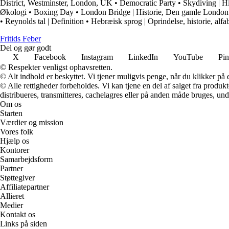
District, Westminster, London, UK
•
Democratic Party
•
Skydiving | Hi
Økologi
•
Boxing Day
•
London Bridge | Historie, Den gamle Londo
•
Reynolds tal | Definition
•
Hebræisk sprog | Oprindelse, historie, alfa
F
ritids
F
eber
Del og gør godt
X
Facebook
Instagram
LinkedIn
YouTube
Pin
© Respekter venligst ophavsretten.
© Alt indhold er beskyttet. Vi tjener muligvis penge, når du klikker på e
© Alle rettigheder forbeholdes. Vi kan tjene en del af salget fra produk
distribueres, transmitteres, cachelagres eller på anden måde bruges, und
Om os
Starten
Værdier og mission
Vores folk
Hjælp os
Kontorer
Samarbejdsform
Partner
Støttegiver
Affiliatepartner
Allieret
Medier
Kontakt os
Links på siden