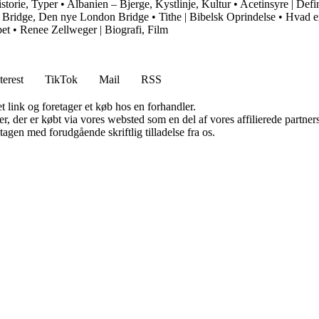
storie, Typer
•
Albanien – Bjerge, Kystlinje, Kultur
•
Acetinsyre | Defi
n Bridge, Den nye London Bridge
•
Tithe | Bibelsk Oprindelse
•
Hvad e
bet
•
Renee Zellweger | Biografi, Film
terest
TikTok
Mail
RSS
t link og foretager et køb hos en forhandler.
ter, der er købt via vores websted som en del af vores affilierede partn
tagen med forudgående skriftlig tilladelse fra os.