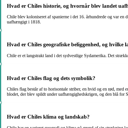
Hvad er Chiles historie, og hvornår blev landet ua
Chile blev koloniseret af spanierne i det 16. århundrede og var en 
uafhængigt i 1818.
Hvad er Chiles geografiske beliggenhed, og hvilke l
Chile er et langstrakt land i det sydvestlige Sydamerika. Det strækk
Hvad er Chiles flag og dets symbolik?
Chiles flag består af to horisontale striber, en hvid og en rød, med
blodet, der blev spildt under uafhængighedskrigen, og den blå for S
Hvad er Chiles klima og landskab?
Chile har en varieret geografi og klima på grund af sin strækning la