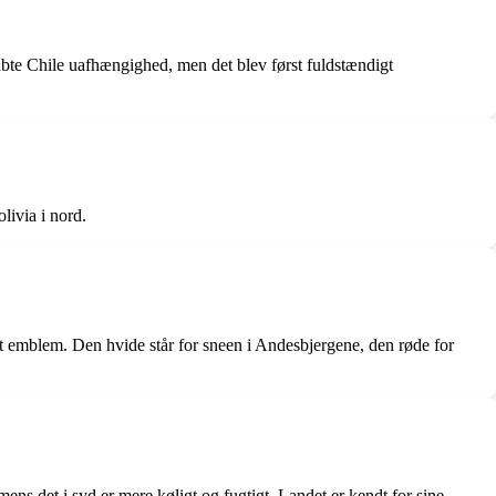
råbte Chile uafhængighed, men det blev først fuldstændigt
livia i nord.
nalt emblem. Den hvide står for sneen i Andesbjergene, den røde for
ens det i syd er mere køligt og fugtigt. Landet er kendt for sine