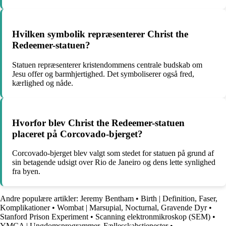
Hvilken symbolik repræsenterer Christ the
Redeemer-statuen?
Statuen repræsenterer kristendommens centrale budskab om
Jesu offer og barmhjertighed. Det symboliserer også fred,
kærlighed og nåde.
Hvorfor blev Christ the Redeemer-statuen
placeret på Corcovado-bjerget?
Corcovado-bjerget blev valgt som stedet for statuen på grund af
sin betagende udsigt over Rio de Janeiro og dens lette synlighed
fra byen.
Andre populære artikler:
Jeremy Bentham
•
Birth | Definition, Faser,
Komplikationer
•
Wombat | Marsupial, Nocturnal, Gravende Dyr
•
Stanford Prison Experiment
•
Scanning elektronmikroskop (SEM)
•
YMCA | Ungdomsprogrammer, Fællesskabstjenester
•