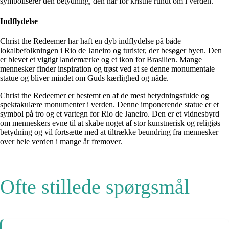
symboliserer den betydning, den har for kristne rundt om i verden.
Indflydelse
Christ the Redeemer har haft en dyb indflydelse på både
lokalbefolkningen i Rio de Janeiro og turister, der besøger byen. Den
er blevet et vigtigt landemærke og et ikon for Brasilien. Mange
mennesker finder inspiration og trøst ved at se denne monumentale
statue og bliver mindet om Guds kærlighed og nåde.
Christ the Redeemer er bestemt en af de mest betydningsfulde og
spektakulære monumenter i verden. Denne imponerende statue er et
symbol på tro og et vartegn for Rio de Janeiro. Den er et vidnesbyrd
om menneskers evne til at skabe noget af stor kunstnerisk og religiøs
betydning og vil fortsætte med at tiltrække beundring fra mennesker
over hele verden i mange år fremover.
Ofte stillede spørgsmål