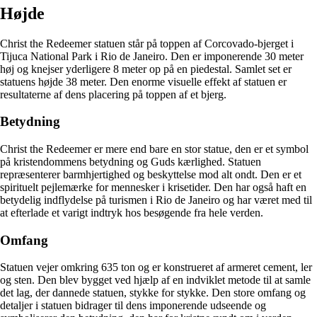
Højde
Christ the Redeemer statuen står på toppen af ​​Corcovado-bjerget i
Tijuca National Park i Rio de Janeiro. Den er imponerende 30 meter
høj og knejser yderligere 8 meter op på en piedestal. Samlet set er
statuens højde 38 meter. Den enorme visuelle effekt af statuen er
resultaterne af dens placering på toppen af ​​et bjerg.
Betydning
Christ the Redeemer er mere end bare en stor statue, den er et symbol
på kristendommens betydning og Guds kærlighed. Statuen
repræsenterer barmhjertighed og beskyttelse mod alt ondt. Den er et
spirituelt pejlemærke for mennesker i krisetider. Den har også haft en
betydelig indflydelse på turismen i Rio de Janeiro og har været med til
at efterlade et varigt indtryk hos besøgende fra hele verden.
Omfang
Statuen vejer omkring 635 ton og er konstrueret af armeret cement, ler
og sten. Den blev bygget ved hjælp af en indviklet metode til at samle
det lag, der dannede statuen, stykke for stykke. Den store omfang og
detaljer i statuen bidrager til dens imponerende udseende og