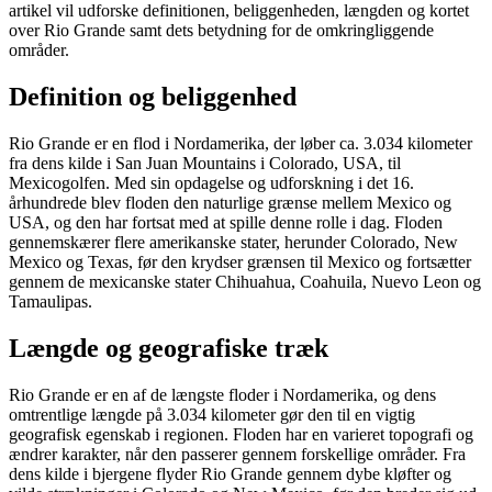
artikel vil udforske definitionen, beliggenheden, længden og kortet
over Rio Grande samt dets betydning for de omkringliggende
områder.
Definition og beliggenhed
Rio Grande er en flod i Nordamerika, der løber ca. 3.034 kilometer
fra dens kilde i San Juan Mountains i Colorado, USA, til
Mexicogolfen. Med sin opdagelse og udforskning i det 16.
århundrede blev floden den naturlige grænse mellem Mexico og
USA, og den har fortsat med at spille denne rolle i dag. Floden
gennemskærer flere amerikanske stater, herunder Colorado, New
Mexico og Texas, før den krydser grænsen til Mexico og fortsætter
gennem de mexicanske stater Chihuahua, Coahuila, Nuevo Leon og
Tamaulipas.
Længde og geografiske træk
Rio Grande er en af de længste floder i Nordamerika, og dens
omtrentlige længde på 3.034 kilometer gør den til en vigtig
geografisk egenskab i regionen. Floden har en varieret topografi og
ændrer karakter, når den passerer gennem forskellige områder. Fra
dens kilde i bjergene flyder Rio Grande gennem dybe kløfter og