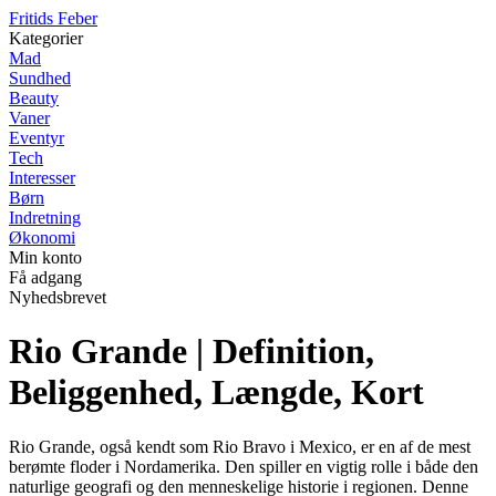
F
ritids
F
eber
Kategorier
Mad
Sundhed
Beauty
Vaner
Eventyr
Tech
Interesser
Børn
Indretning
Økonomi
Min konto
Få adgang
Nyhedsbrevet
Rio Grande | Definition,
Beliggenhed, Længde, Kort
Rio Grande, også kendt som Rio Bravo i Mexico, er en af de mest
berømte floder i Nordamerika. Den spiller en vigtig rolle i både den
naturlige geografi og den menneskelige historie i regionen. Denne