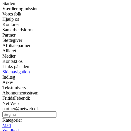
Starten
Værdier og mission
Vores folk
Hjælp os
Kontorer
Samarbejdsform
Partner
Støttegiver
Affiliatepartner
Allieret
Medier
Kontakt os
Links på siden
Sidenavigation
Indlæg
Arkiv
Tekstunivers
Abonnementsstrøm
FritidsFeber.dk
Net Web
partner@netweb.dk
Kategorier
Mad
Sundhed