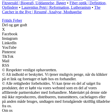
Fitzgerald | Biografi, Uddannelse, Bøger
•
Fiber optik | Definition,
Opfindere
•
Laurentius Petri | Reformation, Lutheranism
•
The
Catcher in the Rye | Resumé, Analyse, Modtagelse
F
ritids
F
eber
Del og gør godt
X
Facebook
Instagram
LinkedIn
YouTube
Pinterest
TikTok
Mail
RSS
© Respekter venligst ophavsretten.
© Alt indhold er beskyttet. Vi tjener muligvis penge, når du klikker
på et link og foretager et køb hos en forhandler.
© Alle rettigheder forbeholdes. Vi kan tjene en del af salget fra
produkter, der er købt via vores websted som en del af vores
affilierede partnerskaber med forhandlere. Materialet på denne side
må ikke reproduceres, distribueres, transmitteres, cachelagres eller
på anden måde bruges, undtagen med forudgående skriftlig tilladelse
fra os.
Om os