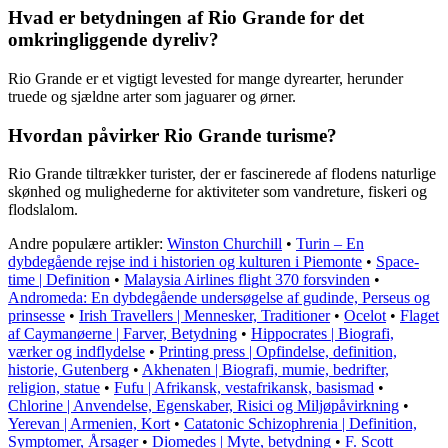
Hvad er betydningen af Rio Grande for det
omkringliggende dyreliv?
Rio Grande er et vigtigt levested for mange dyrearter, herunder
truede og sjældne arter som jaguarer og ørner.
Hvordan påvirker Rio Grande turisme?
Rio Grande tiltrækker turister, der er fascinerede af flodens naturlige
skønhed og mulighederne for aktiviteter som vandreture, fiskeri og
flodslalom.
Andre populære artikler:
Winston Churchill
•
Turin – En
dybdegående rejse ind i historien og kulturen i Piemonte
•
Space-
time | Definition
•
Malaysia Airlines flight 370 forsvinden
•
Andromeda: En dybdegående undersøgelse af gudinde, Perseus og
prinsesse
•
Irish Travellers | Mennesker, Traditioner
•
Ocelot
•
Flaget
af Caymanøerne | Farver, Betydning
•
Hippocrates | Biografi,
værker og indflydelse
•
Printing press | Opfindelse, definition,
historie, Gutenberg
•
Akhenaten | Biografi, mumie, bedrifter,
religion, statue
•
Fufu | Afrikansk, vestafrikansk, basismad
•
Chlorine | Anvendelse, Egenskaber, Risici og Miljøpåvirkning
•
Yerevan | Armenien, Kort
•
Catatonic Schizophrenia | Definition,
Symptomer, Årsager
•
Diomedes | Myte, betydning
•
F. Scott