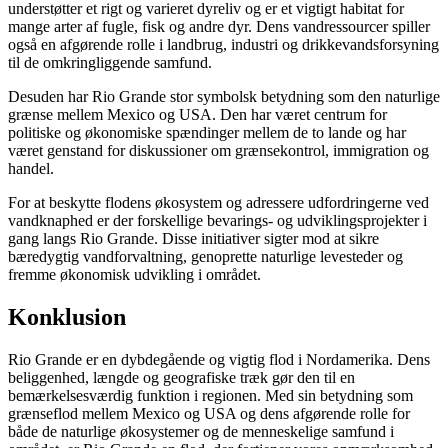
understøtter et rigt og varieret dyreliv og er et vigtigt habitat for
mange arter af fugle, fisk og andre dyr. Dens vandressourcer spiller
også en afgørende rolle i landbrug, industri og drikkevandsforsyning
til de omkringliggende samfund.
Desuden har Rio Grande stor symbolsk betydning som den naturlige
grænse mellem Mexico og USA. Den har været centrum for
politiske og økonomiske spændinger mellem de to lande og har
været genstand for diskussioner om grænsekontrol, immigration og
handel.
For at beskytte flodens økosystem og adressere udfordringerne ved
vandknaphed er der forskellige bevarings- og udviklingsprojekter i
gang langs Rio Grande. Disse initiativer sigter mod at sikre
bæredygtig vandforvaltning, genoprette naturlige levesteder og
fremme økonomisk udvikling i området.
Konklusion
Rio Grande er en dybdegående og vigtig flod i Nordamerika. Dens
beliggenhed, længde og geografiske træk gør den til en
bemærkelsesværdig funktion i regionen. Med sin betydning som
grænseflod mellem Mexico og USA og dens afgørende rolle for
både de naturlige økosystemer og de menneskelige samfund i