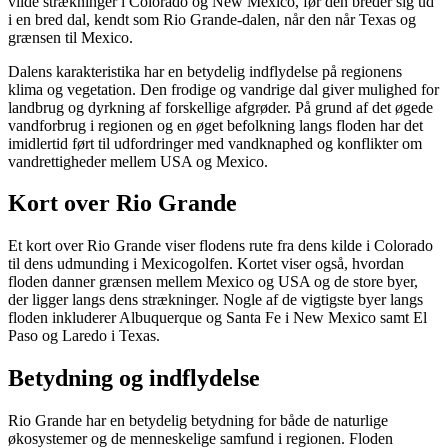
vilde strækninger i Colorado og New Mexico, før den breder sig ud
i en bred dal, kendt som Rio Grande-dalen, når den når Texas og
grænsen til Mexico.
Dalens karakteristika har en betydelig indflydelse på regionens
klima og vegetation. Den frodige og vandrige dal giver mulighed for
landbrug og dyrkning af forskellige afgrøder. På grund af det øgede
vandforbrug i regionen og en øget befolkning langs floden har det
imidlertid ført til udfordringer med vandknaphed og konflikter om
vandrettigheder mellem USA og Mexico.
Kort over Rio Grande
Et kort over Rio Grande viser flodens rute fra dens kilde i Colorado
til dens udmunding i Mexicogolfen. Kortet viser også, hvordan
floden danner grænsen mellem Mexico og USA og de store byer,
der ligger langs dens strækninger. Nogle af de vigtigste byer langs
floden inkluderer Albuquerque og Santa Fe i New Mexico samt El
Paso og Laredo i Texas.
Betydning og indflydelse
Rio Grande har en betydelig betydning for både de naturlige
økosystemer og de menneskelige samfund i regionen. Floden