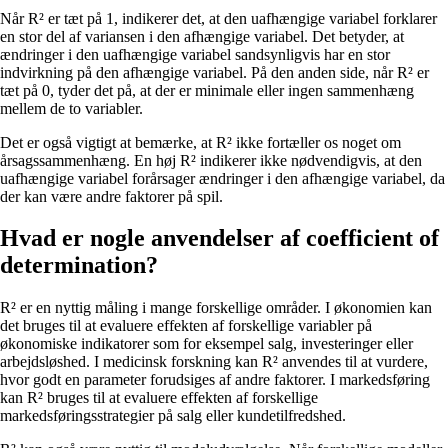
Når R² er tæt på 1, indikerer det, at den uafhængige variabel forklarer
en stor del af variansen i den afhængige variabel. Det betyder, at
ændringer i den uafhængige variabel sandsynligvis har en stor
indvirkning på den afhængige variabel. På den anden side, når R² er
tæt på 0, tyder det på, at der er minimale eller ingen sammenhæng
mellem de to variabler.
Det er også vigtigt at bemærke, at R² ikke fortæller os noget om
årsagssammenhæng. En høj R² indikerer ikke nødvendigvis, at den
uafhængige variabel forårsager ændringer i den afhængige variabel, da
der kan være andre faktorer på spil.
Hvad er nogle anvendelser af coefficient of
determination?
R² er en nyttig måling i mange forskellige områder. I økonomien kan
det bruges til at evaluere effekten af forskellige variabler på
økonomiske indikatorer som for eksempel salg, investeringer eller
arbejdsløshed. I medicinsk forskning kan R² anvendes til at vurdere,
hvor godt en parameter forudsiges af andre faktorer. I markedsføring
kan R² bruges til at evaluere effekten af forskellige
markedsføringsstrategier på salg eller kundetilfredshed.