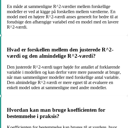
En måde at sammenligne R^2-værdier mellem forskellige
modeller er ved at kigge på forskellen mellem værdierne. En
model med en højere R^2-værdi anses generelt for bedre til at
forudsige den afhængige variabel end en model med en lavere
R^2-værdi.
Hvad er forskellen mellem den justerede R^2-
værdi og den almindelige R^2-værdi?
Den justerede R^2-værdi tager højde for antallet af forklarende
variable i modellen og kan derfor være mere passende at bruge,
når man sammenligner modeller med forskellige antal variable.
Den almindelige R^2-værdi er mere egnet til at evaluere en
enkelt model uden at sammenligne med andre modeller.
Hvordan kan man bruge koefficienten for
bestemmelse i praksis?
Koefficienten for bestemmelse kan bruges til at vurdere, hvor