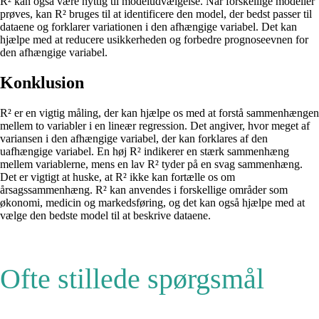
R² kan også være nyttig til modeludvælgelse. Når forskellige modeller
prøves, kan R² bruges til at identificere den model, der bedst passer til
dataene og forklarer variationen i den afhængige variabel. Det kan
hjælpe med at reducere usikkerheden og forbedre prognoseevnen for
den afhængige variabel.
Konklusion
R² er en vigtig måling, der kan hjælpe os med at forstå sammenhængen
mellem to variabler i en lineær regression. Det angiver, hvor meget af
variansen i den afhængige variabel, der kan forklares af den
uafhængige variabel. En høj R² indikerer en stærk sammenhæng
mellem variablerne, mens en lav R² tyder på en svag sammenhæng.
Det er vigtigt at huske, at R² ikke kan fortælle os om
årsagssammenhæng. R² kan anvendes i forskellige områder som
økonomi, medicin og markedsføring, og det kan også hjælpe med at
vælge den bedste model til at beskrive dataene.
Ofte stillede spørgsmål