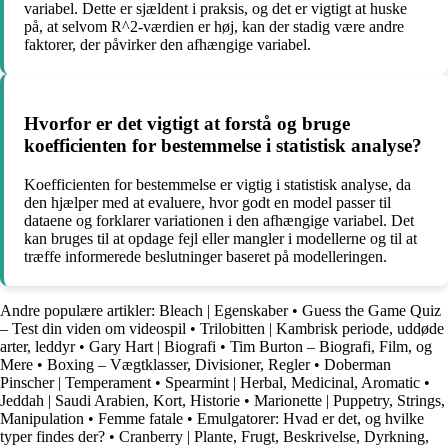
variabel. Dette er sjældent i praksis, og det er vigtigt at huske
på, at selvom R^2-værdien er høj, kan der stadig være andre
faktorer, der påvirker den afhængige variabel.
Hvorfor er det vigtigt at forstå og bruge
koefficienten for bestemmelse i statistisk analyse?
Koefficienten for bestemmelse er vigtig i statistisk analyse, da
den hjælper med at evaluere, hvor godt en model passer til
dataene og forklarer variationen i den afhængige variabel. Det
kan bruges til at opdage fejl eller mangler i modellerne og til at
træffe informerede beslutninger baseret på modelleringen.
Andre populære artikler:
Bleach | Egenskaber
•
Guess the Game Quiz
– Test din viden om videospil
•
Trilobitten | Kambrisk periode, uddøde
arter, leddyr
•
Gary Hart | Biografi
•
Tim Burton – Biografi, Film, og
Mere
•
Boxing – Vægtklasser, Divisioner, Regler
•
Doberman
Pinscher | Temperament
•
Spearmint | Herbal, Medicinal, Aromatic
•
Jeddah | Saudi Arabien, Kort, Historie
•
Marionette | Puppetry, Strings,
Manipulation
•
Femme fatale
•
Emulgatorer: Hvad er det, og hvilke
typer findes der?
•
Cranberry | Plante, Frugt, Beskrivelse, Dyrkning,