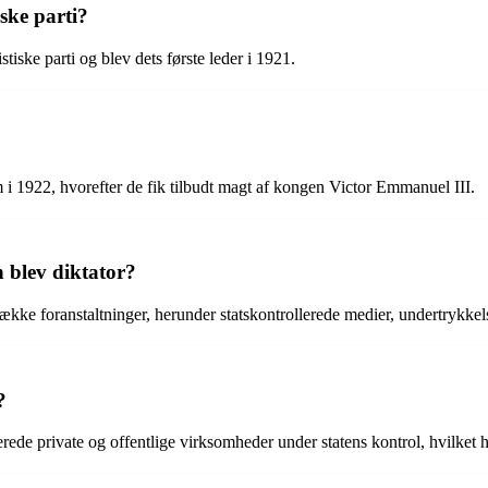
iske parti?
istiske parti og blev dets første leder i 1921.
i 1922, hvorefter de fik tilbudt magt af kongen Victor Emmanuel III.
n blev diktator?
e foranstaltninger, herunder statskontrollerede medier, undertrykkelse 
?
ede private og offentlige virksomheder under statens kontrol, hvilket 