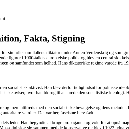
mi
ition, Fakta, Stigning
dt for sin rolle som Italiens diktator under Anden Verdenskrig og som gru
de figurer i 1900-tallets europæiske politik og blev en central skikkelse
ringen og samfundet som helhed. Hans diktatoriske regime varede fra 192
r en socialistisk aktivist. Han blev derfor tidligt udsat for politiske id
istiske aviser, hvor han bidrog til at sprede den socialistiske ideologi. 
 og mere utilfreds med den socialistiske bevægelse og dens metoder. Ha
 autoritære værdier. Det var her, fascisme blev født.
ev dets leder. Han begyndte at bruge propaganda og vold for at opnå magt
re. Mussolini slog sig sammen med de konservative og blev i 1922 udnæv