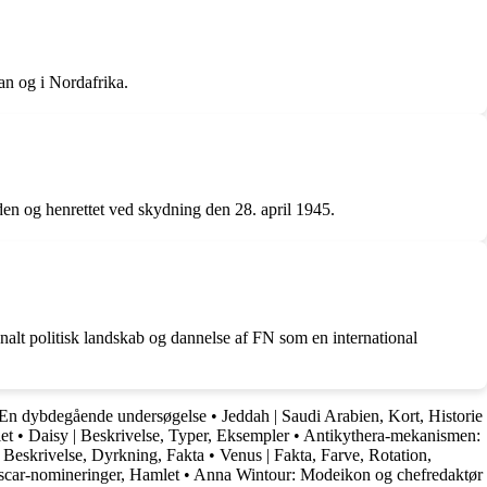
an og i Nordafrika.
øden og henrettet ved skydning den 28. april 1945.
onalt politisk landskab og dannelse af FN som en international
 En dybdegående undersøgelse
•
Jeddah | Saudi Arabien, Kort, Historie
et
•
Daisy | Beskrivelse, Typer, Eksempler
•
Antikythera-mekanismen:
, Beskrivelse, Dyrkning, Fakta
•
Venus | Fakta, Farve, Rotation,
Oscar-nomineringer, Hamlet
•
Anna Wintour: Modeikon og chefredaktør