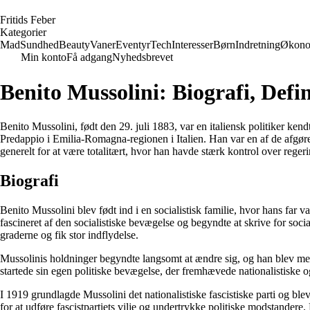
F
ritids
F
eber
Kategorier
Mad
Sundhed
Beauty
Vaner
Eventyr
Tech
Interesser
Børn
Indretning
Økono
Min konto
Få adgang
Nyhedsbrevet
Benito Mussolini: Biografi, Defin
Benito Mussolini, født den 29. juli 1883, var en italiensk politiker ken
Predappio i Emilia-Romagna-regionen i Italien. Han var en af ​​de afgøren
generelt for at være totalitært, hvor han havde stærk kontrol over rege
Biografi
Benito Mussolini blev født ind i en socialistisk familie, hvor hans far va
fascineret af den socialistiske bevægelse og begyndte at skrive for social
graderne og fik stor indflydelse.
Mussolinis holdninger begyndte langsomt at ændre sig, og han blev mere
startede sin egen politiske bevægelse, der fremhævede nationalistiske og
I 1919 grundlagde Mussolini det nationalistiske fascistiske parti og bl
for at udføre fascistpartiets vilje og undertrykke politiske modstande