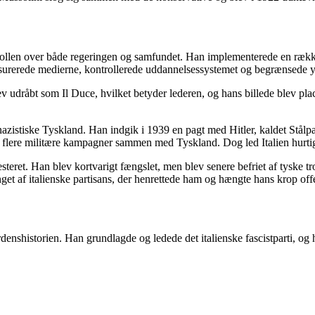
ntrollen over både regeringen og samfundet. Han implementerede en række
nsurerede medierne, kontrollerede uddannelsessystemet og begrænsede y
råbt som Il Duce, hvilket betyder lederen, og hans billede blev placeret
nazistiske Tyskland. Han indgik i 1939 en pagt med Hitler, kaldet Stål
 flere militære kampagner sammen med Tyskland. Dog led Italien hurti
resteret. Han blev kortvarigt fængslet, men blev senere befriet af tyske t
get af italienske partisans, der henrettede ham og hængte hans krop offe
denshistorien. Han grundlagde og ledede det italienske fascistparti, og 