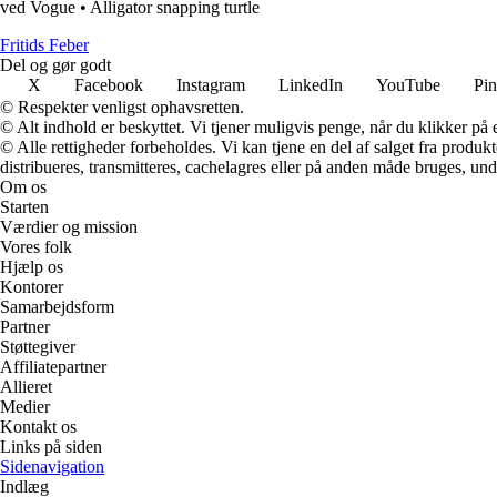
ved Vogue
•
Alligator snapping turtle
F
ritids
F
eber
Del og gør godt
X
Facebook
Instagram
LinkedIn
YouTube
Pin
© Respekter venligst ophavsretten.
© Alt indhold er beskyttet. Vi tjener muligvis penge, når du klikker på e
© Alle rettigheder forbeholdes. Vi kan tjene en del af salget fra produk
distribueres, transmitteres, cachelagres eller på anden måde bruges, und
Om os
Starten
Værdier og mission
Vores folk
Hjælp os
Kontorer
Samarbejdsform
Partner
Støttegiver
Affiliatepartner
Allieret
Medier
Kontakt os
Links på siden
Sidenavigation
Indlæg