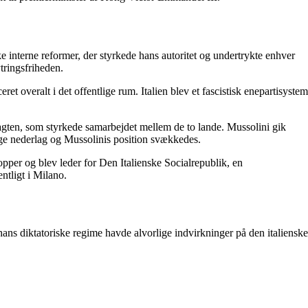
 interne reformer, der styrkede hans autoritet og undertrykte enhver
tringsfriheden.
 overalt i det offentlige rum. Italien blev et fascistisk enepartisystem
pagten, som styrkede samarbejdet mellem de to lande. Mussolini gik
ge nederlag og Mussolinis position svækkedes.
ropper og blev leder for Den Italienske Socialrepublik, en
ntligt i Milano.
hans diktatoriske regime havde alvorlige indvirkninger på den italienske