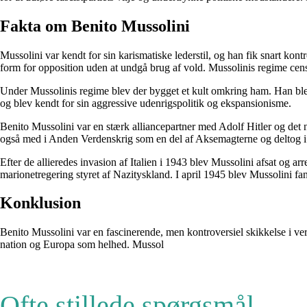
Fakta om Benito Mussolini
Mussolini var kendt for sin karismatiske lederstil, og han fik snart ko
form for opposition uden at undgå brug af vold. Mussolinis regime ce
Under Mussolinis regime blev der bygget et kult omkring ham. Han blev ud
og blev kendt for sin aggressive udenrigspolitik og ekspansionisme.
Benito Mussolini var en stærk alliancepartner med Adolf Hitler og det 
også med i Anden Verdenskrig som en del af Aksemagterne og deltog i
Efter de allieredes invasion af Italien i 1943 blev Mussolini afsat og ar
marionetregering styret af Nazityskland. I april 1945 blev Mussolini fan
Konklusion
Benito Mussolini var en fascinerende, men kontroversiel skikkelse i ver
nation og Europa som helhed. Mussol
Ofte stillede spørgsmål