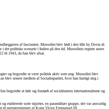
ndlæggeren af ​​fascismen. Mussolini blev født i den lille by Dovia di
 i det politiske scenarie i Italien på den tid. Mussolinis regime anses
2 til 1943, da han blev afsat.
eologier og begyndte at være politisk aktiv som ung. Mussolini blev
Han blev senere medlem af Socialistpartiet, hvor han hurtigt steg i
n begyndte at føle sig frastødt af socialismens internationalisme og
 og etablerede sorte skjorter, en paramilitær gruppe, der var ansvarlig
nt til premierminister af Kong Victor Emmanuel III.