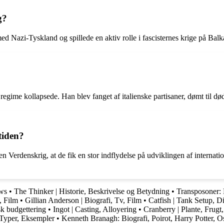
g?
d Nazi-Tyskland og spillede en aktiv rolle i fascisternes krige på Balk
regime kollapsede. Han blev fanget af italienske partisaner, dømt til d
tiden?
Verdenskrig, at de fik en stor indflydelse på udviklingen af ​​internati
ows
•
The Thinker | Historie, Beskrivelse og Betydning
•
Transposoner:
, Film
•
Gillian Anderson | Biografi, Tv, Film
•
Catfish | Tank Setup, Di
k budgettering
•
Ingot | Casting, Alloyering
•
Cranberry | Plante, Frugt
 Typer, Eksempler
•
Kenneth Branagh: Biografi, Poirot, Harry Potter, 