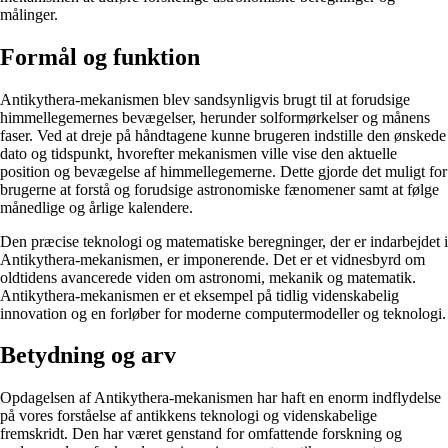
målinger.
Formål og funktion
Antikythera-mekanismen blev sandsynligvis brugt til at forudsige
himmellegemernes bevægelser, herunder solformørkelser og månens
faser. Ved at dreje på håndtagene kunne brugeren indstille den ønskede
dato og tidspunkt, hvorefter mekanismen ville vise den aktuelle
position og bevægelse af himmellegemerne. Dette gjorde det muligt for
brugerne at forstå og forudsige astronomiske fænomener samt at følge
månedlige og årlige kalendere.
Den præcise teknologi og matematiske beregninger, der er indarbejdet i
Antikythera-mekanismen, er imponerende. Det er et vidnesbyrd om
oldtidens avancerede viden om astronomi, mekanik og matematik.
Antikythera-mekanismen er et eksempel på tidlig videnskabelig
innovation og en forløber for moderne computermodeller og teknologi.
Betydning og arv
Opdagelsen af Antikythera-mekanismen har haft en enorm indflydelse
på vores forståelse af antikkens teknologi og videnskabelige
fremskridt. Den har været genstand for omfattende forskning og