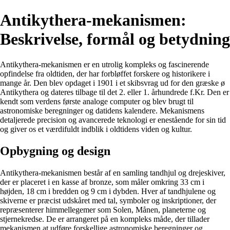
Antikythera-mekanismen:
Beskrivelse, formål og betydning
Antikythera-mekanismen er en utrolig kompleks og fascinerende
opfindelse fra oldtiden, der har forbløffet forskere og historikere i
mange år. Den blev opdaget i 1901 i et skibsvrag ud for den græske ø
Antikythera og dateres tilbage til det 2. eller 1. århundrede f.Kr. Den er
kendt som verdens første analoge computer og blev brugt til
astronomiske beregninger og datidens kalendere. Mekanismens
detaljerede precision og avancerede teknologi er enestående for sin tid
og giver os et værdifuldt indblik i oldtidens viden og kultur.
Opbygning og design
Antikythera-mekanismen består af en samling tandhjul og drejeskiver,
der er placeret i en kasse af bronze, som måler omkring 33 cm i
højden, 18 cm i bredden og 9 cm i dybden. Hver af tandhjulene og
skiverne er præcist udskåret med tal, symboler og inskriptioner, der
repræsenterer himmellegemer som Solen, Månen, planeterne og
stjernekredse. De er arrangeret på en kompleks måde, der tillader
mekanismen at udføre forskellige astronomiske beregninger og