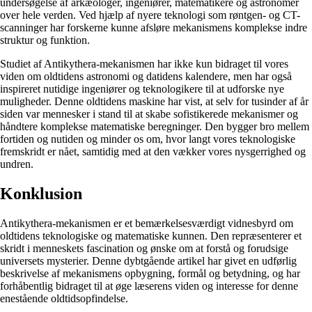
undersøgelse af arkæologer, ingeniører, matematikere og astronomer
over hele verden. Ved hjælp af nyere teknologi som røntgen- og CT-
scanninger har forskerne kunne afsløre mekanismens komplekse indre
struktur og funktion.
Studiet af Antikythera-mekanismen har ikke kun bidraget til vores
viden om oldtidens astronomi og datidens kalendere, men har også
inspireret nutidige ingeniører og teknologikere til at udforske nye
muligheder. Denne oldtidens maskine har vist, at selv for tusinder af år
siden var mennesker i stand til at skabe sofistikerede mekanismer og
håndtere komplekse matematiske beregninger. Den bygger bro mellem
fortiden og nutiden og minder os om, hvor langt vores teknologiske
fremskridt er nået, samtidig med at den vækker vores nysgerrighed og
undren.
Konklusion
Antikythera-mekanismen er et bemærkelsesværdigt vidnesbyrd om
oldtidens teknologiske og matematiske kunnen. Den repræsenterer et
skridt i menneskets fascination og ønske om at forstå og forudsige
universets mysterier. Denne dybtgående artikel har givet en udførlig
beskrivelse af mekanismens opbygning, formål og betydning, og har
forhåbentlig bidraget til at øge læserens viden og interesse for denne
enestående oldtidsopfindelse.