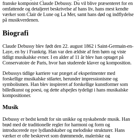
franske komponist Claude Debussy. Du vil blive præsenteret for en
omfattende og detaljeret beskrivelse af hans liv, hans mest kendte
værker som Clair de Lune og La Mer, samt hans død og indflydelse
på musikverdenen.
Biografi
Claude Debussy blev født den 22. august 1862 i Saint-Germain-en-
Laye, en by i Frankrig. Han var den ældste af fem børn og viste
tidligt musikalske evner. I en alder af 11 år blev han optaget på
Conservatoire de Paris, hvor han studerede klaver og komposition.
Debussys tidlige karriere var præget af eksperimenter med
forskellige musikalske stilarter, herunder impressionisme og
symbolismen. Han blev inspireret af forskellige kunstformer som
billedkunst og poesi, og dette afspejles tydeligt i hans musikalske
kompositioner.
Musik
Debussy er bedst kendt for sin unikke og nyskabende musik. Han
brød med de traditionelle regler for harmoni og form og
introducerede nye lydlandskaber og melodiske strukturer. Hans
værker er ofte beskrevet som drømmende, maleriske og