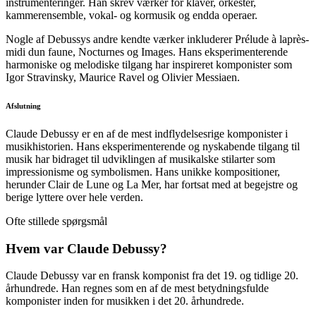
instrumenteringer. Han skrev værker for klaver, orkester,
kammerensemble, vokal- og kormusik og endda operaer.
Nogle af Debussys andre kendte værker inkluderer Prélude à laprès-
midi dun faune, Nocturnes og Images. Hans eksperimenterende
harmoniske og melodiske tilgang har inspireret komponister som
Igor Stravinsky, Maurice Ravel og Olivier Messiaen.
Afslutning
Claude Debussy er en af ​​de mest indflydelsesrige komponister i
musikhistorien. Hans eksperimenterende og nyskabende tilgang til
musik har bidraget til udviklingen af ​​musikalske stilarter som
impressionisme og symbolismen. Hans unikke kompositioner,
herunder Clair de Lune og La Mer, har fortsat med at begejstre og
berige lyttere over hele verden.
Ofte stillede spørgsmål
Hvem var Claude Debussy?
Claude Debussy var en fransk komponist fra det 19. og tidlige 20.
århundrede. Han regnes som en af de mest betydningsfulde
komponister inden for musikken i det 20. århundrede.