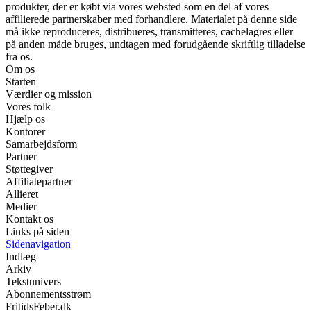
produkter, der er købt via vores websted som en del af vores
affilierede partnerskaber med forhandlere. Materialet på denne side
må ikke reproduceres, distribueres, transmitteres, cachelagres eller
på anden måde bruges, undtagen med forudgående skriftlig tilladelse
fra os.
Om os
Starten
Værdier og mission
Vores folk
Hjælp os
Kontorer
Samarbejdsform
Partner
Støttegiver
Affiliatepartner
Allieret
Medier
Kontakt os
Links på siden
Sidenavigation
Indlæg
Arkiv
Tekstunivers
Abonnementsstrøm
FritidsFeber.dk