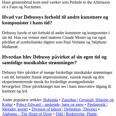
Hans gennembrud kom med værker som Prelude to the Afternoon
of a Faun og Nocturnes.
Hvad var Debussys forhold til andre kunstnere og
komponister i hans tid?
Debussy havde et tæt forhold til andre kunstnere og komponister i
sin tid. Han var venner med maleren Claude Monet og var også
påvirket af symbolistiske digtere som Paul Verlaine og Stéphane
Mallarmé.
Hvordan blev Debussy påvirket af sin egen tid og
samtidige musikalske strømninger?
Debussy blev påvirket af mange forskellige musikalske strømninger
i sin tid, herunder fransk impressionisme, russisk musik og den
eksperimenterende musik fra forskellige avantgardistiske
bevægelser. Disse påvirkninger kan ses i hans innovative tilgang til
harmoni og lyd.
Andre populære artikler:
Bohemia
•
Zanzibar | Geografi, Historie og
Kultur
•
Prince Edward – søskende, børn og mere
•
Pædagogik |
Metoder, teorier
•
Division of labour | Definition, Theories
•
Alabama – The Heart of Dixie
•
Dild | Beskrivelse, Plante,