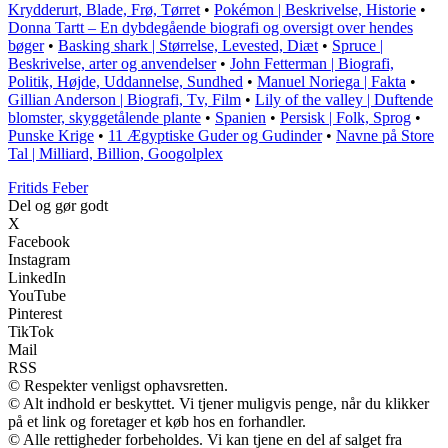
Krydderurt, Blade, Frø, Tørret
•
Pokémon | Beskrivelse, Historie
•
Donna Tartt – En dybdegående biografi og oversigt over hendes
bøger
•
Basking shark | Størrelse, Levested, Diæt
•
Spruce |
Beskrivelse, arter og anvendelser
•
John Fetterman | Biografi,
Politik, Højde, Uddannelse, Sundhed
•
Manuel Noriega | Fakta
•
Gillian Anderson | Biografi, Tv, Film
•
Lily of the valley | Duftende
blomster, skyggetålende plante
•
Spanien
•
Persisk | Folk, Sprog
•
Punske Krige
•
11 Ægyptiske Guder og Gudinder
•
Navne på Store
Tal | Milliard, Billion, Googolplex
F
ritids
F
eber
Del og gør godt
X
Facebook
Instagram
LinkedIn
YouTube
Pinterest
TikTok
Mail
RSS
© Respekter venligst ophavsretten.
© Alt indhold er beskyttet. Vi tjener muligvis penge, når du klikker
på et link og foretager et køb hos en forhandler.
© Alle rettigheder forbeholdes. Vi kan tjene en del af salget fra