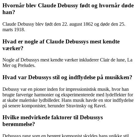
Hvornår blev Claude Debussy født og hvornår døde
han?
Claude Debussy blev født den 22. august 1862 og døde den 25.
marts 1918.
Hvad er nogle af Claude Debussys mest kendte
værker?
Nogle af Debussys mest kendte værker inkluderer Clair de lune, La
Mer og Preludes.
Hvad var Debussys stil og indflydelse på musikken?
Debussy var en pioner inden for impressionistisk musik, hvor han
brugte farverige harmonier og eksperimenterede med lydeffekter for
at skabe maleriske lydbilleder. Hans musik havde en stor indflydelse
på senere komponister, herunder Stravinsky og Ravel.
Hvilke medvirkede faktorer til Debussys
berømmelse?
Debussys rang som en berømt komponist skyldes hans unikke stil