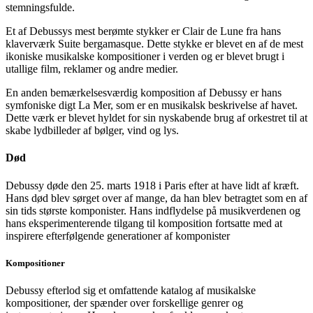
stemningsfulde.
Et af Debussys mest berømte stykker er Clair de Lune fra hans
klaverværk Suite bergamasque. Dette stykke er blevet en af ​​de mest
ikoniske musikalske kompositioner i verden og er blevet brugt i
utallige film, reklamer og andre medier.
En anden bemærkelsesværdig komposition af Debussy er hans
symfoniske digt La Mer, som er en musikalsk beskrivelse af havet.
Dette værk er blevet hyldet for sin nyskabende brug af orkestret til at
skabe lydbilleder af bølger, vind og lys.
Død
Debussy døde den 25. marts 1918 i Paris efter at have lidt af kræft.
Hans død blev sørget over af mange, da han blev betragtet som en af
​​sin tids største komponister. Hans indflydelse på musikverdenen og
hans eksperimenterende tilgang til komposition fortsatte med at
inspirere efterfølgende generationer af komponister
Kompositioner
Debussy efterlod sig et omfattende katalog af musikalske
kompositioner, der spænder over forskellige genrer og