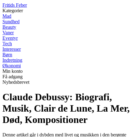
F
ritids
F
eber
Kategorier
Mad
Sundhed
Beauty
Vaner
Eventyr
Tech
Interesser
Børn
Indretning
Økonomi
Min konto
Få adgang
Nyhedsbrevet
Claude Debussy: Biografi,
Musik, Clair de Lune, La Mer,
Død, Kompositioner
Denne artikel går i dybden med livet og musikken i den berømte