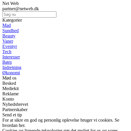
Net Web
partner@netweb.dk
Kategorier
Mad
Sundhed
Beauty
Vaner
Eventyr
Tech
Interesser
Børn
Indretning
Økonomi
Mød os
Besked
Mediekit
Reklame
Konto
Nyhedsbrevet
Partnerskaber
Send et tip
For at sikre en god og personlig oplevelse bruger vi cookies. Se
hvordan her.
Cookies og lignende teknologier gør det muligt for os og vores