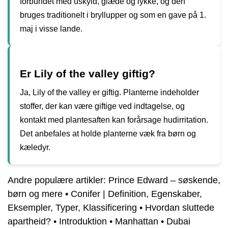
forbundet med uskyld, glæde og lykke, og den
bruges traditionelt i bryllupper og som en gave på 1.
maj i visse lande.
Er Lily of the valley giftig?
Ja, Lily of the valley er giftig. Planterne indeholder
stoffer, der kan være giftige ved indtagelse, og
kontakt med plantesaften kan forårsage hudirritation.
Det anbefales at holde planterne væk fra børn og
kæledyr.
Andre populære artikler:
Prince Edward – søskende,
børn og mere
•
Conifer | Definition, Egenskaber,
Eksempler, Typer, Klassificering
•
Hvordan sluttede
apartheid?
•
Introduktion
•
Manhattan
•
Dubai