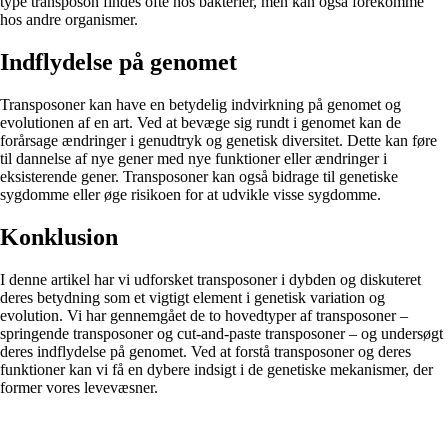
type transposon findes ofte hos bakterier, men kan også forekomme
hos andre organismer.
Indflydelse på genomet
Transposoner kan have en betydelig indvirkning på genomet og
evolutionen af ​​en art. Ved at bevæge sig rundt i genomet kan de
forårsage ændringer i genudtryk og genetisk diversitet. Dette kan føre
til dannelse af nye gener med nye funktioner eller ændringer i
eksisterende gener. Transposoner kan også bidrage til genetiske
sygdomme eller øge risikoen for at udvikle visse sygdomme.
Konklusion
I denne artikel har vi udforsket transposoner i dybden og diskuteret
deres betydning som et vigtigt element i genetisk variation og
evolution. Vi har gennemgået de to hovedtyper af transposoner –
springende transposoner og cut-and-paste transposoner – og undersøgt
deres indflydelse på genomet. Ved at forstå transposoner og deres
funktioner kan vi få en dybere indsigt i de genetiske mekanismer, der
former vores levevæsner.