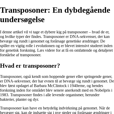
Transposoner: En dybdegående
undersøgelse
I denne artikel vil vi tage et dybere kig på transposoner – hvad de er,
og hvilke typer der findes. Transposoner er DNA-sekvenser, der kan
bevæge sig rundt i genomet og forårsage genetiske ændringer. De
spiller en vigtig rolle i evolutionen og er blevet intensivt studeret inden
for genetisk forskning. Læs videre for at få en omfattende og detaljeret
forståelse af transposoner.
Hvad er transposoner?
Transposoner, også kendt som hoppende gener eller springende gener,
er DNA-sekvenser, der har evnen til at bevæge sig rundt i genomet. De
blev først opdaget af Barbara McClintock i 1940erne, og hendes
forskning inden for området blev senere anerkendt med en Nobelpris i
1983. Transposoner findes i alle levende organismer, herunder
bakterier, planter og dyr.
Transposoner kan have en betydelig indvirkning på genomet. Når de
bevæger sig, kan de indsætte sig i nye steder og forårsage ændringer i