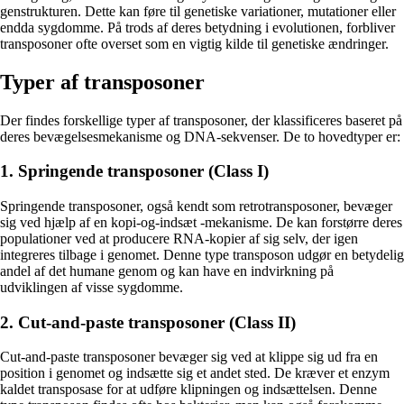
genstrukturen. Dette kan føre til genetiske variationer, mutationer eller
endda sygdomme. På trods af deres betydning i evolutionen, forbliver
transposoner ofte overset som en vigtig kilde til genetiske ændringer.
Typer af transposoner
Der findes forskellige typer af transposoner, der klassificeres baseret på
deres bevægelsesmekanisme og DNA-sekvenser. De to hovedtyper er:
1. Springende transposoner (Class I)
Springende transposoner, også kendt som retrotransposoner, bevæger
sig ved hjælp af en kopi-og-indsæt -mekanisme. De kan forstørre deres
populationer ved at producere RNA-kopier af sig selv, der igen
integreres tilbage i genomet. Denne type transposon udgør en betydelig
andel af det humane genom og kan have en indvirkning på
udviklingen af ​​visse sygdomme.
2. Cut-and-paste transposoner (Class II)
Cut-and-paste transposoner bevæger sig ved at klippe sig ud fra en
position i genomet og indsætte sig et andet sted. De kræver et enzym
kaldet transposase for at udføre klipningen og indsættelsen. Denne