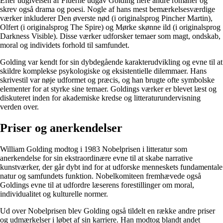
Efter udgivelsen af ​​Fluerne udgav Golding flere andre romaner og
skrev også drama og poesi. Nogle af hans mest bemærkelsesværdige
værker inkluderer Den øverste nød (i originalsprog Pincher Martin),
Olfert (i originalsprog The Spire) og Mørke skønne ild (i originalsprog
Darkness Visible). Disse værker udforsker temaer som magt, ondskab,
moral og individets forhold til samfundet.
Golding var kendt for sin dybdegående karakterudvikling og evne til at
skildre komplekse psykologiske og eksistentielle dilemmaer. Hans
skrivestil var nøje udformet og præcis, og han brugte ofte symbolske
elementer for at styrke sine temaer. Goldings værker er blevet læst og
diskuteret inden for akademiske kredse og litteraturundervisning
verden over.
Priser og anerkendelser
William Golding modtog i 1983 Nobelprisen i litteratur som
anerkendelse for sin ekstraordinære evne til at skabe narrative
kunstværker, der går dybt ind for at udforske menneskets fundamentale
natur og samfundets funktion. Nobelkomiteen fremhævede også
Goldings evne til at udfordre læserens forestillinger om moral,
individualitet og kulturelle normer.
Ud over Nobelprisen blev Golding også tildelt en række andre priser
og udmærkelser i løbet af sin karriere. Han modtog blandt andet