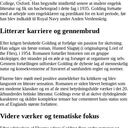
College, Oxford. Han begyndte imidlertid senere at studere engelsk
litteratur og fik sin bachelorgrad i dette fag i 1935. Golding fortsatte
med at arbejde som engelsklærer og prædikant for en kort periode, før
han blev indkaldt til Royal Navy under Anden Verdenskrig.
Litterær karriere og gennembrud
Efter krigen besluttede Golding at forfølge sin passion for skrivning.
Han udgav sin første roman, Hunted Slagtøj (i originalsprog Lord of
the Flies), i 1954. Romanen fortæller historien om en gruppe
skolepiger, der strander på en øde ø og forsøger at organisere sig selv.
Gennem fortællingen udforsker Golding de dybeste lag af menneskelig
natur og konsekvenserne af fraværet af samfundets regler og normer.
Fluerne blev mødt med positive anmeldelser fra kritikere og blev
langsomt en litterær sensation. Romanen er siden blevet betragtet som
en moderne klassiker og en af de mest betydningsfulde værker i det 20.
århundredes britiske litteratur. Goldings evne til at skrive dybdegående
karakterer og skildre komplekse temaer har cementeret hans status som
en af ​​Englands største forfattere.
Videre værker og tematiske fokus