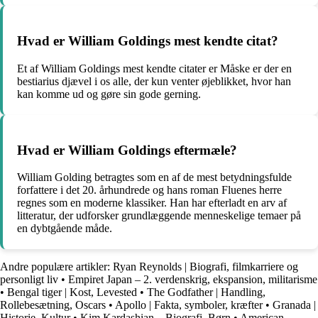
Hvad er William Goldings mest kendte citat?
Et af William Goldings mest kendte citater er Måske er der en
bestiarius djævel i os alle, der kun venter øjeblikket, hvor han
kan komme ud og gøre sin gode gerning.
Hvad er William Goldings eftermæle?
William Golding betragtes som en af de mest betydningsfulde
forfattere i det 20. århundrede og hans roman Fluenes herre
regnes som en moderne klassiker. Han har efterladt en arv af
litteratur, der udforsker grundlæggende menneskelige temaer på
en dybtgående måde.
Andre populære artikler:
Ryan Reynolds | Biografi, filmkarriere og
personligt liv
•
Empiret Japan – 2. verdenskrig, ekspansion, militarisme
•
Bengal tiger | Kost, Levested
•
The Godfather | Handling,
Rollebesætning, Oscars
•
Apollo | Fakta, symboler, kræfter
•
Granada |
Historie, Kultur
•
Kim Kardashian – Biografi, Børn
•
American