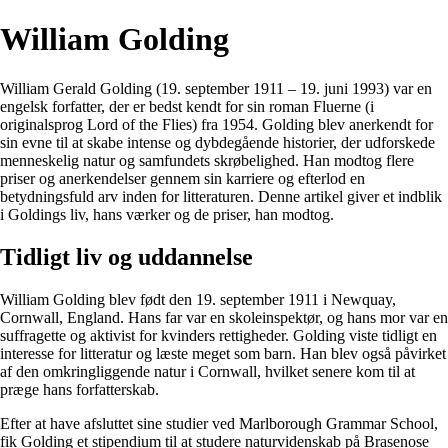
William Golding
William Gerald Golding (19. september 1911 – 19. juni 1993) var en
engelsk forfatter, der er bedst kendt for sin roman Fluerne (i
originalsprog Lord of the Flies) fra 1954. Golding blev anerkendt for
sin evne til at skabe intense og dybdegående historier, der udforskede
menneskelig natur og samfundets skrøbelighed. Han modtog flere
priser og anerkendelser gennem sin karriere og efterlod en
betydningsfuld arv inden for litteraturen. Denne artikel giver et indblik
i Goldings liv, hans værker og de priser, han modtog.
Tidligt liv og uddannelse
William Golding blev født den 19. september 1911 i Newquay,
Cornwall, England. Hans far var en skoleinspektør, og hans mor var en
suffragette og aktivist for kvinders rettigheder. Golding viste tidligt en
interesse for litteratur og læste meget som barn. Han blev også påvirket
af den omkringliggende natur i Cornwall, hvilket senere kom til at
præge hans forfatterskab.
Efter at have afsluttet sine studier ved Marlborough Grammar School,
fik Golding et stipendium til at studere naturvidenskab på Brasenose