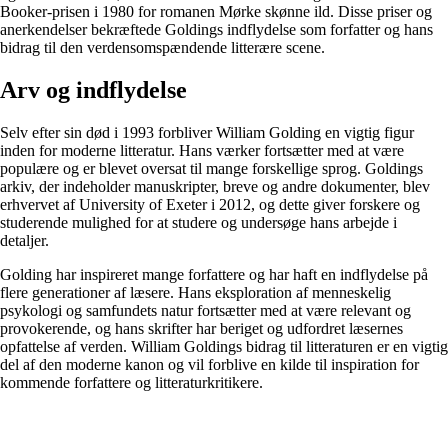
Booker-prisen i 1980 for romanen Mørke skønne ild. Disse priser og
anerkendelser bekræftede Goldings indflydelse som forfatter og hans
bidrag til den verdensomspændende litterære scene.
Arv og indflydelse
Selv efter sin død i 1993 forbliver William Golding en vigtig figur
inden for moderne litteratur. Hans værker fortsætter med at være
populære og er blevet oversat til mange forskellige sprog. Goldings
arkiv, der indeholder manuskripter, breve og andre dokumenter, blev
erhvervet af University of Exeter i 2012, og dette giver forskere og
studerende mulighed for at studere og undersøge hans arbejde i
detaljer.
Golding har inspireret mange forfattere og har haft en indflydelse på
flere generationer af læsere. Hans eksploration af menneskelig
psykologi og samfundets natur fortsætter med at være relevant og
provokerende, og hans skrifter har beriget og udfordret læsernes
opfattelse af verden. William Goldings bidrag til litteraturen er en vigtig
del af den moderne kanon og vil forblive en kilde til inspiration for
kommende forfattere og litteraturkritikere.