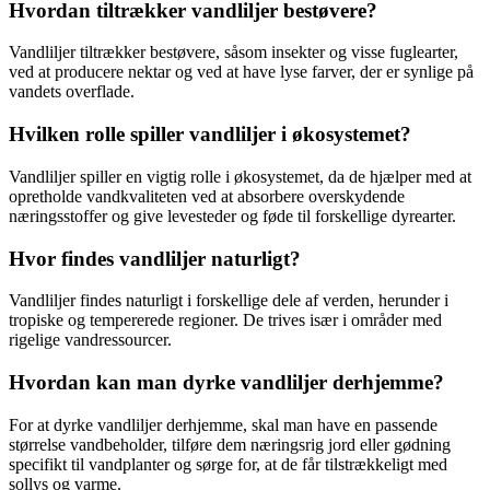
Hvordan tiltrækker vandliljer bestøvere?
Vandliljer tiltrækker bestøvere, såsom insekter og visse fuglearter,
ved at producere nektar og ved at have lyse farver, der er synlige på
vandets overflade.
Hvilken rolle spiller vandliljer i økosystemet?
Vandliljer spiller en vigtig rolle i økosystemet, da de hjælper med at
opretholde vandkvaliteten ved at absorbere overskydende
næringsstoffer og give levesteder og føde til forskellige dyrearter.
Hvor findes vandliljer naturligt?
Vandliljer findes naturligt i forskellige dele af verden, herunder i
tropiske og tempererede regioner. De trives især i områder med
rigelige vandressourcer.
Hvordan kan man dyrke vandliljer derhjemme?
For at dyrke vandliljer derhjemme, skal man have en passende
størrelse vandbeholder, tilføre dem næringsrig jord eller gødning
specifikt til vandplanter og sørge for, at de får tilstrækkeligt med
sollys og varme.