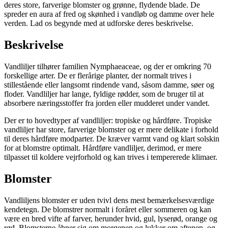
deres store, farverige blomster og grønne, flydende blade. De
spreder en aura af fred og skønhed i vandløb og damme over hele
verden. Lad os begynde med at udforske deres beskrivelse.
Beskrivelse
Vandliljer tilhører familien Nymphaeaceae, og der er omkring 70
forskellige arter. De er flerårige planter, der normalt trives i
stillestående eller langsomt rindende vand, såsom damme, søer og
floder. Vandliljer har lange, fyldige rødder, som de bruger til at
absorbere næringsstoffer fra jorden eller mudderet under vandet.
Der er to hovedtyper af vandliljer: tropiske og hårdføre. Tropiske
vandliljer har store, farverige blomster og er mere delikate i forhold
til deres hårdføre modparter. De kræver varmt vand og klart solskin
for at blomstre optimalt. Hårdføre vandliljer, derimod, er mere
tilpasset til koldere vejrforhold og kan trives i tempererede klimaer.
Blomster
Vandliljens blomster er uden tvivl dens mest bemærkelsesværdige
kendetegn. De blomstrer normalt i foråret eller sommeren og kan
være en bred vifte af farver, herunder hvid, gul, lyserød, orange og
rød. Blomsterne åbner sig om morgenen og lukker om aftenen, og