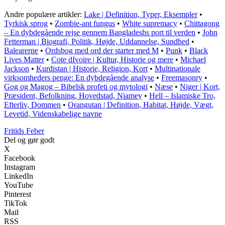
Andre populære artikler:
Lake | Definition, Typer, Eksempler
•
Tyrkisk sprog
•
Zombie-ant fungus
•
White supremacy
•
Chittagong
– En dybdegående rejse gennem Bangladeshs port til verden
•
John
Fetterman | Biografi, Politik, Højde, Uddannelse, Sundhed
•
Balearerne
•
Ordsbog med ord der starter med M
•
Punk
•
Black
Lives Matter
•
Cote dIvoire | Kultur, Historie og mere
•
Michael
Jackson
•
Kurdistan | Historie, Religion, Kort
•
Multinationale
virksomheders penge: En dybdegående analyse
•
Freemasonry
•
Gog og Magog – Bibelsk profeti og mytologi
•
Næse
•
Niger | Kort,
Præsident, Befolkning, Hovedstad, Niamey
•
Hell – Islamiske Tro,
Efterliv, Dommen
•
Orangutan | Definition, Habitat, Højde, Vægt,
Levetid, Videnskabelige navne
F
ritids
F
eber
Del og gør godt
X
Facebook
Instagram
LinkedIn
YouTube
Pinterest
TikTok
Mail
RSS