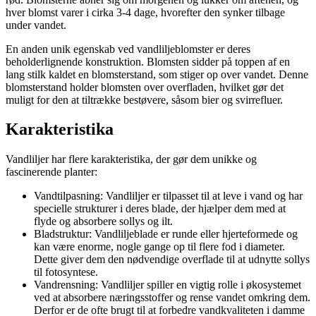
hver blomst varer i cirka 3-4 dage, hvorefter den synker tilbage
under vandet.
En anden unik egenskab ved vandliljeblomster er deres
beholderlignende konstruktion. Blomsten sidder på toppen af en
lang stilk kaldet en blomsterstand, som stiger op over vandet. Denne
blomsterstand holder blomsten over overfladen, hvilket gør det
muligt for den at tiltrække bestøvere, såsom bier og svirrefluer.
Karakteristika
Vandliljer har flere karakteristika, der gør dem unikke og
fascinerende planter:
Vandtilpasning: Vandliljer er tilpasset til at leve i vand og har
specielle strukturer i deres blade, der hjælper dem med at
flyde og absorbere sollys og ilt.
Bladstruktur: Vandliljeblade er runde eller hjerteformede og
kan være enorme, nogle gange op til flere fod i diameter.
Dette giver dem den nødvendige overflade til at udnytte sollys
til fotosyntese.
Vandrensning: Vandliljer spiller en vigtig rolle i økosystemet
ved at absorbere næringsstoffer og rense vandet omkring dem.
Derfor er de ofte brugt til at forbedre vandkvaliteten i damme