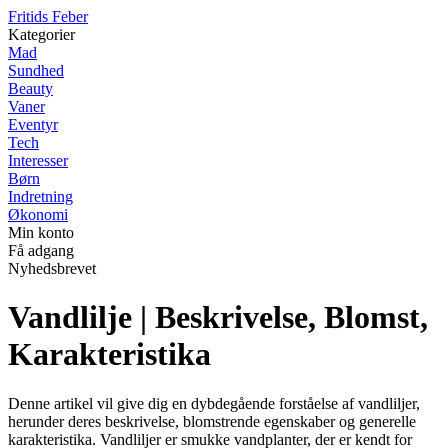
F
ritids
F
eber
Kategorier
Mad
Sundhed
Beauty
Vaner
Eventyr
Tech
Interesser
Børn
Indretning
Økonomi
Min konto
Få adgang
Nyhedsbrevet
Vandlilje | Beskrivelse, Blomst,
Karakteristika
Denne artikel vil give dig en dybdegående forståelse af vandliljer,
herunder deres beskrivelse, blomstrende egenskaber og generelle
karakteristika. Vandliljer er smukke vandplanter, der er kendt for