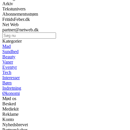
Arkiv
Tekstunivers
Abonnementsstrøm
FritidsFeber.dk
Net Web
partner@netweb.dk
Kategorier
Mad
Sundhed
Beauty
Vaner
Eventyr
Tech
Interesser
Børn
Indretning
Økonomi
Mød os
Besked
Mediekit
Reklame
Konto
Nyhedsbrevet
Partnerskaber