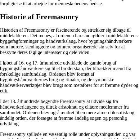
forpligtelse til at arbejde for menneskehedens bedste.
Historie af Freemasonry
Historien af ​​Freemasonry er fascinerende og strækker sig tilbage til
middelalderen. Det menes, at ordenen har sine rødder i middelalderens
byggefagforeninger og håndværkslaug, hvor bygningshåndværkere
som murere, stenhuggere og tømrere organiserede sig selv for at
beskytte deres faglige interesser og dele viden.
I løbet af 16. og 17. århundrede udviklede de gamle brug af
bygningshåndværkere sig til et broderskab, der tiltrækker mænd fra
forskellige samfundslag. Ordenen blev formet af
bygningshåndværkernes brug og ritualer, og de symbolske
håndværkerværktøjer blev brugt som metaforer for at fremme dyder og
etik.
I det 18. århundrede begyndte Freemasonry at udvide sig fra
håndværkerlaugene og tiltrak aristokrati og elitære medlemmer fra
samfundet. Ordenen blev også ændret til en mere almen filosofisk og
åndelig orden, der forsøgte at fremme åndelig søgen og personlig
udvikling.
Freemasonry spillede en væsentlig rolle under oplysningstiden og var