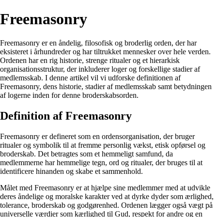
Freemasonry
Freemasonry er en åndelig, filosofisk og broderlig orden, der har
eksisteret i århundreder og har tiltrukket mennesker over hele verden.
Ordenen har en rig historie, strenge ritualer og et hierarkisk
organisationsstruktur, der inkluderer loger og forskellige stadier af
medlemsskab. I denne artikel vil vi udforske definitionen af ​​
Freemasonry, dens historie, stadier af medlemsskab samt betydningen
af ​​logerne inden for denne broderskabsorden.
Definition af Freemasonry
Freemasonry er defineret som en ordensorganisation, der bruger
ritualer og symbolik til at fremme personlig vækst, etisk opførsel og
broderskab. Det betragtes som et hemmeligt samfund, da
medlemmerne har hemmelige tegn, ord og ritualer, der bruges til at
identificere hinanden og skabe et sammenhold.
Målet med Freemasonry er at hjælpe sine medlemmer med at udvikle
deres åndelige og moralske karakter ved at dyrke dyder som ærlighed,
tolerance, broderskab og godgørenhed. Ordenen lægger også vægt på
universelle værdier som kærlighed til Gud, respekt for andre og en