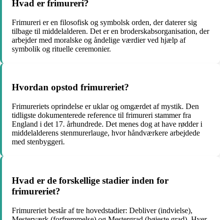
Hvad er frimureri?
Frimureri er en filosofisk og symbolsk orden, der daterer sig
tilbage til middelalderen. Det er en broderskabsorganisation, der
arbejder med moralske og åndelige værdier ved hjælp af
symbolik og rituelle ceremonier.
Hvordan opstod frimureriet?
Frimureriets oprindelse er uklar og omgærdet af mystik. Den
tidligste dokumenterede reference til frimureri stammer fra
England i det 17. århundrede. Det menes dog at have rødder i
middelalderens stenmurerlauge, hvor håndværkere arbejdede
med stenbyggeri.
Hvad er de forskellige stadier inden for
frimureriet?
Frimureriet består af tre hovedstadier: Debliver (indvielse),
Mesterværk (forfremmelse) og Mestergrad (højeste grad). Hver