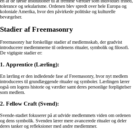
en af ​​de første institutioner til at fremme værdier som individuel frihed,
tolerance og sekularisme. Ordenen blev spredt over hele Europa og
koloniale Amerika, hvor den påvirkede politiske og kulturelle
bevægelser.
Stadier af Freemasonry
Freemasonry har forskellige stadier af medlemsskab, der gradvist
introducerer medlemmerne til ordenens ritualer, symbolik og filosofi.
De vigtigste stadier er:
1. Apprentice (Lærling):
En lærling er den indledende fase af Freemasonry, hvor nyt medlem
introduceres til grundlæggende ritualer og symboler. Lærlingen lærer
også om logens historie og værdier samt deres personlige forpligtelser
som medlem.
2. Fellow Craft (Svend):
Svende-stadiet fokuserer på at udvide medlemmets viden om ordenen
og dens symbolik. Svenden lærer mere avancerede ritualer og deler
deres tanker og refleksioner med andre medlemmer.