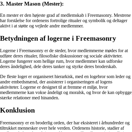
3. Master Mason (Mester):
En mester er den højeste grad af medlemskab i Freemasonry. Mestrene
har forståelse for ordenens fortrolige ritualer og symbolik og deltager
aktivt i at støtte og vejlede andre medlemmer.
Betydningen af logerne i Freemasonry
Logerne i Freemasonry er de steder, hvor medlemmerne mødes for at
udføre deres ritualer, filosofiske diskussioner og sociale aktiviteter.
Logerne fungerer som hellige rum, hvor medlemmer kan udforske
deres åndelighed, dele deres tanker og styrke deres broderskab.
De fleste loger er organiseret hierarkisk, med en logebror som leder og
andre embedsmænd, der assisterer i organiseringen af ​​logens
aktiviteter. Logerne er designet til at fremme et miljø, hvor
medlemmerne kan vokse åndeligt og moralsk, og hvor de kan opbygge
stærke relationer med hinanden.
Konklusion
Freemasonry er en broderlig orden, der har eksisteret i århundreder og
tiltrukket mennesker over hele verden. Ordenens historie, stadier af