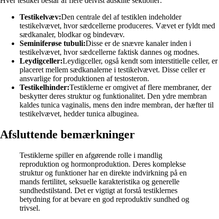
Hver testikel består af flere delvist adskilte sektioner:
Testikelvæv:
Den centrale del af testiklen indeholder
testikelvævet, hvor sædcellerne produceres. Vævet er fyldt med
sædkanaler, blodkar og bindevæv.
Seminiferøse tubuli:
Disse er de snævre kanaler inden i
testikelvævet, hvor sædcellerne faktisk dannes og modnes.
Leydigceller:
Leydigceller, også kendt som interstitielle celler, er
placeret mellem sædkanalerne i testikelvævet. Disse celler er
ansvarlige for produktionen af testosteron.
Testikelhinder:
Testiklerne er omgivet af flere membraner, der
beskytter deres struktur og funktionalitet. Den ydre membran
kaldes tunica vaginalis, mens den indre membran, der hæfter til
testikelvævet, hedder tunica albuginea.
Afsluttende bemærkninger
Testiklerne spiller en afgørende rolle i mandlig
reproduktion og hormonproduktion. Deres komplekse
struktur og funktioner har en direkte indvirkning på en
mands fertilitet, seksuelle karakteristika og generelle
sundhedstilstand. Det er vigtigt at forstå testiklernes
betydning for at bevare en god reproduktiv sundhed og
trivsel.