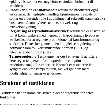
epididymis, som er en snegleformet struktur forbundet til
testiklerne.
Produktion af kønshormoner:
Testiklerne producerer også
testosteron, det vigtigste mandlige kønshormon. Testosteron
spiller en afgørende rolle i udviklingen af seksuelle karakteristika
hos mænd såsom dybere stemme, hårvækst og
muskelopbygning.
Regulering af reproduktionssystemet:
Testiklerne er ansvarlige
for at kommunikere med hjernen og hypothalamus-hypofyse-
testikelakse for at regulere produktionen af kønshormoner og
sædceller. Dette sker gennem den komplekse regulering af
hormoner som follikelstimulerende hormon (FSH) og
luteiniserende hormon (LH).
Termoregulering:
Testiklerne har også en evne til at justere
deres egen temperatur for at opretholde en optimal
produktionsmiljø for sædceller. Normalt er testiklerne lidt
køligere end kropstemperaturen, hvilket gør dem mere
modtagelige for termiske ændringer.
Struktur af testiklerne
Testiklerne har en kompleks struktur, der er afgørende for deres
funktioner: