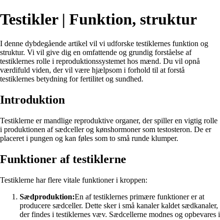
Testikler | Funktion, struktur
I denne dybdegående artikel vil vi udforske testiklernes funktion og
struktur. Vi vil give dig en omfattende og grundig forståelse af
testiklernes rolle i reproduktionssystemet hos mænd. Du vil opnå
værdifuld viden, der vil være hjælpsom i forhold til at forstå
testiklernes betydning for fertilitet og sundhed.
Introduktion
Testiklerne er mandlige reproduktive organer, der spiller en vigtig rolle
i produktionen af sædceller og kønshormoner som testosteron. De er
placeret i pungen og kan føles som to små runde klumper.
Funktioner af testiklerne
Testiklerne har flere vitale funktioner i kroppen:
Sædproduktion:
En af testiklernes primære funktioner er at
producere sædceller. Dette sker i små kanaler kaldet sædkanaler,
der findes i testiklernes væv. Sædcellerne modnes og opbevares i