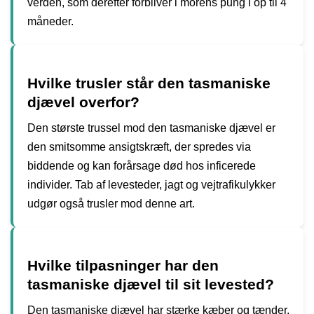
verden, som derefter forbliver i morens pung i op til 4
måneder.
Hvilke trusler står den tasmaniske
djævel overfor?
Den største trussel mod den tasmaniske djævel er
den smitsomme ansigtskræft, der spredes via
biddende og kan forårsage død hos inficerede
individer. Tab af levesteder, jagt og vejtrafikulykker
udgør også trusler mod denne art.
Hvilke tilpasninger har den
tasmaniske djævel til sit levested?
Den tasmaniske djævel har stærke kæber og tænder,