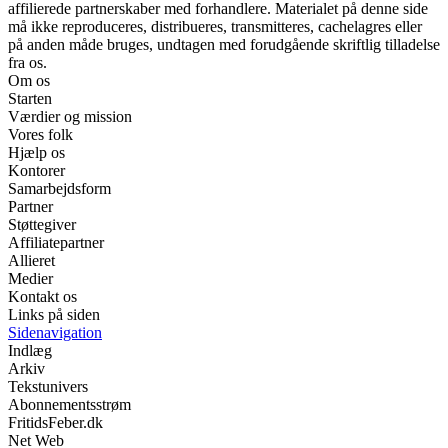
affilierede partnerskaber med forhandlere. Materialet på denne side
må ikke reproduceres, distribueres, transmitteres, cachelagres eller
på anden måde bruges, undtagen med forudgående skriftlig tilladelse
fra os.
Om os
Starten
Værdier og mission
Vores folk
Hjælp os
Kontorer
Samarbejdsform
Partner
Støttegiver
Affiliatepartner
Allieret
Medier
Kontakt os
Links på siden
Sidenavigation
Indlæg
Arkiv
Tekstunivers
Abonnementsstrøm
FritidsFeber.dk
Net Web