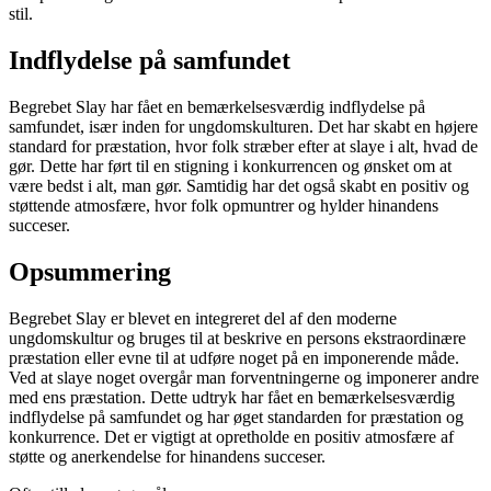
stil.
Indflydelse på samfundet
Begrebet Slay har fået en bemærkelsesværdig indflydelse på
samfundet, især inden for ungdomskulturen. Det har skabt en højere
standard for præstation, hvor folk stræber efter at slaye i alt, hvad de
gør. Dette har ført til en stigning i konkurrencen og ønsket om at
være bedst i alt, man gør. Samtidig har det også skabt en positiv og
støttende atmosfære, hvor folk opmuntrer og hylder hinandens
succeser.
Opsummering
Begrebet Slay er blevet en integreret del af den moderne
ungdomskultur og bruges til at beskrive en persons ekstraordinære
præstation eller evne til at udføre noget på en imponerende måde.
Ved at slaye noget overgår man forventningerne og imponerer andre
med ens præstation. Dette udtryk har fået en bemærkelsesværdig
indflydelse på samfundet og har øget standarden for præstation og
konkurrence. Det er vigtigt at opretholde en positiv atmosfære af
støtte og anerkendelse for hinandens succeser.