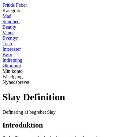
F
ritids
F
eber
Kategorier
Mad
Sundhed
Beauty
Vaner
Eventyr
Tech
Interesser
Børn
Indretning
Økonomi
Min konto
Få adgang
Nyhedsbrevet
Slay Definition
Definering af begrebet Slay
Introduktion