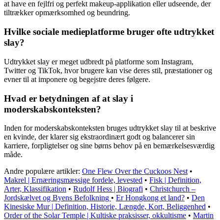
at have en fejlfri og perfekt makeup-applikation eller udseende, der
tiltrækker opmærksomhed og beundring.
Hvilke sociale medieplatforme bruger ofte udtrykket
slay?
Udtrykket slay er meget udbredt på platforme som Instagram,
Twitter og TikTok, hvor brugere kan vise deres stil, præstationer og
evner til at imponere og begejstre deres følgere.
Hvad er betydningen af ​​at slay i
moderskabskonteksten?
Inden for moderskabskonteksten bruges udtrykket slay til at beskrive
en kvinde, der klarer sig ekstraordinært godt og balancerer sin
karriere, forpligtelser og sine børns behov på en bemærkelsesværdig
måde.
Andre populære artikler:
One Flew Over the Cuckoos Nest
•
Makrel | Ernæringsmæssige fordele, levested
•
Fisk | Definition,
Arter, Klassifikation
•
Rudolf Hess | Biografi
•
Christchurch –
Jordskælvet og Byens Befolkning
•
Er Hongkong et land?
•
Den
Kinesiske Mur | Definition, Historie, Længde, Kort, Beliggenhed
•
Order of the Solar Temple | Kultiske praksisser, okkultisme
•
Martin