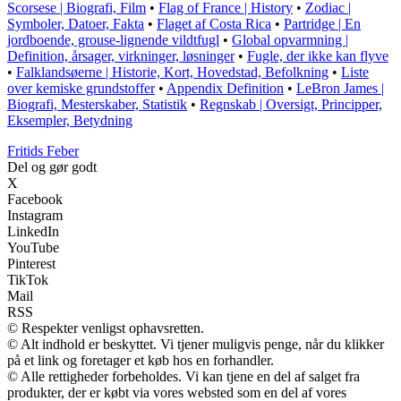
Scorsese | Biografi, Film
•
Flag of France | History
•
Zodiac |
Symboler, Datoer, Fakta
•
Flaget af Costa Rica
•
Partridge | En
jordboende, grouse-lignende vildtfugl
•
Global opvarmning |
Definition, årsager, virkninger, løsninger
•
Fugle, der ikke kan flyve
•
Falklandsøerne | Historie, Kort, Hovedstad, Befolkning
•
Liste
over kemiske grundstoffer
•
Appendix Definition
•
LeBron James |
Biografi, Mesterskaber, Statistik
•
Regnskab | Oversigt, Principper,
Eksempler, Betydning
F
ritids
F
eber
Del og gør godt
X
Facebook
Instagram
LinkedIn
YouTube
Pinterest
TikTok
Mail
RSS
© Respekter venligst ophavsretten.
© Alt indhold er beskyttet. Vi tjener muligvis penge, når du klikker
på et link og foretager et køb hos en forhandler.
© Alle rettigheder forbeholdes. Vi kan tjene en del af salget fra
produkter, der er købt via vores websted som en del af vores