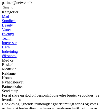
partner@netweb.dk
Kategorier
Mad
Sundhed
Beauty
Vaner
Eventyr
Tech
Interesser
Børn
Indretning
Økonomi
Mød os
Besked
Mediekit
Reklame
Konto
Nyhedsbrevet
Partnerskaber
Send et tip
For at sikre en god og personlig oplevelse bruger vi cookies. Se
hvordan her.
Cookies og lignende teknologier gør det muligt for os og vores
partnere at huske dine præferencer, analysere trafik og tilpasse