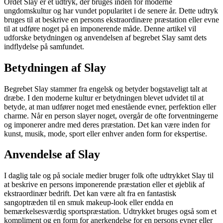
Ordet Slay er et udtryk, der bruges inden for moderne
ungdomskultur og har vundet popularitet i de senere år. Dette udtryk
bruges til at beskrive en persons ekstraordinære præstation eller evne
til at udføre noget på en imponerende måde. Denne artikel vil
udforske betydningen og anvendelsen af begrebet Slay samt dets
indflydelse på samfundet.
Betydningen af Slay
Begrebet Slay stammer fra engelsk og betyder bogstaveligt talt at
dræbe. I den moderne kultur er betydningen blevet udvidet til at
betyde, at man udfører noget med enestående evner, perfektion eller
charme. Når en person slayer noget, overgår de ofte forventningerne
og imponerer andre med deres præstation. Det kan være inden for
kunst, musik, mode, sport eller enhver anden form for ekspertise.
Anvendelse af Slay
I daglig tale og på sociale medier bruger folk ofte udtrykket Slay til
at beskrive en persons imponerende præstation eller et øjeblik af
ekstraordinær bedrift. Det kan være alt fra en fantastisk
sangoptræden til en smuk makeup-look eller endda en
bemærkelsesværdig sportspræstation. Udtrykket bruges også som et
kompliment og en form for anerkendelse for en persons evner eller