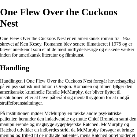
One Flew Over the Cuckoos
Nest
One Flew Over the Cuckoos Nest er en amerikansk roman fra 1962
skrevet af Ken Kesey. Romanen blev senere filmatiseret i 1975 og er
blevet anerkendt som et af de mest indflydelsesrige og elskede værker
inden for amerikansk litteratur og filmkunst.
Handling
Handlingen i One Flew Over the Cuckoos Nest foregår hovedsageligt
på en psykiatrisk institution i Oregon. Romanen og filmen følger den
amerikanske kriminelle Randle McMurphy, der bliver flyttet til
institutionen efter at have påberåbt sig mentalt sygdom for at undgå
straffeforanstaltninger.
På institutionen møder McMurphy en række andre psykiatriske
patienter, herunder den indadvendte og mutte Chief Bromden samt den
manipulerende og magtsyge sygeplejerske Ratched. McMurphy og
Ratched udvikler en indbyrdes strid, da McMurphy forsøger at bringe
mening og frihed til de indlagte patienter, mens Ratched opretholder et