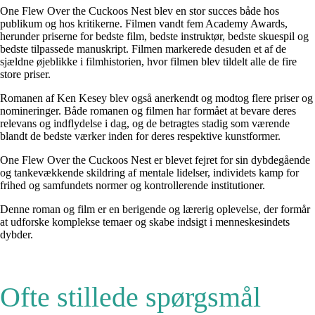
One Flew Over the Cuckoos Nest blev en stor succes både hos
publikum og hos kritikerne. Filmen vandt fem Academy Awards,
herunder priserne for bedste film, bedste instruktør, bedste skuespil og
bedste tilpassede manuskript. Filmen markerede desuden et af de
sjældne øjeblikke i filmhistorien, hvor filmen blev tildelt alle de fire
store priser.
Romanen af Ken Kesey blev også anerkendt og modtog flere priser og
nomineringer. Både romanen og filmen har formået at bevare deres
relevans og indflydelse i dag, og de betragtes stadig som værende
blandt de bedste værker inden for deres respektive kunstformer.
One Flew Over the Cuckoos Nest er blevet fejret for sin dybdegående
og tankevækkende skildring af mentale lidelser, individets kamp for
frihed og samfundets normer og kontrollerende institutioner.
Denne roman og film er en berigende og lærerig oplevelse, der formår
at udforske komplekse temaer og skabe indsigt i menneskesindets
dybder.
Ofte stillede spørgsmål