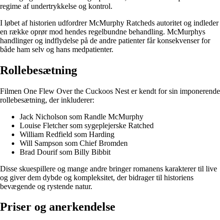
regime af undertrykkelse og kontrol.
I løbet af historien udfordrer McMurphy Ratcheds autoritet og indleder
en række oprør mod hendes regelbundne behandling. McMurphys
handlinger og indflydelse på de andre patienter får konsekvenser for
både ham selv og hans medpatienter.
Rollebesætning
Filmen One Flew Over the Cuckoos Nest er kendt for sin imponerende
rollebesætning, der inkluderer:
Jack Nicholson som Randle McMurphy
Louise Fletcher som sygeplejerske Ratched
William Redfield som Harding
Will Sampson som Chief Bromden
Brad Dourif som Billy Bibbit
Disse skuespillere og mange andre bringer romanens karakterer til live
og giver dem dybde og kompleksitet, der bidrager til historiens
bevægende og rystende natur.
Priser og anerkendelse