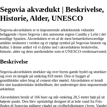
Segovia akvædukt | Beskrivelse,
Historie, Alder, UNESCO
Segovia-akvædukten er et imponerende arkitektonisk vidunder
beliggende i byen Segovia i den autonome region Castilla y León i det
nordlige Spanien. Akvædukten er en af de mest bemærkelsesværdige
antikke strukturer i verden og et vigtigt symbol på Segovias historie og
kultur. I denne artikel vil vi dykke ned i akvæduktens beskrivelse,
historie, alder og dens anerkendelse som et UNESCO-verdensarvssted.
Beskrivelse
Segovia-akvædukten strækker sig over byens gamle bydel og strækker
sig over en længde på omkring 818 meter. Den er bygget af
granitblokke uden brug af cement eller mørtel. Akvædukten er kendt
for sine karakteristiske dobbeltbuer, der understreger dens imponerende
arkitektur.
Akvædukten består af 166 buer og står omkring 28,5 meter højt på sit
højeste punkt. Den blev oprindeligt designet til at lede vand fra Frío-
floden til Segovias militære citadel og civilbefolkningen i byen. Vandet