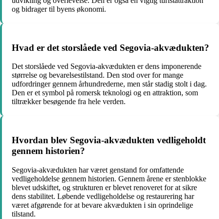
udvikling og overlevelse. Den er også en vigtig turistattraktion
og bidrager til byens økonomi.
Hvad er det storslåede ved Segovia-akvædukten?
Det storslåede ved Segovia-akvædukten er dens imponerende
størrelse og bevarelsestilstand. Den stod over for mange
udfordringer gennem århundrederne, men står stadig stolt i dag.
Den er et symbol på romersk teknologi og en attraktion, som
tiltrækker besøgende fra hele verden.
Hvordan blev Segovia-akvædukten vedligeholdt
gennem historien?
Segovia-akvædukten har været genstand for omfattende
vedligeholdelse gennem historien. Gennem årene er stenblokke
blevet udskiftet, og strukturen er blevet renoveret for at sikre
dens stabilitet. Løbende vedligeholdelse og restaurering har
været afgørende for at bevare akvædukten i sin oprindelige
tilstand.