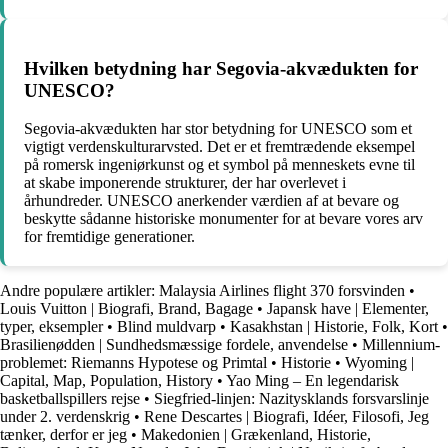
Hvilken betydning har Segovia-akvædukten for
UNESCO?
Segovia-akvædukten har stor betydning for UNESCO som et
vigtigt verdenskulturarvsted. Det er et fremtrædende eksempel
på romersk ingeniørkunst og et symbol på menneskets evne til
at skabe imponerende strukturer, der har overlevet i
århundreder. UNESCO anerkender værdien af at bevare og
beskytte sådanne historiske monumenter for at bevare vores arv
for fremtidige generationer.
Andre populære artikler:
Malaysia Airlines flight 370 forsvinden
•
Louis Vuitton | Biografi, Brand, Bagage
•
Japansk have | Elementer,
typer, eksempler
•
Blind muldvarp
•
Kasakhstan | Historie, Folk, Kort
•
Brasilienødden | Sundhedsmæssige fordele, anvendelse
•
Millennium-
problemet: Riemanns Hypotese og Primtal
•
Historie
•
Wyoming |
Capital, Map, Population, History
•
Yao Ming – En legendarisk
basketballspillers rejse
•
Siegfried-linjen: Nazitysklands forsvarslinje
under 2. verdenskrig
•
Rene Descartes | Biografi, Idéer, Filosofi, Jeg
tænker, derfor er jeg
•
Makedonien | Grækenland, Historie,