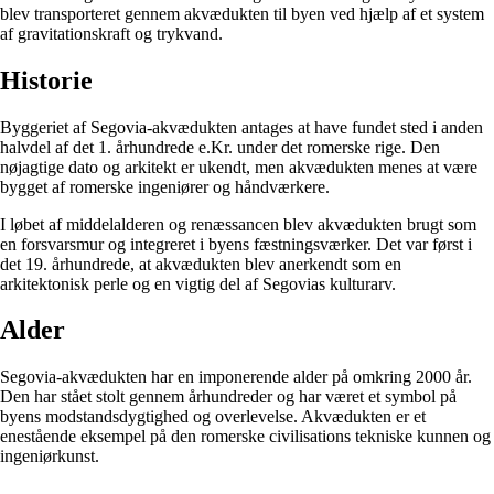
blev transporteret gennem akvædukten til byen ved hjælp af et system
af gravitationskraft og trykvand.
Historie
Byggeriet af Segovia-akvædukten antages at have fundet sted i anden
halvdel af det 1. århundrede e.Kr. under det romerske rige. Den
nøjagtige dato og arkitekt er ukendt, men akvædukten menes at være
bygget af romerske ingeniører og håndværkere.
I løbet af middelalderen og renæssancen blev akvædukten brugt som
en forsvarsmur og integreret i byens fæstningsværker. Det var først i
det 19. århundrede, at akvædukten blev anerkendt som en
arkitektonisk perle og en vigtig del af Segovias kulturarv.
Alder
Segovia-akvædukten har en imponerende alder på omkring 2000 år.
Den har stået stolt gennem århundreder og har været et symbol på
byens modstandsdygtighed og overlevelse. Akvædukten er et
enestående eksempel på den romerske civilisations tekniske kunnen og
ingeniørkunst.