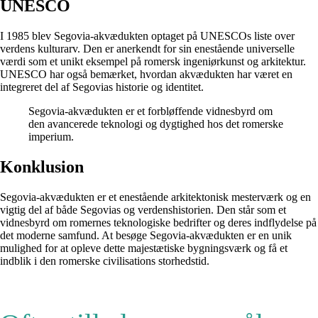
UNESCO
I 1985 blev Segovia-akvædukten optaget på UNESCOs liste over
verdens kulturarv. Den er anerkendt for sin enestående universelle
værdi som et unikt eksempel på romersk ingeniørkunst og arkitektur.
UNESCO har også bemærket, hvordan akvædukten har været en
integreret del af Segovias historie og identitet.
Segovia-akvædukten er et forbløffende vidnesbyrd om
den avancerede teknologi og dygtighed hos det romerske
imperium.
Konklusion
Segovia-akvædukten er et enestående arkitektonisk mesterværk og en
vigtig del af både Segovias og verdenshistorien. Den står som et
vidnesbyrd om romernes teknologiske bedrifter og deres indflydelse på
det moderne samfund. At besøge Segovia-akvædukten er en unik
mulighed for at opleve dette majestætiske bygningsværk og få et
indblik i den romerske civilisations storhedstid.