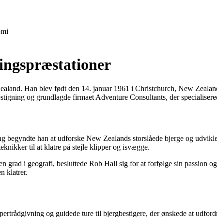
mi
ningspræstationer
aland. Han blev født den 14. januar 1961 i Christchurch, New Zealand, o
estigning og grundlagde firmaet Adventure Consultants, der specialisere
dreng begyndte han at udforske New Zealands storslåede bjerge og udvikl
eknikker til at klatre på stejle klipper og isvægge.
en grad i geografi, besluttede Rob Hall sig for at forfølge sin passion 
n klatrer.
rtrådgivning og guidede ture til bjergbestigere, der ønskede at udfordr