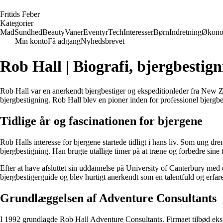
F
ritids
F
eber
Kategorier
Mad
Sundhed
Beauty
Vaner
Eventyr
Tech
Interesser
Børn
Indretning
Økono
Min konto
Få adgang
Nyhedsbrevet
Rob Hall | Biografi, bjergbestig
Rob Hall var en anerkendt bjergbestiger og ekspeditionleder fra New Ze
bjergbestigning. Rob Hall blev en pioner inden for professionel bjergb
Tidlige år og fascinationen for bjergene
Rob Halls interesse for bjergene startede tidligt i hans liv. Som ung 
bjergbestigning. Han brugte utallige timer på at træne og forbedre sine t
Efter at have afsluttet sin uddannelse på University of Canterbury med 
bjergbestigerguide og blev hurtigt anerkendt som en talentfuld og erfare
Grundlæggelsen af Adventure Consultants
I 1992 grundlagde Rob Hall Adventure Consultants. Firmaet tilbød ekspe