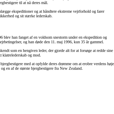
gbestigere til at nå deres mål.
lægge ekspeditioner og at håndtere ekstreme vejrforhold og farer
ikkerhed og sit stærke lederskab.
96 blev han fanget af en voldsom snestorm under en ekspedition og
vejrbetingelser, og han døde den 11. maj 1996, kun 35 år gammel.
endt som en hengiven leder, der gjorde alt for at forsøge at redde sine
kt klatrelederskab og mod.
pe bjergbestigere med at opfylde deres drømme om at erobre verdens høje
 og en af de største bjergbestigere fra New Zealand.