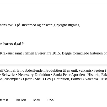
 hans fokus på sikkerhed og ansvarlig bjergbestigning.
er hans død?
n Krakauer samt i filmen Everest fra 2015. Begge formidlede historien o
if Central: En dybdegående introduktion til en unik vulkanisk region i
•
Schweiz
•
Necessary Definition
•
Sankt Peter Apostlen | Historie, Fak
ion, eksempler
•
Qatar
•
Snells Lov | Definition, Formel
•
Valencia | His
terest
TikTok
Mail
RSS