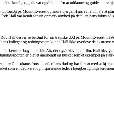
ede ikke kun bjerge, de var også kendt for at uddanne og guide andre bjer
topforsøg på Mount Everest og andre bjerge. Hans evne til nøje at plan
t. Rob Hall var kendt for sin opmærksomhed på detaljer, hans fokus på s
 Rob Hall desværre berømt for sin tragiske død på Mount Everest. I 19
a hans kolleger og redningsteam kunne Hall ikke overleve de ekstreme 
rs berømte bog Into Thin Air, der også blev til en film. Hall blev genk
estigningssporten er blevet anerkendt og husket som et eksempel på stær
venture Consultants fortsatte efter hans død og har fortsat med at hjæl
husket som en dedikeret og inspirerende leder i bjergbestigningsverdenen