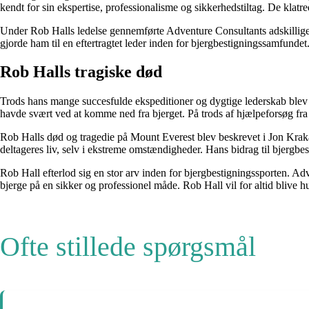
kendt for sin ekspertise, professionalisme og sikkerhedstiltag. De klatr
Under Rob Halls ledelse gennemførte Adventure Consultants adskillige 
gjorde ham til en eftertragtet leder inden for bjergbestigningssamfunde
Rob Halls tragiske død
Trods hans mange succesfulde ekspeditioner og dygtige lederskab blev
havde svært ved at komme ned fra bjerget. På trods af hjælpeforsøg fr
Rob Halls død og tragedie på Mount Everest blev beskrevet i Jon Krakaue
deltageres liv, selv i ekstreme omstændigheder. Hans bidrag til bjergb
Rob Hall efterlod sig en stor arv inden for bjergbestigningssporten. Ad
bjerge på en sikker og professionel måde. Rob Hall vil for altid blive 
Ofte stillede spørgsmål