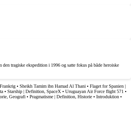
m den tragiske ekspedition i 1996 og satte fokus på både heroiske
 Frankrig
•
Sheikh Tamim ibn Hamad Al Thani
•
Flaget for Spanien |
ta
•
Starship | Definition, SpaceX
•
Uruguayan Air Force flight 571
•
torie, Geografi
•
Pragmatisme | Definition, Historie
•
Introduktion
•