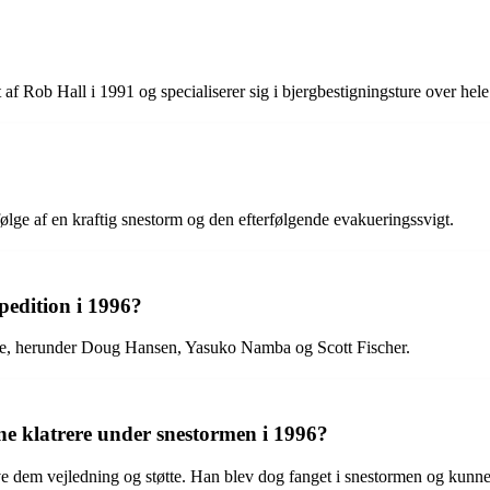
af Rob Hall i 1991 og specialiserer sig i bjergbestigningsture over hel
lge af en kraftig snestorm og den efterfølgende evakueringssvigt.
pedition i 1996?
gere, herunder Doug Hansen, Yasuko Namba og Scott Fischer.
ine klatrere under snestormen i 1996?
ive dem vejledning og støtte. Han blev dog fanget i snestormen og kunne