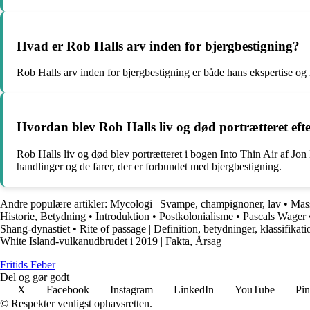
Hvad er Rob Halls arv inden for bjergbestigning?
Rob Halls arv inden for bjergbestigning er både hans ekspertise og
Hvordan blev Rob Halls liv og død portrætteret eft
Rob Halls liv og død blev portrætteret i bogen Into Thin Air af Jo
handlinger og de farer, der er forbundet med bjergbestigning.
Andre populære artikler:
Mycologi | Svampe, champignoner, lav
•
Mass
Historie, Betydning
•
Introduktion
•
Postkolonialisme
•
Pascals Wager
Shang-dynastiet
•
Rite of passage | Definition, betydninger, klassifikat
White Island-vulkanudbrudet i 2019 | Fakta, Årsag
F
ritids
F
eber
Del og gør godt
X
Facebook
Instagram
LinkedIn
YouTube
Pin
© Respekter venligst ophavsretten.