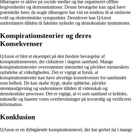
tilhængere er aktive på sociale medier og har organiseret offline
begivenheder og demonstrationer. Denne bevægelse kan også have
potentielle farer, da nogle tilhængere har vist en tendens til at omfavne
vold og ekstremistiske synspunkter. Derudover kan QAnon
underminere tilliden til faktiske nyheder og demokratiske institutioner.
Konspirationsteorier og deres
Konsekvenser
QAnon er blot et eksempel på den bredere bevægelse af
konspirationsteorier, der cirkulerer i dagens samfund. Mange
konspirationsteorier oversvømmer internettet og påvirker menneskers
opfattelse af virkeligheden. Det er vigtigt at forstå, at
konspirationsteorier kan have alvorlige konsekvenser for samfundet
som helhed. De kan skabe frygt, skabe splittelse, påvirke
stemmeafgivning og underminere tilliden til videnskab og
demokratiske processer. Det er vigtigt, at vi som samfund er kritiske,
rationelle og baserer vores overbevisninger på troværdig og verificeret
information.
Konklusion
QAnon er en dybtgående konspirationsteori, der har grebet fat i mange