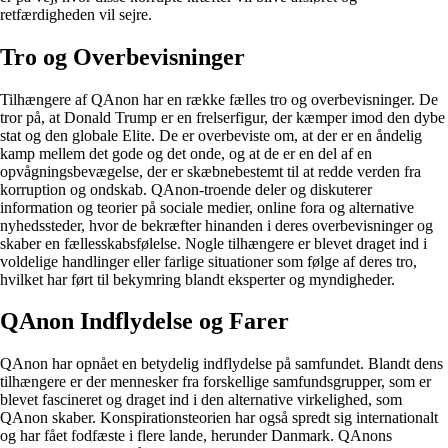
retfærdigheden vil sejre.
Tro og Overbevisninger
Tilhængere af QAnon har en række fælles tro og overbevisninger. De
tror på, at Donald Trump er en frelserfigur, der kæmper imod den dybe
stat og den globale Elite. De er overbeviste om, at der er en åndelig
kamp mellem det gode og det onde, og at de er en del af en
opvågningsbevægelse, der er skæbnebestemt til at redde verden fra
korruption og ondskab. QAnon-troende deler og diskuterer
information og teorier på sociale medier, online fora og alternative
nyhedssteder, hvor de bekræfter hinanden i deres overbevisninger og
skaber en fællesskabsfølelse. Nogle tilhængere er blevet draget ind i
voldelige handlinger eller farlige situationer som følge af deres tro,
hvilket har ført til bekymring blandt eksperter og myndigheder.
QAnon Indflydelse og Farer
QAnon har opnået en betydelig indflydelse på samfundet. Blandt dens
tilhængere er der mennesker fra forskellige samfundsgrupper, som er
blevet fascineret og draget ind i den alternative virkelighed, som
QAnon skaber. Konspirationsteorien har også spredt sig internationalt
og har fået fodfæste i flere lande, herunder Danmark. QAnons