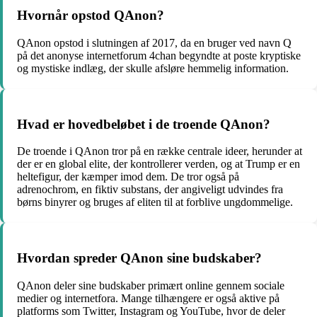
Hvornår opstod QAnon?
QAnon opstod i slutningen af 2017, da en bruger ved navn Q
på det anonyse internetforum 4chan begyndte at poste kryptiske
og mystiske indlæg, der skulle afsløre hemmelig information.
Hvad er hovedbeløbet i de troende QAnon?
De troende i QAnon tror på en række centrale ideer, herunder at
der er en global elite, der kontrollerer verden, og at Trump er en
heltefigur, der kæmper imod dem. De tror også på
adrenochrom, en fiktiv substans, der angiveligt udvindes fra
børns binyrer og bruges af eliten til at forblive ungdommelige.
Hvordan spreder QAnon sine budskaber?
QAnon deler sine budskaber primært online gennem sociale
medier og internetfora. Mange tilhængere er også aktive på
platforms som Twitter, Instagram og YouTube, hvor de deler