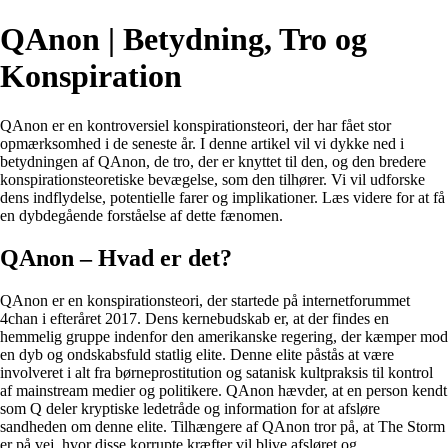
QAnon | Betydning, Tro og
Konspiration
QAnon er en kontroversiel konspirationsteori, der har fået stor
opmærksomhed i de seneste år. I denne artikel vil vi dykke ned i
betydningen af QAnon, de tro, der er knyttet til den, og den bredere
konspirationsteoretiske bevægelse, som den tilhører. Vi vil udforske
dens indflydelse, potentielle farer og implikationer. Læs videre for at få
en dybdegående forståelse af dette fænomen.
QAnon – Hvad er det?
QAnon er en konspirationsteori, der startede på internetforummet
4chan i efteråret 2017. Dens kernebudskab er, at der findes en
hemmelig gruppe indenfor den amerikanske regering, der kæmper mod
en dyb og ondskabsfuld statlig elite. Denne elite påstås at være
involveret i alt fra børneprostitution og satanisk kultpraksis til kontrol
af mainstream medier og politikere. QAnon hævder, at en person kendt
som Q deler kryptiske ledetråde og information for at afsløre
sandheden om denne elite. Tilhængere af QAnon tror på, at The Storm
er på vej, hvor disse korrupte kræfter vil blive afsløret og