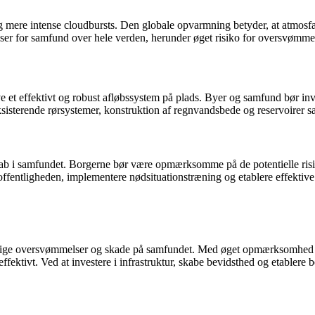
 mere intense cloudbursts. Den globale opvarmning betyder, at atmosfære
r for samfund over hele verden, herunder øget risiko for oversvømmelse
e et effektivt og robust afløbssystem på plads. Byer og samfund bør inves
sisterende rørsystemer, konstruktion af regnvandsbede og reservoirer s
kab i samfundet. Borgerne bør være opmærksomme på de potentielle risic
fentligheden, implementere nødsituationstræning og etablere effektive 
lige oversvømmelser og skade på samfundet. Med øget opmærksomhed på 
 effektivt. Ved at investere i infrastruktur, skabe bevidsthed og etabl