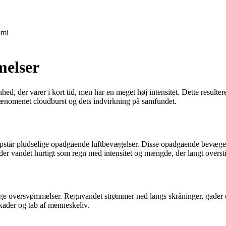
mi
melser
d, der varer i kort tid, men har en meget høj intensitet. Dette resulte
e fænomenet cloudburst og dets indvirkning på samfundet.
pstår pludselige opadgående luftbevægelser. Disse opadgående bevægelse
der vandet hurtigt som regn med intensitet og mængde, der langt oversti
e oversvømmelser. Regnvandet strømmer ned langs skråninger, gader og 
kader og tab af menneskeliv.