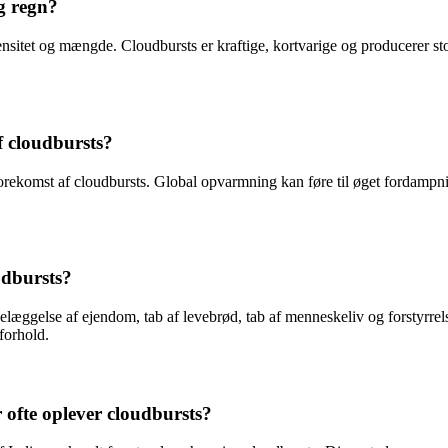
g regn?
tensitet og mængde. Cloudbursts er kraftige, kortvarige og producerer s
 cloudbursts?
komst af cloudbursts. Global opvarmning kan føre til øget fordampning
udbursts?
æggelse af ejendom, tab af levebrød, tab af menneskeliv og forstyrrelse
forhold.
 ofte oplever cloudbursts?