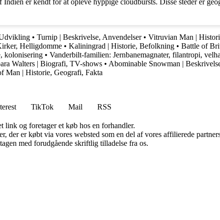
ndien er kendt for at opleve hyppige cloudbursts. Disse steder er geogr
 Udvikling
•
Turnip | Beskrivelse, Anvendelser
•
Vitruvian Man | Histor
Kirker, Helligdomme
•
Kaliningrad | Historie, Befolkning
•
Battle of Bri
, kolonisering
•
Vanderbilt-familien: Jernbanemagnater, filantropi, velh
ara Walters | Biografi, TV-shows
•
Abominable Snowman | Beskrivels
of Man | Historie, Geografi, Fakta
terest
TikTok
Mail
RSS
t link og foretager et køb hos en forhandler.
ter, der er købt via vores websted som en del af vores affilierede partn
tagen med forudgående skriftlig tilladelse fra os.