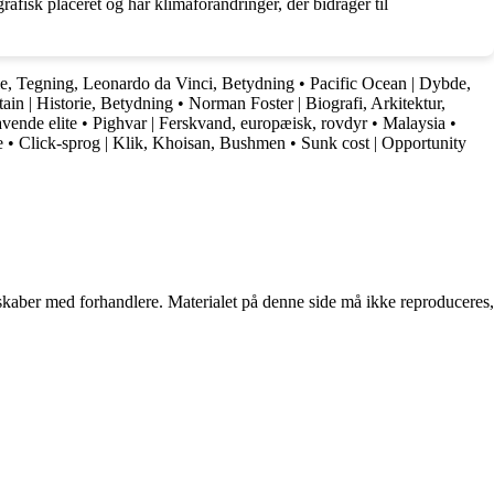
afisk placeret og har klimaforandringer, der bidrager til
ie, Tegning, Leonardo da Vinci, Betydning
•
Pacific Ocean | Dybde,
tain | Historie, Betydning
•
Norman Foster | Biografi, Arkitektur,
avende elite
•
Pighvar | Ferskvand, europæisk, rovdyr
•
Malaysia
•
e
•
Click-sprog | Klik, Khoisan, Bushmen
•
Sunk cost | Opportunity
erskaber med forhandlere. Materialet på denne side må ikke reproduceres,