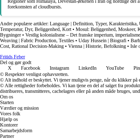
Regioner som Himalaya, Devestan-ørkenen i Iran og nordlige del af I
forekomsten af cloudbursts.
Andre populære artikler:
Language | Definition, Typer, Karakteristika,
Temperatur, Dyr, Beliggenhed, Kort
•
Mosul: Beliggenhed, Moskeer, 
Bygninger
•
Vestlig kolonialisme – Det franske imperium, imperialisme
Weaving | Fabric Production, Textiles
•
Uday Hussein | Biografi
•
Barb
Cost, Rational Decision-Making
•
Vienna | Historie, Befolkning
•
Isle 
F
ritids
F
eber
Del og gør godt
X
Facebook
Instagram
LinkedIn
YouTube
Pin
© Respekter venligst ophavsretten.
© Alt indhold er beskyttet. Vi tjener muligvis penge, når du klikker på e
© Alle rettigheder forbeholdes. Vi kan tjene en del af salget fra produk
distribueres, transmitteres, cachelagres eller på anden måde bruges, und
Om os
Starten
Værdier og mission
Vores folk
Hjælp os
Kontorer
Samarbejdsform
Partner