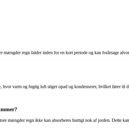
re mængder regn falder inden for en kort periode og kan forårsage alv
hvor varm og fugtig luft stiger opad og kondenserer, hvilket fører til d
rammer?
re mængder regn ikke kan absorberes hurtigt nok af jorden. Dette kan 