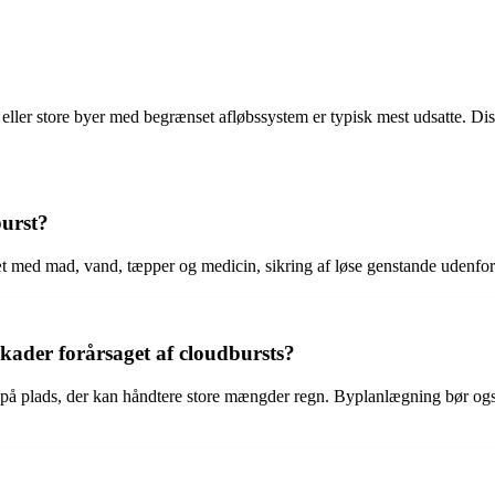
ler store byer med begrænset afløbssystem er typisk mest udsatte. Dis
urst?
æt med mad, vand, tæpper og medicin, sikring af løse genstande udenfor 
ader forårsaget af cloudbursts?
på plads, der kan håndtere store mængder regn. Byplanlægning bør også 