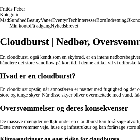
F
ritids
F
eber
Kategorier
Mad
Sundhed
Beauty
Vaner
Eventyr
Tech
Interesser
Børn
Indretning
Økono
Min konto
Få adgang
Nyhedsbrevet
Cloudburst | Nedbør, Oversvøm
En cloudburst, også kendt som en skybrud, er en intens nedbørsbegivenhe
håndtere det store vandflow på kort tid. I denne artikel vil vi udforsk
Hvad er en cloudburst?
En cloudburst opstår, når atmosfæren er mættet med fugtighed og der o
store og tunge skyer. Når disse skyer bliver overmættede med vand, fal
Oversvømmelser og deres konsekvenser
De massive mængder nedbør under en cloudburst kan forårsage alvorlig
Dette oversvømmer veje, huse og infrastruktur og kan forårsage store s
Klimaændringer og øget risiko for cloudbursts