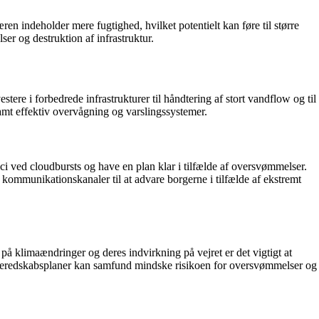
n indeholder mere fugtighed, hvilket potentielt kan føre til større
r og destruktion af infrastruktur.
tere i forbedrede infrastrukturer til håndtering af stort vandflow og til
amt effektiv overvågning og varslingssystemer.
i ved cloudbursts og have en plan klar i tilfælde af oversvømmelser.
kommunikationskanaler til at advare borgerne i tilfælde af ekstremt
klimaændringer og deres indvirkning på vejret er det vigtigt at
ere beredskabsplaner kan samfund mindske risikoen for oversvømmelser og