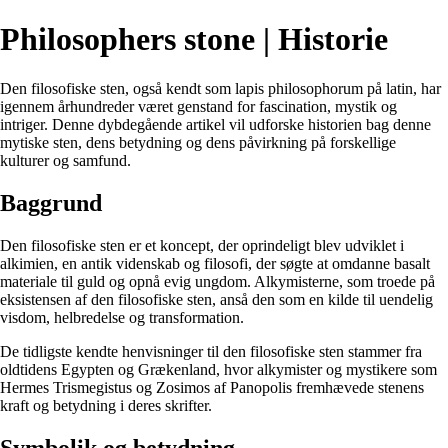
Philosophers stone | Historie
Den filosofiske sten, også kendt som lapis philosophorum på latin, har
igennem århundreder været genstand for fascination, mystik og
intriger. Denne dybdegående artikel vil udforske historien bag denne
mytiske sten, dens betydning og dens påvirkning på forskellige
kulturer og samfund.
Baggrund
Den filosofiske sten er et koncept, der oprindeligt blev udviklet i
alkimien, en antik videnskab og filosofi, der søgte at omdanne basalt
materiale til guld og opnå evig ungdom. Alkymisterne, som troede på
eksistensen af den filosofiske sten, anså den som en kilde til uendelig
visdom, helbredelse og transformation.
De tidligste kendte henvisninger til den filosofiske sten stammer fra
oldtidens Egypten og Grækenland, hvor alkymister og mystikere som
Hermes Trismegistus og Zosimos af Panopolis fremhævede stenens
kraft og betydning i deres skrifter.
Symbolik og betydning