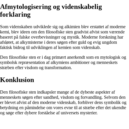
Afmytologisering og videnskabelig
forklaring
Som videnskaben udviklede sig og alkimien blev erstattet af moderne
kemi, blev ideen om den filosofiske sten gradvist afvist som værende
baseret på falske overbevisninger og mystik. Moderne forskning har
afsløret, at alkymisterne i deres søgen efter guld og evig ungdom
faktisk bidrog til udviklingen af kemien som videnskab.
Den filosofiske sten er i dag primært anerkendt som en mytologisk og
symbolsk repræsentation af alkymiens ambitioner og menneskets
stræben efter visdom og transformation.
Konklusion
Den filosofiske sten indkapsler mange af de dybeste aspekter af
menneskets søgen efter sandhed, visdom og forvandling. Selvom den
er blevet afvist af den moderne videnskab, forbliver dens symbolik og
betydning en påmindelse om vores evne til at stræbe efter det ukendte
og søge efter dybere forståelse af universets mysterier.