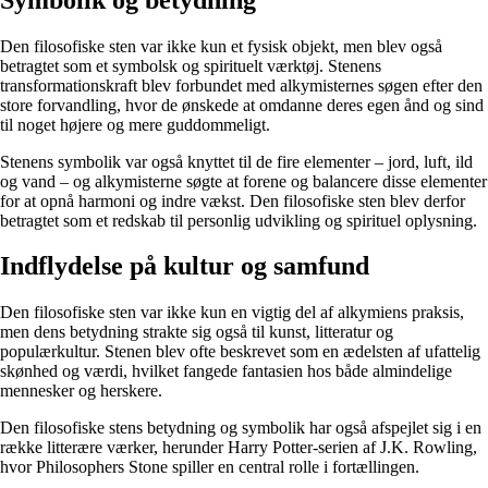
Den filosofiske sten var ikke kun et fysisk objekt, men blev også
betragtet som et symbolsk og spirituelt værktøj. Stenens
transformationskraft blev forbundet med alkymisternes søgen efter den
store forvandling, hvor de ønskede at omdanne deres egen ånd og sind
til noget højere og mere guddommeligt.
Stenens symbolik var også knyttet til de fire elementer – jord, luft, ild
og vand – og alkymisterne søgte at forene og balancere disse elementer
for at opnå harmoni og indre vækst. Den filosofiske sten blev derfor
betragtet som et redskab til personlig udvikling og spirituel oplysning.
Indflydelse på kultur og samfund
Den filosofiske sten var ikke kun en vigtig del af alkymiens praksis,
men dens betydning strakte sig også til kunst, litteratur og
populærkultur. Stenen blev ofte beskrevet som en ædelsten af ufattelig
skønhed og værdi, hvilket fangede fantasien hos både almindelige
mennesker og herskere.
Den filosofiske stens betydning og symbolik har også afspejlet sig i en
række litterære værker, herunder Harry Potter-serien af J.K. Rowling,
hvor Philosophers Stone spiller en central rolle i fortællingen.