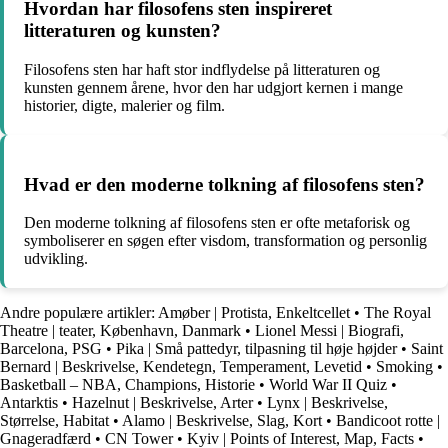
Hvordan har filosofens sten inspireret
litteraturen og kunsten?
Filosofens sten har haft stor indflydelse på litteraturen og
kunsten gennem årene, hvor den har udgjort kernen i mange
historier, digte, malerier og film.
Hvad er den moderne tolkning af filosofens sten?
Den moderne tolkning af filosofens sten er ofte metaforisk og
symboliserer en søgen efter visdom, transformation og personlig
udvikling.
Andre populære artikler:
Amøber | Protista, Enkeltcellet
•
The Royal
Theatre | teater, København, Danmark
•
Lionel Messi | Biografi,
Barcelona, PSG
•
Pika | Små pattedyr, tilpasning til høje højder
•
Saint
Bernard | Beskrivelse, Kendetegn, Temperament, Levetid
•
Smoking
•
Basketball – NBA, Champions, Historie
•
World War II Quiz
•
Antarktis
•
Hazelnut | Beskrivelse, Arter
•
Lynx | Beskrivelse,
Størrelse, Habitat
•
Alamo | Beskrivelse, Slag, Kort
•
Bandicoot rotte |
Gnageradfærd
•
CN Tower
•
Kyiv | Points of Interest, Map, Facts
•