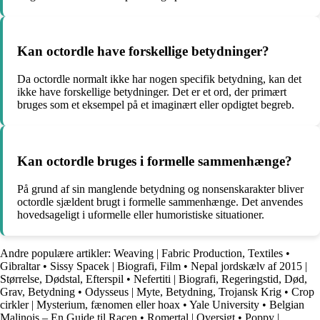
Kan octordle have forskellige betydninger?
Da octordle normalt ikke har nogen specifik betydning, kan det
ikke have forskellige betydninger. Det er et ord, der primært
bruges som et eksempel på et imaginært eller opdigtet begreb.
Kan octordle bruges i formelle sammenhænge?
På grund af sin manglende betydning og nonsenskarakter bliver
octordle sjældent brugt i formelle sammenhænge. Det anvendes
hovedsageligt i uformelle eller humoristiske situationer.
Andre populære artikler:
Weaving | Fabric Production, Textiles
•
Gibraltar
•
Sissy Spacek | Biografi, Film
•
Nepal jordskælv af 2015 |
Størrelse, Dødstal, Efterspil
•
Nefertiti | Biografi, Regeringstid, Død,
Grav, Betydning
•
Odysseus | Myte, Betydning, Trojansk Krig
•
Crop
cirkler | Mysterium, fænomen eller hoax
•
Yale University
•
Belgian
Malinois – En Guide til Racen
•
Romertal | Oversigt
•
Poppy |