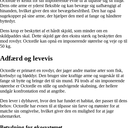
Octordle er kendt for sin imponerende evne til at tilpasse sig sit miljø.
Dens otte arme er yderst fleksible og kan bevæge sig uafhængigt af
hinanden, hvilket giver den stor bevægelsesfrihed. Den har også
sugekopper på sine arme, der hjælper den med at fange og håndtere
byttedyr.
Dens krop er beskyttet af et hårdt skjold, som minder om en
skildpaddes skal. Dette skjold gør den ekstra stærk og beskytter den
mod rovdyr. Octordle kan opnå en imponerende størrelse og veje op til
50 kg.
Adfærd og levevis
Octordle er primært en rovdyr, der jager andre marine arter som fisk,
krebsdyr og bløddyr. Den bruger sine kraftige arme og sugeskår til at
fange sit bytte og bringe det til sin mund. På trods af sin imponerende
størrelse er Octordle en stille og undvigende skabning, der hellere
undgår konfrontation end at angribe.
Den lever i dybhavet, hvor den har fundet et habitat, der passer til dens
behov. Octordle har evnen til at tilpasse sin farve og mønster for at
matche sin omgivelse, hvilket giver den en mulighed for at jage
ubemærket.
Betydning for økosystemet