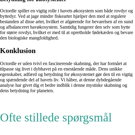
Octordle spiller en vigtig rolle i havets økosystem som både rovdyr og
byttedyr. Ved at jage mindre fiskearter hjælper den med at regulere
bestanden af disse arter, hvilket er afgørende for bevarelsen af en sund
og afbalanceret havøkosystem. Samtidig fungerer den selv som bytte
for større rovdyr, hvilket er med til at opretholde fødekæden og bevare
den biologiske mangfoldighed.
Konklusion
Octordle er uden tvivl en fascinerende skabning, der har formået at
tilpasse sig livet i dybhavet på en enestående måde. Dens unikke
egenskaber, adfærd og betydning for økosystemet gør den til en vigtig
og spændende del af havets liv. Vi håber, at denne dybdegående
analyse har givet dig et bedre indblik i denne mystiske skabning og
dens betydning for planeten.
Ofte stillede spørgsmål