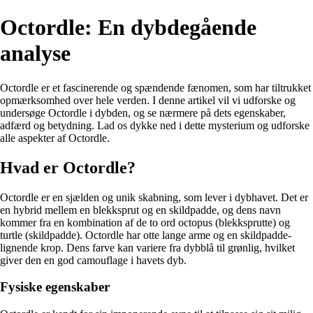
Octordle: En dybdegående
analyse
Octordle er et fascinerende og spændende fænomen, som har tiltrukket
opmærksomhed over hele verden. I denne artikel vil vi udforske og
undersøge Octordle i dybden, og se nærmere på dets egenskaber,
adfærd og betydning. Lad os dykke ned i dette mysterium og udforske
alle aspekter af Octordle.
Hvad er Octordle?
Octordle er en sjælden og unik skabning, som lever i dybhavet. Det er
en hybrid mellem en blekksprut og en skildpadde, og dens navn
kommer fra en kombination af de to ord octopus (blekksprutte) og
turtle (skildpadde). Octordle har otte lange arme og en skildpadde-
lignende krop. Dens farve kan variere fra dybblå til grønlig, hvilket
giver den en god camouflage i havets dyb.
Fysiske egenskaber