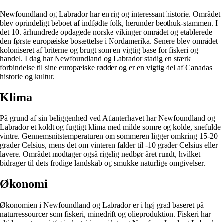
Newfoundland og Labrador har en rig og interessant historie. Området
blev oprindeligt beboet af indfødte folk, herunder beothuk-stammen. I
det 10. århundrede opdagede norske vikinger området og etablerede
den første europæiske bosættelse i Nordamerika. Senere blev området
koloniseret af briterne og brugt som en vigtig base for fiskeri og
handel. I dag har Newfoundland og Labrador stadig en stærk
forbindelse til sine europæiske rødder og er en vigtig del af Canadas
historie og kultur.
Klima
På grund af sin beliggenhed ved Atlanterhavet har Newfoundland og
Labrador et koldt og fugtigt klima med milde somre og kolde, snefulde
vintre. Gennemsnitstemperaturen om sommeren ligger omkring 15-20
grader Celsius, mens det om vinteren falder til -10 grader Celsius eller
lavere. Området modtager også rigelig nedbør året rundt, hvilket
bidrager til dets frodige landskab og smukke naturlige omgivelser.
Økonomi
Økonomien i Newfoundland og Labrador er i høj grad baseret på
naturressourcer som fiskeri, minedrift og olieproduktion. Fiskeri har