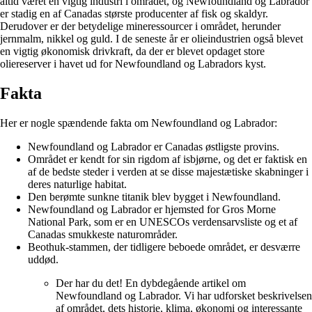
altid været en vigtig industri i området, og Newfoundland og Labrador
er stadig en af Canadas største producenter af fisk og skaldyr.
Derudover er der betydelige mineressourcer i området, herunder
jernmalm, nikkel og guld. I de seneste år er olieindustrien også blevet
en vigtig økonomisk drivkraft, da der er blevet opdaget store
oliereserver i havet ud for Newfoundland og Labradors kyst.
Fakta
Her er nogle spændende fakta om Newfoundland og Labrador:
Newfoundland og Labrador er Canadas østligste provins.
Området er kendt for sin rigdom af isbjørne, og det er faktisk en
af de bedste steder i verden at se disse majestætiske skabninger i
deres naturlige habitat.
Den berømte sunkne titanik blev bygget i Newfoundland.
Newfoundland og Labrador er hjemsted for Gros Morne
National Park, som er en UNESCOs verdensarvsliste og et af
Canadas smukkeste naturområder.
Beothuk-stammen, der tidligere beboede området, er desværre
uddød.
Der har du det! En dybdegående artikel om
Newfoundland og Labrador. Vi har udforsket beskrivelsen
af området, dets historie, klima, økonomi og interessante