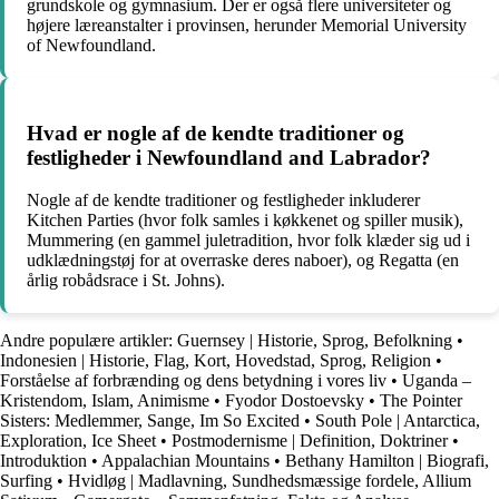
grundskole og gymnasium. Der er også flere universiteter og
højere læreanstalter i provinsen, herunder Memorial University
of Newfoundland.
Hvad er nogle af de kendte traditioner og
festligheder i Newfoundland and Labrador?
Nogle af de kendte traditioner og festligheder inkluderer
Kitchen Parties (hvor folk samles i køkkenet og spiller musik),
Mummering (en gammel juletradition, hvor folk klæder sig ud i
udklædningstøj for at overraske deres naboer), og Regatta (en
årlig robådsrace i St. Johns).
Andre populære artikler:
Guernsey | Historie, Sprog, Befolkning
•
Indonesien | Historie, Flag, Kort, Hovedstad, Sprog, Religion
•
Forståelse af forbrænding og dens betydning i vores liv
•
Uganda –
Kristendom, Islam, Animisme
•
Fyodor Dostoevsky
•
The Pointer
Sisters: Medlemmer, Sange, Im So Excited
•
South Pole | Antarctica,
Exploration, Ice Sheet
•
Postmodernisme | Definition, Doktriner
•
Introduktion
•
Appalachian Mountains
•
Bethany Hamilton | Biografi,
Surfing
•
Hvidløg | Madlavning, Sundhedsmæssige fordele, Allium