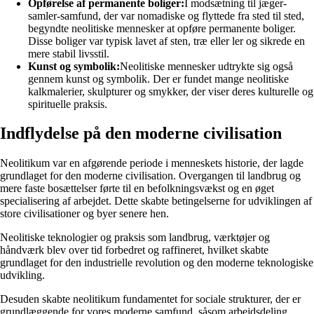
Opførelse af permanente boliger:
I modsætning til jæger-
samler-samfund, der var nomadiske og flyttede fra sted til sted,
begyndte neolitiske mennesker at opføre permanente boliger.
Disse boliger var typisk lavet af sten, træ eller ler og sikrede en
mere stabil livsstil.
Kunst og symbolik:
Neolitiske mennesker udtrykte sig også
gennem kunst og symbolik. Der er fundet mange neolitiske
kalkmalerier, skulpturer og smykker, der viser deres kulturelle og
spirituelle praksis.
Indflydelse på den moderne civilisation
Neolitikum var en afgørende periode i menneskets historie, der lagde
grundlaget for den moderne civilisation. Overgangen til landbrug og
mere faste bosættelser førte til en befolkningsvækst og en øget
specialisering af arbejdet. Dette skabte betingelserne for udviklingen af
​​store civilisationer og byer senere hen.
Neolitiske teknologier og praksis som landbrug, værktøjer og
håndværk blev over tid forbedret og raffineret, hvilket skabte
grundlaget for den industrielle revolution og den moderne teknologiske
udvikling.
Desuden skabte neolitikum fundamentet for sociale strukturer, der er
grundlæggende for vores moderne samfund, såsom arbejdsdeling,