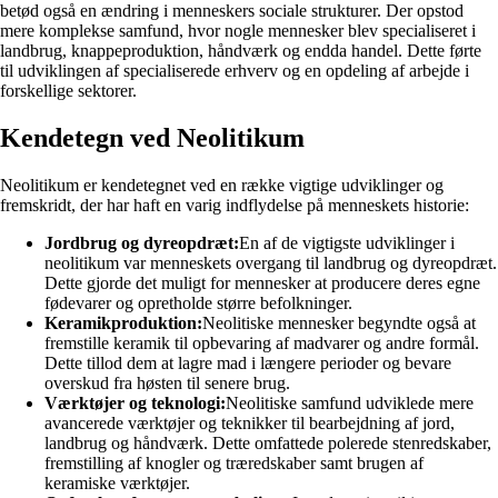
betød også en ændring i menneskers sociale strukturer. Der opstod
mere komplekse samfund, hvor nogle mennesker blev specialiseret i
landbrug, knappeproduktion, håndværk og endda handel. Dette førte
til udviklingen af ​​specialiserede erhverv og en opdeling af arbejde i
forskellige sektorer.
Kendetegn ved Neolitikum
Neolitikum er kendetegnet ved en række vigtige udviklinger og
fremskridt, der har haft en varig indflydelse på menneskets historie:
Jordbrug og dyreopdræt:
En af de vigtigste udviklinger i
neolitikum var menneskets overgang til landbrug og dyreopdræt.
Dette gjorde det muligt for mennesker at producere deres egne
fødevarer og opretholde større befolkninger.
Keramikproduktion:
Neolitiske mennesker begyndte også at
fremstille keramik til opbevaring af madvarer og andre formål.
Dette tillod dem at lagre mad i længere perioder og bevare
overskud fra høsten til senere brug.
Værktøjer og teknologi:
Neolitiske samfund udviklede mere
avancerede værktøjer og teknikker til bearbejdning af jord,
landbrug og håndværk. Dette omfattede polerede stenredskaber,
fremstilling af knogler og træredskaber samt brugen af ​​
keramiske værktøjer.