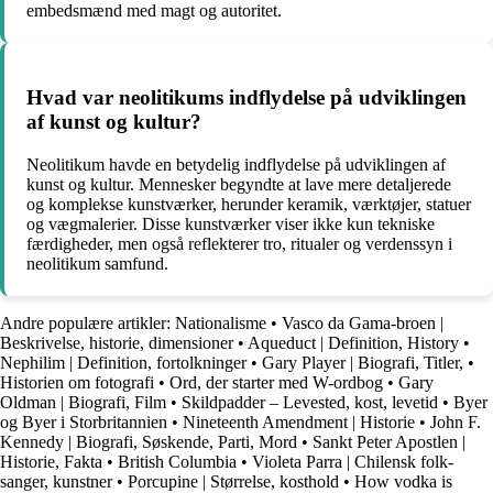
embedsmænd med magt og autoritet.
Hvad var neolitikums indflydelse på udviklingen
af kunst og kultur?
Neolitikum havde en betydelig indflydelse på udviklingen af
kunst og kultur. Mennesker begyndte at lave mere detaljerede
og komplekse kunstværker, herunder keramik, værktøjer, statuer
og vægmalerier. Disse kunstværker viser ikke kun tekniske
færdigheder, men også reflekterer tro, ritualer og verdenssyn i
neolitikum samfund.
Andre populære artikler:
Nationalisme
•
Vasco da Gama-broen |
Beskrivelse, historie, dimensioner
•
Aqueduct | Definition, History
•
Nephilim | Definition, fortolkninger
•
Gary Player | Biografi, Titler,
•
Historien om fotografi
•
Ord, der starter med W-ordbog
•
Gary
Oldman | Biografi, Film
•
Skildpadder – Levested, kost, levetid
•
Byer
og Byer i Storbritannien
•
Nineteenth Amendment | Historie
•
John F.
Kennedy | Biografi, Søskende, Parti, Mord
•
Sankt Peter Apostlen |
Historie, Fakta
•
British Columbia
•
Violeta Parra | Chilensk folk-
sanger, kunstner
•
Porcupine | Størrelse, kosthold
•
How vodka is