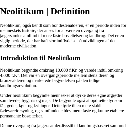
Neolitikum | Definition
Neolitikum, også kendt som bondestenalderen, er en periode inden for
menneskets historie, der anses for at være en overgang fra
jægersamlersamfund til mere faste bosættelser og landbrug. Det er en
vigtig periode, der har haft stor indflydelse på udviklingen af ​​den
moderne civilisation.
Introduktion til Neolitikum
Neolitikum begyndte omkring 10.000 f.Kr. og varede indtil omkring
4.000 f.Kr. Det var en overgangsperiode mellem stenalderen og
bronzealderen og markerede begyndelsen på den tidlige
landbrugsrevolution.
Under neolitikum begyndte mennesker at dyrke deres egne afgrøder
som hvede, byg, ris og majs. De begyndte også at opdrætte dyr som
får, geder, køer og kyllinger. Dette førte til en mere stabil
fødevareforsyning, og samfundene blev mere faste og kunne etablere
permanente bosættelser.
Denne overgang fra jæger-samler-livsstil til landbrugsbaseret samfund