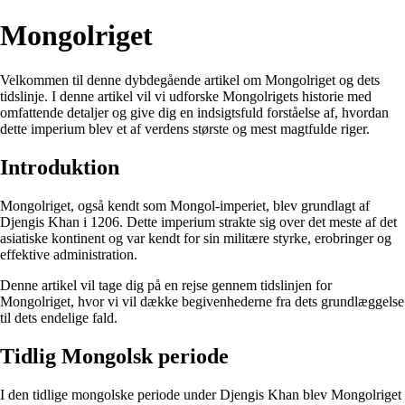
Mongolriget
Velkommen til denne dybdegående artikel om Mongolriget og dets
tidslinje. I denne artikel vil vi udforske Mongolrigets historie med
omfattende detaljer og give dig en indsigtsfuld forståelse af, hvordan
dette imperium blev et af verdens største og mest magtfulde riger.
Introduktion
Mongolriget, også kendt som Mongol-imperiet, blev grundlagt af
Djengis Khan i 1206. Dette imperium strakte sig over det meste af det
asiatiske kontinent og var kendt for sin militære styrke, erobringer og
effektive administration.
Denne artikel vil tage dig på en rejse gennem tidslinjen for
Mongolriget, hvor vi vil dække begivenhederne fra dets grundlæggelse
til dets endelige fald.
Tidlig Mongolsk periode
I den tidlige mongolske periode under Djengis Khan blev Mongolriget