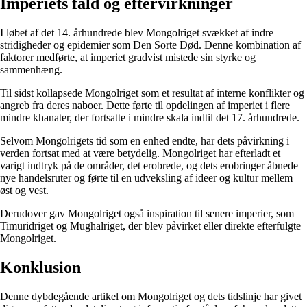
Imperiets fald og eftervirkninger
I løbet af det 14. århundrede blev Mongolriget svækket af indre
stridigheder og epidemier som Den Sorte Død. Denne kombination af
faktorer medførte, at imperiet gradvist mistede sin styrke og
sammenhæng.
Til sidst kollapsede Mongolriget som et resultat af interne konflikter og
angreb fra deres naboer. Dette førte til opdelingen af ​​imperiet i flere
mindre khanater, der fortsatte i mindre skala indtil det 17. århundrede.
Selvom Mongolrigets tid som en enhed endte, har dets påvirkning i
verden fortsat med at være betydelig. Mongolriget har efterladt et
varigt indtryk på de områder, det erobrede, og dets erobringer åbnede
nye handelsruter og førte til en udveksling af ideer og kultur mellem
øst og vest.
Derudover gav Mongolriget også inspiration til senere imperier, som
Timuridriget og Mughalriget, der blev påvirket eller direkte efterfulgte
Mongolriget.
Konklusion
Denne dybdegående artikel om Mongolriget og dets tidslinje har givet