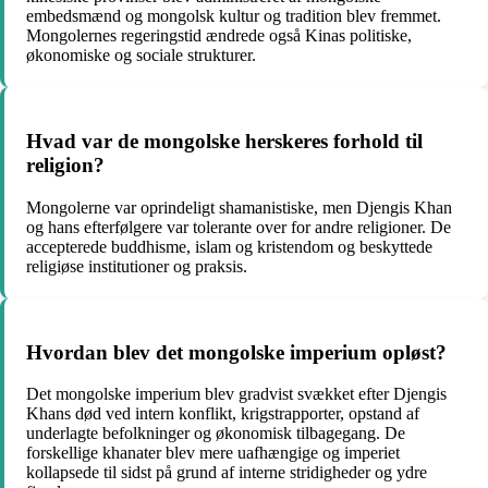
embedsmænd og mongolsk kultur og tradition blev fremmet.
Mongolernes regeringstid ændrede også Kinas politiske,
økonomiske og sociale strukturer.
Hvad var de mongolske herskeres forhold til
religion?
Mongolerne var oprindeligt shamanistiske, men Djengis Khan
og hans efterfølgere var tolerante over for andre religioner. De
accepterede buddhisme, islam og kristendom og beskyttede
religiøse institutioner og praksis.
Hvordan blev det mongolske imperium opløst?
Det mongolske imperium blev gradvist svækket efter Djengis
Khans død ved intern konflikt, krigstrapporter, opstand af
underlagte befolkninger og økonomisk tilbagegang. De
forskellige khanater blev mere uafhængige og imperiet
kollapsede til sidst på grund af interne stridigheder og ydre