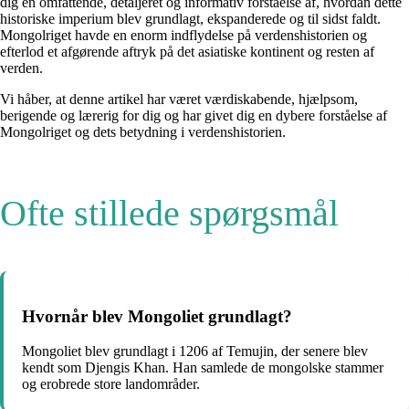
dig en omfattende, detaljeret og informativ forståelse af, hvordan dette
historiske imperium blev grundlagt, ekspanderede og til sidst faldt.
Mongolriget havde en enorm indflydelse på verdenshistorien og
efterlod et afgørende aftryk på det asiatiske kontinent og resten af
verden.
Vi håber, at denne artikel har været værdiskabende, hjælpsom,
berigende og lærerig for dig og har givet dig en dybere forståelse af
Mongolriget og dets betydning i verdenshistorien.
Ofte stillede spørgsmål
Hvornår blev Mongoliet grundlagt?
Mongoliet blev grundlagt i 1206 af Temujin, der senere blev
kendt som Djengis Khan. Han samlede de mongolske stammer
og erobrede store landområder.