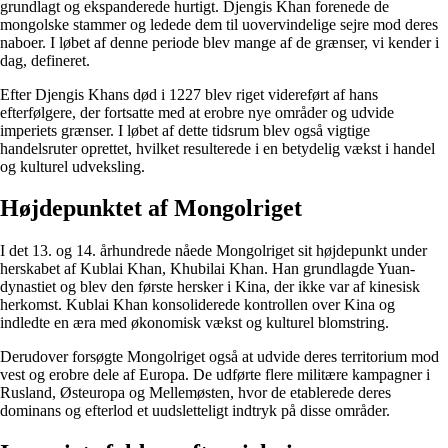
grundlagt og ekspanderede hurtigt. Djengis Khan forenede de
mongolske stammer og ledede dem til uovervindelige sejre mod deres
naboer. I løbet af denne periode blev mange af de grænser, vi kender i
dag, defineret.
Efter Djengis Khans død i 1227 blev riget videreført af hans
efterfølgere, der fortsatte med at erobre nye områder og udvide
imperiets grænser. I løbet af dette tidsrum blev også vigtige
handelsruter oprettet, hvilket resulterede i en betydelig vækst i handel
og kulturel udveksling.
Højdepunktet af Mongolriget
I det 13. og 14. århundrede nåede Mongolriget sit højdepunkt under
herskabet af Kublai Khan, Khubilai Khan. Han grundlagde Yuan-
dynastiet og blev den første hersker i Kina, der ikke var af kinesisk
herkomst. Kublai Khan konsoliderede kontrollen over Kina og
indledte en æra med økonomisk vækst og kulturel blomstring.
Derudover forsøgte Mongolriget også at udvide deres territorium mod
vest og erobre dele af Europa. De udførte flere militære kampagner i
Rusland, Østeuropa og Mellemøsten, hvor de etablerede deres
dominans og efterlod et uudsletteligt indtryk på disse områder.