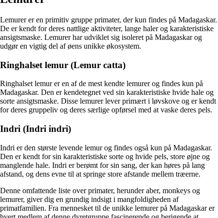
Lemurer er en primitiv gruppe primater, der kun findes på Madagaskar.
De er kendt for deres nattlige aktiviteter, lange haler og karakteristiske
ansigtsmaske. Lemurer har udviklet sig isoleret på Madagaskar og
udgør en vigtig del af øens unikke økosystem.
Ringhalset lemur (Lemur catta)
Ringhalset lemur er en af de mest kendte lemurer og findes kun på
Madagaskar. Den er kendetegnet ved sin karakteristiske hvide hale og
sorte ansigtsmaske. Disse lemurer lever primært i løvskove og er kendt
for deres gruppeliv og deres særlige opførsel med at vaske deres pels.
Indri (Indri indri)
Indri er den største levende lemur og findes også kun på Madagaskar.
Den er kendt for sin karakteristiske sorte og hvide pels, store øjne og
manglende hale. Indri er berømt for sin sang, der kan høres på lang
afstand, og dens evne til at springe store afstande mellem træerne.
Denne omfattende liste over primater, herunder aber, monkeys og
lemurer, giver dig en grundig indsigt i mangfoldigheden af
primatfamilien. Fra mennesket til de unikke lemurer på Madagaskar er
hvert medlem af denne dyretgruppe fascinerende og berigende at