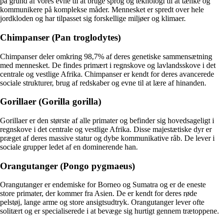
på grund af vores evne til at bruge sprog og teknologi til at tænke og
kommunikere på komplekse måder. Mennesket er spredt over hele
jordkloden og har tilpasset sig forskellige miljøer og klimaer.
Chimpanser (Pan troglodytes)
Chimpanser deler omkring 98,7% af deres genetiske sammensætning
med mennesket. De findes primært i regnskove og lavlandsskove i det
centrale og vestlige Afrika. Chimpanser er kendt for deres avancerede
sociale strukturer, brug af redskaber og evne til at lære af hinanden.
Gorillaer (Gorilla gorilla)
Gorillaer er den største af alle primater og befinder sig hovedsageligt i
regnskove i det centrale og vestlige Afrika. Disse majestætiske dyr er
præget af deres massive statur og dybe kommunikative råb. De lever i
sociale grupper ledet af en dominerende han.
Orangutanger (Pongo pygmaeus)
Orangutanger er endemiske for Borneo og Sumatra og er de eneste
store primater, der kommer fra Asien. De er kendt for deres røde
pelstøj, lange arme og store ansigtsudtryk. Orangutanger lever ofte
solitært og er specialiserede i at bevæge sig hurtigt gennem trætoppene.