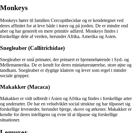
Monkeys
Monkeys hører til familien Cercopithecidae og er kendetegnet ved
deres affinitet for at leve både i træer og på jorden. De er mindre end
aber og har generelt en mere primitiv adfærd. Monkeys findes i
forskellige dele af verden, herunder Afrika, Amerika og Asien.
Snegleaber (Callitrichidae)
Snegleaber er små primater, der primært er hjemmehørende i Syd- og
Mellemamerika. De er kendt for deres miniaturestørrelse, store øjne og
tandkam. Snegleaber er dygtige klatrere og lever som regel i mindre
sociale grupper.
Makakker (Macaca)
Makakker er vidt udbredt i Asien og Afrika og findes i forskellige arter
og underarter. De har en veludviklet social struktur og har tilpasset sig
forskellige levesteder, herunder bjerge, skove og ørkener. Makakker er
kendte for deres intelligens og evne til at tilpasse sig forskellige
situationer.
Lemurer