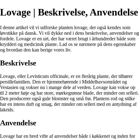
Lovage | Beskrivelse, Anvendelse
I denne artikel vil vi udforske planten lovage, der også kendes som
løvstikke på dansk. Vi vil dykke ned i dens beskrivelse, anvendelser og
fordele. Lovage er en urt, der har været brugt i århundreder både som
krydderi og medicinsk plante. Lad os se nærmere på dens egenskaber
og hvordan den kan berige vores liv.
Beskrivelse
Lovage, eller Levisticum officinale, er en flerårig plante, der tilhører
persillefamilien. Den er hjemmehørende i Middelhavsområdet og
Vestasien og vokser nu i mange dele af verden. Lovage kan vokse op
til 2 meter høje og har store, mørkegrønne blade, der minder om selleri.
Den producerer også gule blomster og små frø. Plantens rod og stilke
har en intens duft og smag, der minder om selleri med en antydning af
lakrids.
Anvendelse
Lovage har en bred vifte af anvendelser både i køkkenet og inden for