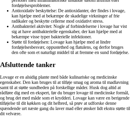
personer med inflammatoriske tilstande såsom arthritis eller
fordøjelsesproblemer.
Antioxidativ beskyttelse: De antioxidanter, der findes i lovage,
kan hjælpe med at bekæmpe de skadelige virkninger af frie
radikaler og beskytte cellerne mod oxidativt stress.
Antibakteriel aktivitet: Nogle af forbindelserne i lovage har vist
sig at have antibakterielle egenskaber, der kan hjælpe med at
bekæmpe visse typer bakterielle infektioner.
Støtte til fordøjelsen: Lovage kan hjælpe med at lindre
fordøjelsesbesvær, oppustethed og flatulens, og derfor bruges
den ofte som et naturligt middel til at fremme en sund fordøjelse.
Afsluttende tanker
Lovage er en alsidig plante med både kulinariske og medicinske
egenskaber. Den kan bruges til at tilføje smag og aroma til madlavning
samt til at støtte sundheden på forskellige måder. Husk dog altid at
rådføre dig med en ekspert, før du bruger lovage til medicinske formål,
og brug det med måde som et krydderi. Lovage kan være en berigende
tilføjelse til dit køkken og dit helbred, så prøv at udforske denne
spændende urt næste gang du laver mad eller ønsker lidt ekstra støtte til
dit velvære.