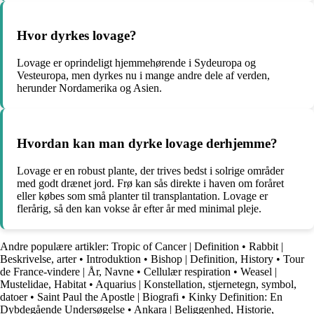
Hvor dyrkes lovage?
Lovage er oprindeligt hjemmehørende i Sydeuropa og
Vesteuropa, men dyrkes nu i mange andre dele af verden,
herunder Nordamerika og Asien.
Hvordan kan man dyrke lovage derhjemme?
Lovage er en robust plante, der trives bedst i solrige områder
med godt drænet jord. Frø kan sås direkte i haven om foråret
eller købes som små planter til transplantation. Lovage er
flerårig, så den kan vokse år efter år med minimal pleje.
Andre populære artikler:
Tropic of Cancer | Definition
•
Rabbit |
Beskrivelse, arter
•
Introduktion
•
Bishop | Definition, History
•
Tour
de France-vindere | År, Navne
•
Cellulær respiration
•
Weasel |
Mustelidae, Habitat
•
Aquarius | Konstellation, stjernetegn, symbol,
datoer
•
Saint Paul the Apostle | Biografi
•
Kinky Definition: En
Dybdegående Undersøgelse
•
Ankara | Beliggenhed, Historie,