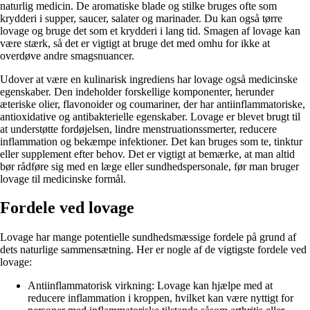
naturlig medicin. De aromatiske blade og stilke bruges ofte som
krydderi i supper, saucer, salater og marinader. Du kan også tørre
lovage og bruge det som et krydderi i lang tid. Smagen af lovage kan
være stærk, så det er vigtigt at bruge det med omhu for ikke at
overdøve andre smagsnuancer.
Udover at være en kulinarisk ingrediens har lovage også medicinske
egenskaber. Den indeholder forskellige komponenter, herunder
æteriske olier, flavonoider og coumariner, der har antiinflammatoriske,
antioxidative og antibakterielle egenskaber. Lovage er blevet brugt til
at understøtte fordøjelsen, lindre menstruationssmerter, reducere
inflammation og bekæmpe infektioner. Det kan bruges som te, tinktur
eller supplement efter behov. Det er vigtigt at bemærke, at man altid
bør rådføre sig med en læge eller sundhedspersonale, før man bruger
lovage til medicinske formål.
Fordele ved lovage
Lovage har mange potentielle sundhedsmæssige fordele på grund af
dets naturlige sammensætning. Her er nogle af de vigtigste fordele ved
lovage:
Antiinflammatorisk virkning: Lovage kan hjælpe med at
reducere inflammation i kroppen, hvilket kan være nyttigt for