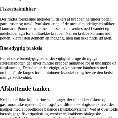
Fiskeriteknikker
Der findes forskellige metoder til fiskeri af krabber, herunder potter,
garn, ruser og trawl. Potfiskeri er en af ​​de mest almindelige teknikker i
Danmark. Potter er store metalkasser, som sænkes ned i vandet og
indeholder agn for at tiltrække krabber. Når en krabbe kommer ind i
potten, klatrer den gennem en indgang, men kan ikke finde ud igen.
Bæredygtig praksis
For at sikre bæredygtighed er det vigtigt at bruge de rigtige
størrelsespotter, der giver mindre krabber mulighed for at undslippe og
forplante sig. Desuden er det vigtigt, at krabberne håndteres med
omhu, når de fanges for at minimere kvæstelser og bevare den bedst
mulige kødkvalitet.
Afsluttende tanker
Krabber er ikke kun marine skabninger, der tiltrækker fiskere og
gastronomiske nydere. De er også værdifulde økologiske aktiver, der
hjælper med at opretholde balance i kystøkosystemer. Ved at overholde
bæredygtige fiskeripraksis og værdsætte krabbens biologiske