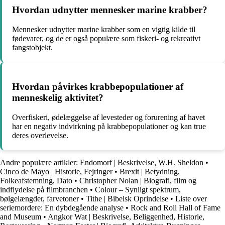
Hvordan udnytter mennesker marine krabber?
Mennesker udnytter marine krabber som en vigtig kilde til
fødevarer, og de er også populære som fiskeri- og rekreativt
fangstobjekt.
Hvordan påvirkes krabbepopulationer af
menneskelig aktivitet?
Overfiskeri, ødelæggelse af levesteder og forurening af havet
har en negativ indvirkning på krabbepopulationer og kan true
deres overlevelse.
Andre populære artikler:
Endomorf | Beskrivelse, W.H. Sheldon
•
Cinco de Mayo | Historie, Fejringer
•
Brexit | Betydning,
Folkeafstemning, Dato
•
Christopher Nolan | Biografi, film og
indflydelse på filmbranchen
•
Colour – Synligt spektrum,
bølgelængder, farvetoner
•
Tithe | Bibelsk Oprindelse
•
Liste over
seriemordere: En dybdegående analyse
•
Rock and Roll Hall of Fame
and Museum
•
Angkor Wat | Beskrivelse, Beliggenhed, Historie,