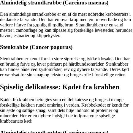
Almindelig strandkrabbe (Carcinus maenas)
Den almindelige strandkrabbe er en af ​​de mest udbredte krabbearters i
de danske farvande. Den har en oval krop med en ru overflade og kan
variere i farve fra grønlig til rødlig brun. Strandkrabben er en sand
mester i camouflage og kan tilpasse sig forskellige levesteder, herunder
havne, estuarier og klippekyster.
Stenkrabbe (Cancer pagurus)
Stenkrabben er kendt for sin store størrelse og tykke klosaks. Den har
en brunlig farve og lever primært på hårdbundsområder. Stenkrabber
kan findes både ved kystområder, rev og dybere farvande. Deres kød
er værdsat for sin smag og tekstur og bruges ofte i forskellige retter.
Spiselig delikatesse: Kødet fra krabben
Kødet fra krabben betragtes som en delikatesse og bruges i mange
forskellige køkken rundt omkring i verden. Krabbekødet er kendt for
sin søde og saftige smag, samt dets høje indhold af proteiner og
mineraler. Her er en dybere indsigt i de to førnævnte spiselige
krabbearters kød:
Almindelig strandkrabbe (Carcinus maenas)