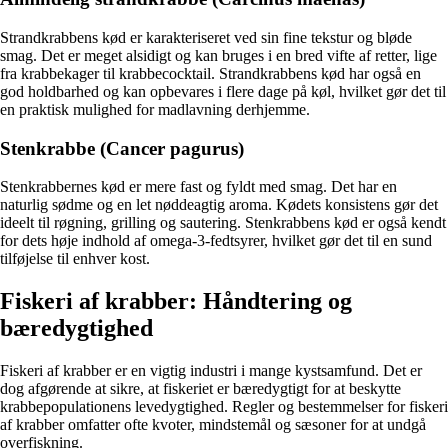
Strandkrabbens kød er karakteriseret ved sin fine tekstur og bløde
smag. Det er meget alsidigt og kan bruges i en bred vifte af retter, lige
fra krabbekager til krabbecocktail. Strandkrabbens kød har også en
god holdbarhed og kan opbevares i flere dage på køl, hvilket gør det til
en praktisk mulighed for madlavning derhjemme.
Stenkrabbe (Cancer pagurus)
Stenkrabbernes kød er mere fast og fyldt med smag. Det har en
naturlig sødme og en let nøddeagtig aroma. Kødets konsistens gør det
ideelt til røgning, grilling og sautering. Stenkrabbens kød er også kendt
for dets høje indhold af omega-3-fedtsyrer, hvilket gør det til en sund
tilføjelse til enhver kost.
Fiskeri af krabber: Håndtering og
bæredygtighed
Fiskeri af krabber er en vigtig industri i mange kystsamfund. Det er
dog afgørende at sikre, at fiskeriet er bæredygtigt for at beskytte
krabbepopulationens levedygtighed. Regler og bestemmelser for fiskeri
af krabber omfatter ofte kvoter, mindstemål og sæsoner for at undgå
overfiskning.