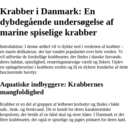
Krabber i Danmark: En
dybdegående undersøgelse af
marine spiselige krabber
Introduktion: I denne artikel vil vi dykke ned i verdenen af krabber –
en marin delikatesse, der har vundet popularitet over hele verden. Vi
vil udforske de forskellige krabbearter, der findes i danske farvande,
deres habitat, spiselighed, ernæringsmæssige værdi og fiskeri. Oplev
en opdagelsesrejse i krabbens verden og få en dybere forståelse af dette
fascinerende havdyr.
Aquatiske indbyggere: Krabbernes
mangfoldighed
Krabber er en del af gruppen af ​​ledbenet krebsdyr og findes i både
salt-, brak- og ferskvand. De er kendt for deres karakteristiske
kropsform, der består af en hård skal og store kløer. I Danmark er der
flere krabbearter, der også er spiselige og jagtes primært for deres kød.