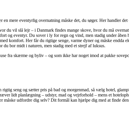
er en mere eventyrlig overnatning måske det, du søger. Her handler det 
or du vil slå lejr – i Danmark findes mange skove, hvor du må overnat
rt og eventyr. Du sover i ly for regn og vind, men stadig under åben
 komfort. Her får du rigtige senge, varme dyner og måske endda elekt
r du bor midt i naturen, men stadig med et strejf af luksus.
en pause fra skærme og byliv – og som ikke har noget imod at pakke sove
n rigtig seng og sætter pris på bad og morgenmad, så vælg hotel, glampin
 kræver lidt planlægning – udstyr, mad og vejrforhold – mens et hotelop
ler måske udfordre dig selv? Dit formål kan hjælpe dig med at finde de