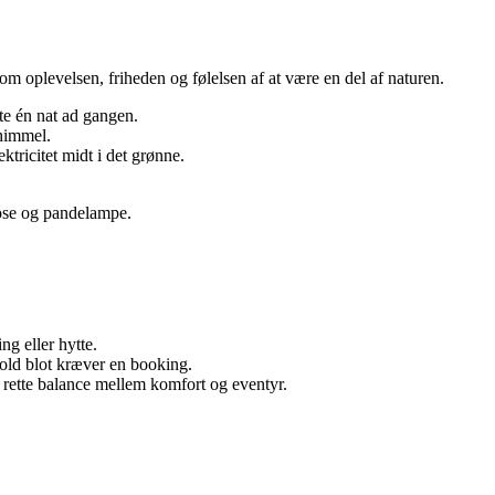
om oplevelsen, friheden og følelsen af at være en del af naturen.
te én nat ad gangen.
 himmel.
ricitet midt i det grønne.
pose og pandelampe.
g eller hytte.
hold blot kræver en booking.
n rette balance mellem komfort og eventyr.