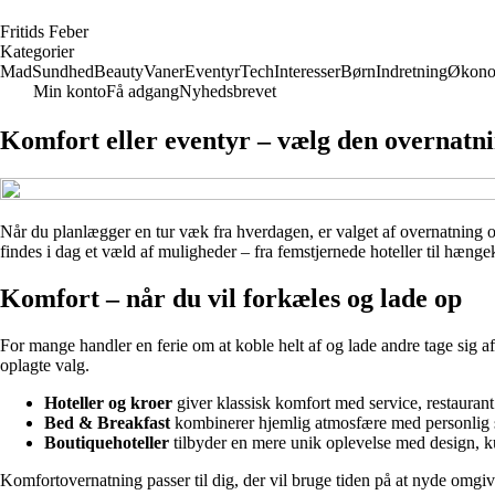
F
ritids
F
eber
Kategorier
Mad
Sundhed
Beauty
Vaner
Eventyr
Tech
Interesser
Børn
Indretning
Økono
Min konto
Få adgang
Nyhedsbrevet
Komfort eller eventyr – vælg den overnatnin
Når du planlægger en tur væk fra hverdagen, er valget af overnatning oft
findes i dag et væld af muligheder – fra femstjernede hoteller til hænge
Komfort – når du vil forkæles og lade op
For mange handler en ferie om at koble helt af og lade andre tage sig 
oplagte valg.
Hoteller og kroer
giver klassisk komfort med service, restaurant 
Bed & Breakfast
kombinerer hjemlig atmosfære med personlig se
Boutiquehoteller
tilbyder en mere unik oplevelse med design, kun
Komfortovernatning passer til dig, der vil bruge tiden på at nyde omgive