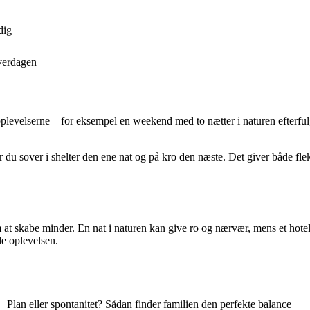
dig
hverdagen
evelserne – for eksempel en weekend med to nætter i naturen efterfulgt
r du sover i shelter den ene nat og på kro den næste. Det giver både fleksib
 at skabe minder. En nat i naturen kan give ro og nærvær, mens et hotelo
yde oplevelsen.
Plan eller spontanitet? Sådan finder familien den perfekte balance