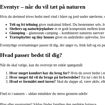
Eventyr – når du vil tæt på naturen
Hvis du derimod trives bedst med vind i håret og jord under støvlerne, 
Telt og fri teltning
giver maksimal frihed. Du bestemmer selv, hv
Shelters og naturlejrpladser
er et godt kompromis mellem komfo
Glamping
– glamourøs camping – kombinerer naturens nærvær med
Trætophytter og tiny houses
giver en anderledes oplevelse, hvo
Eventyrlige overnatninger passer til dig, der søger ro, frisk luft og 
Hvad passer bedst til dig?
Når du skal vælge, kan du overveje tre enkle spørgsmål:
Hvor meget komfort har du brug for?
Hvis du sover bedst i e
Hvor meget tid vil du bruge på forberedelse?
En tur i det fri
Hvad er formålet med turen?
Skal du slappe af, være aktiv, el
Find ro i naturen – sådan mindsker du stress gennem udeliv
Plan eller spontanitet? Sådan finder familien den perfekte balance