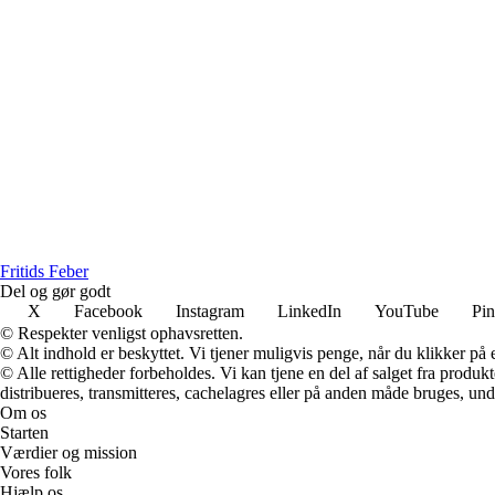
F
ritids
F
eber
Del og gør godt
X
Facebook
Instagram
LinkedIn
YouTube
Pin
© Respekter venligst ophavsretten.
© Alt indhold er beskyttet. Vi tjener muligvis penge, når du klikker på e
© Alle rettigheder forbeholdes. Vi kan tjene en del af salget fra produk
distribueres, transmitteres, cachelagres eller på anden måde bruges, und
Om os
Starten
Værdier og mission
Vores folk
Hjælp os