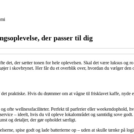
mi
gsoplevelse, der passer til dig
e det, der sætter tonen for hele oplevelsen. Skal det være luksus og ro 
køjer i skovbrynet. Her får du et overblik over, hvordan du vælger den o
af det praktiske. Hvis du drømmer om at vågne til frisklavet kaffe, nyd
og ofte wellnessfaciliteter. Perfekt til parferier eller weekendophold, h
rvice – ideelt, hvis du vil opleve lokalområdet og samtidig sove godt.
st og detaljer, der gør opholdet særligt.
lserne, spise godt og lade batterierne op – uden at skulle tænke på logi