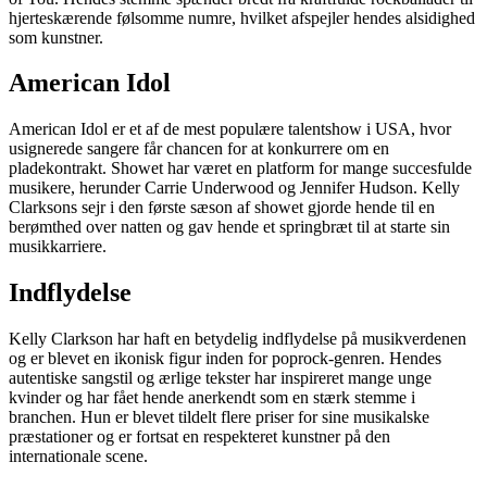
hjerteskærende følsomme numre, hvilket afspejler hendes alsidighed
som kunstner.
American Idol
American Idol er et af de mest populære talentshow i USA, hvor
usignerede sangere får chancen for at konkurrere om en
pladekontrakt. Showet har været en platform for mange succesfulde
musikere, herunder Carrie Underwood og Jennifer Hudson. Kelly
Clarksons sejr i den første sæson af showet gjorde hende til en
berømthed over natten og gav hende et springbræt til at starte sin
musikkarriere.
Indflydelse
Kelly Clarkson har haft en betydelig indflydelse på musikverdenen
og er blevet en ikonisk figur inden for poprock-genren. Hendes
autentiske sangstil og ærlige tekster har inspireret mange unge
kvinder og har fået hende anerkendt som en stærk stemme i
branchen. Hun er blevet tildelt flere priser for sine musikalske
præstationer og er fortsat en respekteret kunstner på den
internationale scene.