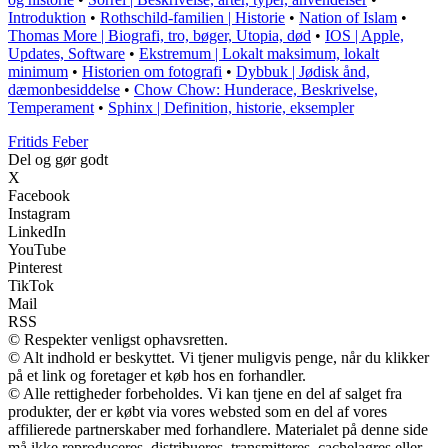
Introduktion
•
Rothschild-familien | Historie
•
Nation of Islam
•
Thomas More | Biografi, tro, bøger, Utopia, død
•
IOS | Apple,
Updates, Software
•
Ekstremum | Lokalt maksimum, lokalt
minimum
•
Historien om fotografi
•
Dybbuk | Jødisk ånd,
dæmonbesiddelse
•
Chow Chow: Hunderace, Beskrivelse,
Temperament
•
Sphinx | Definition, historie, eksempler
F
ritids
F
eber
Del og gør godt
X
Facebook
Instagram
LinkedIn
YouTube
Pinterest
TikTok
Mail
RSS
© Respekter venligst ophavsretten.
© Alt indhold er beskyttet. Vi tjener muligvis penge, når du klikker
på et link og foretager et køb hos en forhandler.
© Alle rettigheder forbeholdes. Vi kan tjene en del af salget fra
produkter, der er købt via vores websted som en del af vores
affilierede partnerskaber med forhandlere. Materialet på denne side
må ikke reproduceres, distribueres, transmitteres, cachelagres eller