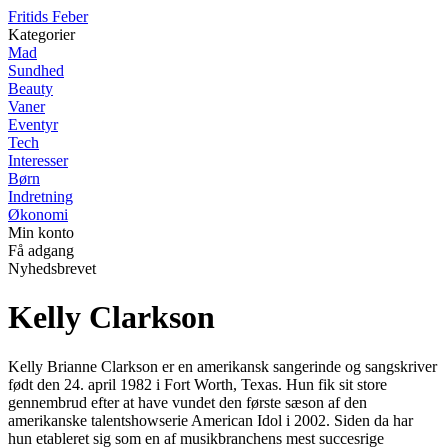
F
ritids
F
eber
Kategorier
Mad
Sundhed
Beauty
Vaner
Eventyr
Tech
Interesser
Børn
Indretning
Økonomi
Min konto
Få adgang
Nyhedsbrevet
Kelly Clarkson
Kelly Brianne Clarkson er en amerikansk sangerinde og sangskriver
født den 24. april 1982 i Fort Worth, Texas. Hun fik sit store
gennembrud efter at have vundet den første sæson af den
amerikanske talentshowserie American Idol i 2002. Siden da har
hun etableret sig som en af musikbranchens mest succesrige