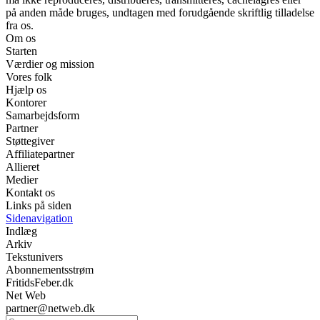
på anden måde bruges, undtagen med forudgående skriftlig tilladelse
fra os.
Om os
Starten
Værdier og mission
Vores folk
Hjælp os
Kontorer
Samarbejdsform
Partner
Støttegiver
Affiliatepartner
Allieret
Medier
Kontakt os
Links på siden
Sidenavigation
Indlæg
Arkiv
Tekstunivers
Abonnementsstrøm
FritidsFeber.dk
Net Web
partner@netweb.dk