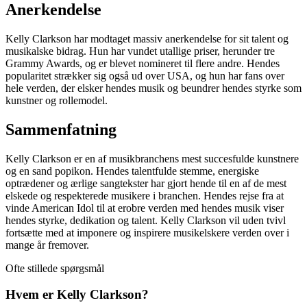
Anerkendelse
Kelly Clarkson har modtaget massiv anerkendelse for sit talent og
musikalske bidrag. Hun har vundet utallige priser, herunder tre
Grammy Awards, og er blevet nomineret til flere andre. Hendes
popularitet strækker sig også ud over USA, og hun har fans over
hele verden, der elsker hendes musik og beundrer hendes styrke som
kunstner og rollemodel.
Sammenfatning
Kelly Clarkson er en af musikbranchens mest succesfulde kunstnere
og en sand popikon. Hendes talentfulde stemme, energiske
optrædener og ærlige sangtekster har gjort hende til en af de mest
elskede og respekterede musikere i branchen. Hendes rejse fra at
vinde American Idol til at erobre verden med hendes musik viser
hendes styrke, dedikation og talent. Kelly Clarkson vil uden tvivl
fortsætte med at imponere og inspirere musikelskere verden over i
mange år fremover.
Ofte stillede spørgsmål
Hvem er Kelly Clarkson?