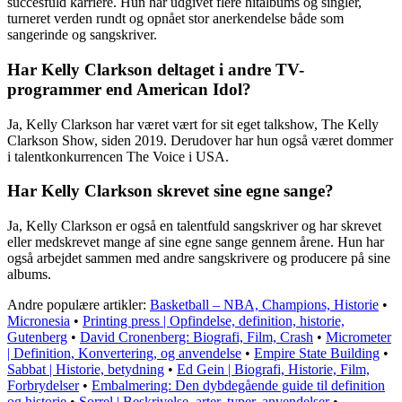
succesfuld karriere. Hun har udgivet flere hitalbums og singler,
turneret verden rundt og opnået stor anerkendelse både som
sangerinde og sangskriver.
Har Kelly Clarkson deltaget i andre TV-
programmer end American Idol?
Ja, Kelly Clarkson har været vært for sit eget talkshow, The Kelly
Clarkson Show, siden 2019. Derudover har hun også været dommer
i talentkonkurrencen The Voice i USA.
Har Kelly Clarkson skrevet sine egne sange?
Ja, Kelly Clarkson er også en talentfuld sangskriver og har skrevet
eller medskrevet mange af sine egne sange gennem årene. Hun har
også arbejdet sammen med andre sangskrivere og producere på sine
albums.
Andre populære artikler:
Basketball – NBA, Champions, Historie
•
Micronesia
•
Printing press | Opfindelse, definition, historie,
Gutenberg
•
David Cronenberg: Biografi, Film, Crash
•
Micrometer
| Definition, Konvertering, og anvendelse
•
Empire State Building
•
Sabbat | Historie, betydning
•
Ed Gein | Biografi, Historie, Film,
Forbrydelser
•
Embalmering: Den dybdegående guide til definition
og historie
•
Sorrel | Beskrivelse, arter, typer, anvendelser
•