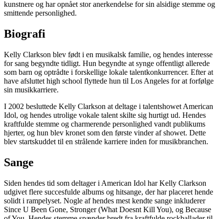
kunstnere og har opnået stor anerkendelse for sin alsidige stemme og
smittende personlighed.
Biografi
Kelly Clarkson blev født i en musikalsk familie, og hendes interesse
for sang begyndte tidligt. Hun begyndte at synge offentligt allerede
som barn og optrådte i forskellige lokale talentkonkurrencer. Efter at
have afsluttet high school flyttede hun til Los Angeles for at forfølge
sin musikkarriere.
I 2002 besluttede Kelly Clarkson at deltage i talentshowet American
Idol, og hendes utrolige vokale talent skilte sig hurtigt ud. Hendes
kraftfulde stemme og charmerende personlighed vandt publikums
hjerter, og hun blev kronet som den første vinder af showet. Dette
blev startskuddet til en strålende karriere inden for musikbranchen.
Sange
Siden hendes tid som deltager i American Idol har Kelly Clarkson
udgivet flere succesfulde albums og hitsange, der har placeret hende
solidt i rampelyset. Nogle af hendes mest kendte sange inkluderer
Since U Been Gone, Stronger (What Doesnt Kill You), og Because
of You. Hendes stemme spænder bredt fra kraftfulde rockballader til