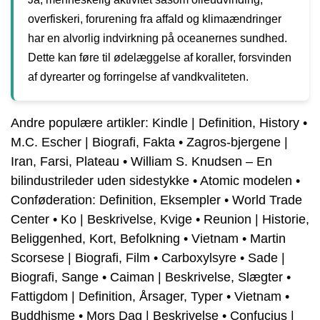
overfiskeri, forurening fra affald og klimaændringer
har en alvorlig indvirkning på oceanernes sundhed.
Dette kan føre til ødelæggelse af koraller, forsvinden
af dyrearter og forringelse af vandkvaliteten.
Andre populære artikler:
Kindle | Definition, History
•
M.C. Escher | Biografi, Fakta
•
Zagros-bjergene |
Iran, Farsi, Plateau
•
William S. Knudsen – En
bilindustrileder uden sidestykke
•
Atomic modelen
•
Conføderation: Definition, Eksempler
•
World Trade
Center
•
Ko | Beskrivelse, Kvige
•
Reunion | Historie,
Beliggenhed, Kort, Befolkning
•
Vietnam
•
Martin
Scorsese | Biografi, Film
•
Carboxylsyre
•
Sade |
Biografi, Sange
•
Caiman | Beskrivelse, Slægter
•
Fattigdom | Definition, Årsager, Typer
•
Vietnam
•
Buddhisme
•
Mors Dag | Beskrivelse
•
Confucius |