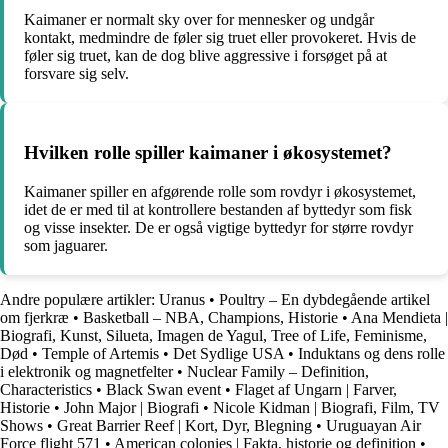
Kaimaner er normalt sky over for mennesker og undgår
kontakt, medmindre de føler sig truet eller provokeret. Hvis de
føler sig truet, kan de dog blive aggressive i forsøget på at
forsvare sig selv.
Hvilken rolle spiller kaimaner i økosystemet?
Kaimaner spiller en afgørende rolle som rovdyr i økosystemet,
idet de er med til at kontrollere bestanden af byttedyr som fisk
og visse insekter. De er også vigtige byttedyr for større rovdyr
som jaguarer.
Andre populære artikler:
Uranus
•
Poultry – En dybdegående artikel
om fjerkræ
•
Basketball – NBA, Champions, Historie
•
Ana Mendieta |
Biografi, Kunst, Silueta, Imagen de Yagul, Tree of Life, Feminisme,
Død
•
Temple of Artemis
•
Det Sydlige USA
•
Induktans og dens rolle
i elektronik og magnetfelter
•
Nuclear Family – Definition,
Characteristics
•
Black Swan event
•
Flaget af Ungarn | Farver,
Historie
•
John Major | Biografi
•
Nicole Kidman | Biografi, Film, TV
Shows
•
Great Barrier Reef | Kort, Dyr, Blegning
•
Uruguayan Air
Force flight 571
•
American colonies | Fakta, historie og definition
•