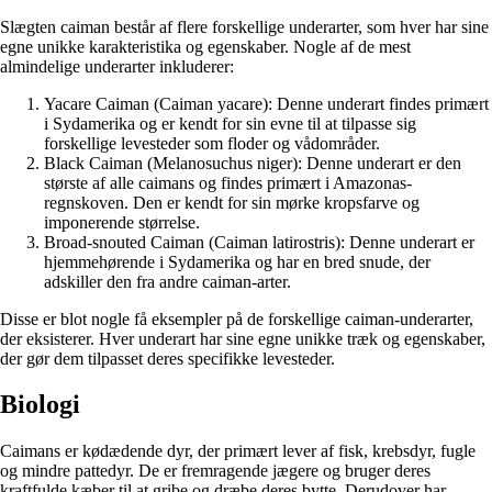
Slægten caiman består af flere forskellige underarter, som hver har sine
egne unikke karakteristika og egenskaber. Nogle af de mest
almindelige underarter inkluderer:
Yacare Caiman (Caiman yacare): Denne underart findes primært
i Sydamerika og er kendt for sin evne til at tilpasse sig
forskellige levesteder som floder og vådområder.
Black Caiman (Melanosuchus niger): Denne underart er den
største af alle caimans og findes primært i Amazonas-
regnskoven. Den er kendt for sin mørke kropsfarve og
imponerende størrelse.
Broad-snouted Caiman (Caiman latirostris): Denne underart er
hjemmehørende i Sydamerika og har en bred snude, der
adskiller den fra andre caiman-arter.
Disse er blot nogle få eksempler på de forskellige caiman-underarter,
der eksisterer. Hver underart har sine egne unikke træk og egenskaber,
der gør dem tilpasset deres specifikke levesteder.
Biologi
Caimans er kødædende dyr, der primært lever af fisk, krebsdyr, fugle
og mindre pattedyr. De er fremragende jægere og bruger deres
kraftfulde kæber til at gribe og dræbe deres bytte. Derudover har