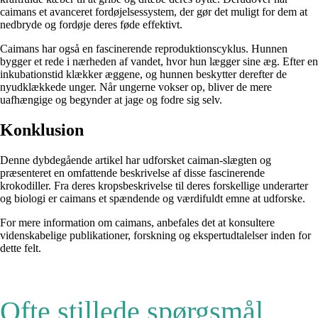
caimans et avanceret fordøjelsessystem, der gør det muligt for dem at
nedbryde og fordøje deres føde effektivt.
Caimans har også en fascinerende reproduktionscyklus. Hunnen
bygger et rede i nærheden af vandet, hvor hun lægger sine æg. Efter en
inkubationstid klækker æggene, og hunnen beskytter derefter de
nyudklækkede unger. Når ungerne vokser op, bliver de mere
uafhængige og begynder at jage og fodre sig selv.
Konklusion
Denne dybdegående artikel har udforsket caiman-slægten og
præsenteret en omfattende beskrivelse af disse fascinerende
krokodiller. Fra deres kropsbeskrivelse til deres forskellige underarter
og biologi er caimans et spændende og værdifuldt emne at udforske.
For mere information om caimans, anbefales det at konsultere
videnskabelige publikationer, forskning og ekspertudtalelser inden for
dette felt.
Ofte stillede spørgsmål