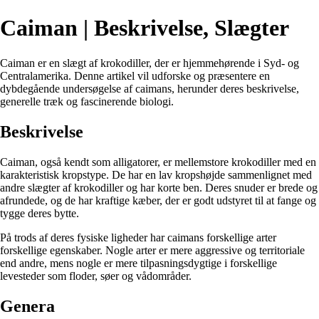
Caiman | Beskrivelse, Slægter
Caiman er en slægt af krokodiller, der er hjemmehørende i Syd- og
Centralamerika. Denne artikel vil udforske og præsentere en
dybdegående undersøgelse af caimans, herunder deres beskrivelse,
generelle træk og fascinerende biologi.
Beskrivelse
Caiman, også kendt som alligatorer, er mellemstore krokodiller med en
karakteristisk kropstype. De har en lav kropshøjde sammenlignet med
andre slægter af krokodiller og har korte ben. Deres snuder er brede og
afrundede, og de har kraftige kæber, der er godt udstyret til at fange og
tygge deres bytte.
På trods af deres fysiske ligheder har caimans forskellige arter
forskellige egenskaber. Nogle arter er mere aggressive og territoriale
end andre, mens nogle er mere tilpasningsdygtige i forskellige
levesteder som floder, søer og vådområder.
Genera