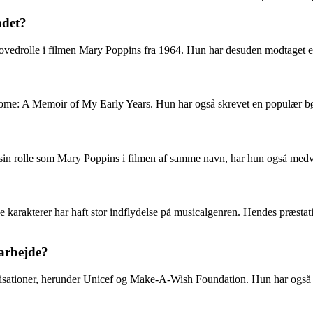
ndet?
vedrolle i filmen Mary Poppins fra 1964. Hun har desuden modtaget en
i Home: A Memoir of My Early Years. Hun har også skrevet en populær bø
sin rolle som Mary Poppins i filmen af samme navn, har hun også medvi
be karakterer har haft stor indflydelse på musicalgenren. Hendes præst
arbejde?
ganisationer, herunder Unicef og Make-A-Wish Foundation. Hun har også