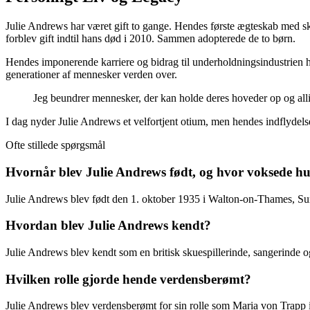
Julie Andrews har været gift to gange. Hendes første ægteskab med sk
forblev gift indtil hans død i 2010. Sammen adopterede de to børn.
Hendes imponerende karriere og bidrag til underholdningsindustrien har
generationer af mennesker verden over.
Jeg beundrer mennesker, der kan holde deres hoveder op og allig
I dag nyder Julie Andrews et velfortjent otium, men hendes indflydels
Ofte stillede spørgsmål
Hvornår blev Julie Andrews født, og hvor voksede h
Julie Andrews blev født den 1. oktober 1935 i Walton-on-Thames, Su
Hvordan blev Julie Andrews kendt?
Julie Andrews blev kendt som en britisk skuespillerinde, sangerinde 
Hvilken rolle gjorde hende verdensberømt?
Julie Andrews blev verdensberømt for sin rolle som Maria von Trapp 