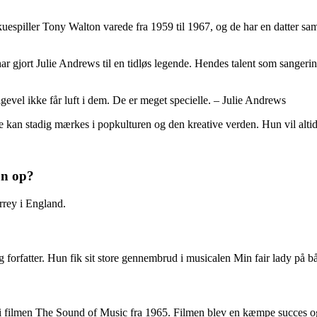
uespiller Tony Walton varede fra 1959 til 1967, og de har en datter s
 gjort Julie Andrews til en tidløs legende. Hendes talent som sangerinde
evel ikke får luft i dem. De er meget specielle. – Julie Andrews
e kan stadig mærkes i popkulturen og den kreative verden. Hun vil alti
un op?
rrey i England.
og forfatter. Hun fik sit store gennembrud i musicalen Min fair lady p
i filmen The Sound of Music fra 1965. Filmen blev en kæmpe succes og 