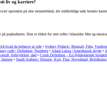
it liv og karriere?
svær operation på sine stemmebånd, der midlertidigt satte hendes karriere
 på popkulturen. Hun er elsket for sine roller i klassiske film og musica
 Alt hvad du behøver at vide
•
Sydney Pollack | Biografi, Film, Vurderi
nary code | Definition, Numbers
•
Adam Lanza | Amerikansk skytte
•
J
grafi, forbrydelser, død
•
Crush Definition – En dybdegående forståels
 historie
•
Saudi Arabien | Historie, Kort, Flag, Hovedstad, Befolkning