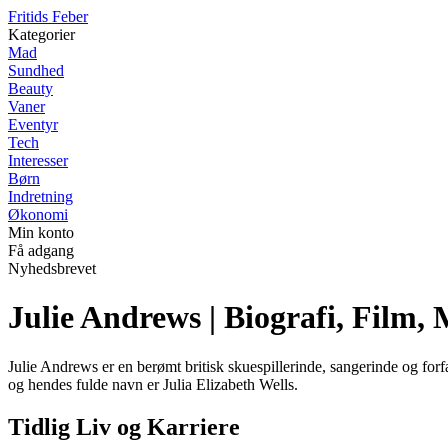
F
ritids
F
eber
Kategorier
Mad
Sundhed
Beauty
Vaner
Eventyr
Tech
Interesser
Børn
Indretning
Økonomi
Min konto
Få adgang
Nyhedsbrevet
Julie Andrews | Biografi, Film,
Julie Andrews er en berømt britisk skuespillerinde, sangerinde og for
og hendes fulde navn er Julia Elizabeth Wells.
Tidlig Liv og Karriere