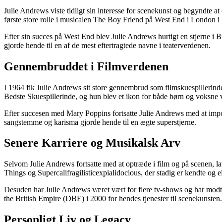
Julie Andrews viste tidligt sin interesse for scenekunst og begyndte a
første store rolle i musicalen The Boy Friend på West End i London 
Efter sin succes på West End blev Julie Andrews hurtigt en stjerne i
gjorde hende til en af de mest eftertragtede navne i teaterverdenen.
Gennembruddet i Filmverdenen
I 1964 fik Julie Andrews sit store gennembrud som filmskuespilleri
Bedste Skuespillerinde, og hun blev et ikon for både børn og voksne 
Efter succesen med Mary Poppins fortsatte Julie Andrews med at impo
sangstemme og karisma gjorde hende til en ægte superstjerne.
Senere Karriere og Musikalsk Arv
Selvom Julie Andrews fortsatte med at optræde i film og på scenen, 
Things og Supercalifragilisticexpialidocious, der stadig er kendte og e
Desuden har Julie Andrews været vært for flere tv-shows og har modta
the British Empire (DBE) i 2000 for hendes tjenester til scenekunsten.
Personligt Liv og Legacy