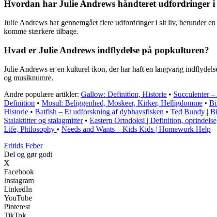
Hvordan har Julie Andrews håndteret udfordringer i s
Julie Andrews har gennemgået flere udfordringer i sit liv, herunder en 
komme stærkere tilbage.
Hvad er Julie Andrews indflydelse på popkulturen?
Julie Andrews er en kulturel ikon, der har haft en langvarig indflydelse
og musiknumre.
Andre populære artikler:
Gallow: Definition, Historie
•
Succulenter –
Definition
•
Mosul: Beliggenhed, Moskeer, Kirker, Helligdomme
•
Bi
Historie
•
Batfish – Et udforskning af dybhavsfisken
•
Ted Bundy | Bio
Stalaktitter og stalagmitter
•
Eastern Ortodoksi | Definition, oprindelse,
Life, Philosophy
•
Needs and Wants – Kids Kids | Homework Help
F
ritids
F
eber
Del og gør godt
X
Facebook
Instagram
LinkedIn
YouTube
Pinterest
TikTok