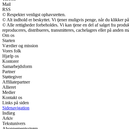
Mail
RSS
© Respekter venligst ophavsretten.
© Alt indhold er beskyttet. Vi tjener muligvis penge, når du klikker på
© Alle rettigheder forbeholdes. Vi kan tjene en del af salget fra prod
reproduceres, distribueres, transmitteres, cachelagres eller på anden m
Om os
Starten
Værdier og mission
Vores folk
Hjælp os
Kontorer
Samarbejdsform
Partner
Støttegiver
Affiliatepartner
Allieret
Medier
Kontakt os
Links på siden
Sidenavigation
Indlæg
Arkiv
Tekstunivers
Abonnementsstrøm