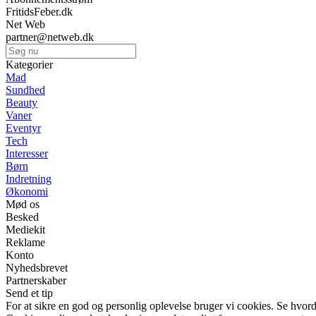
FritidsFeber.dk
Net Web
partner@netweb.dk
Kategorier
Mad
Sundhed
Beauty
Vaner
Eventyr
Tech
Interesser
Børn
Indretning
Økonomi
Mød os
Besked
Mediekit
Reklame
Konto
Nyhedsbrevet
Partnerskaber
Send et tip
For at sikre en god og personlig oplevelse bruger vi cookies. Se hvord