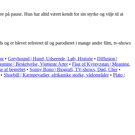
 på pause. Hun har altid været kendt for sin styrke og vilje til at
ls og er blevet refereret til og parodieret i mange andre film, tv-shows
ng
•
Greyhound | Hund, Udseende, Løb, Historie
•
Diffusion |
asmine | Beskrivelse, Vigtigste Arter
•
Flag of Kyrgyzstan | Meaning,
e af begrebet
•
Sonny Bono | Biografi, TV-shows, Død, Cher
•
•
Shoebill | Kæmpevadier, afrikanske storke, vådområder
•
Plato |