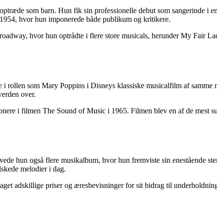
t optræde som barn. Hun fik sin professionelle debut som sangerinde i en
i 1954, hvor hun imponerede både publikum og kritikere.
 Broadway, hvor hun optrådte i flere store musicals, herunder My Fair 
nde i rollen som Mary Poppins i Disneys klassiske musicalfilm af sam
verden over.
nere i filmen The Sound of Music i 1965. Filmen blev en af de mest su
lavede hun også flere musikalbum, hvor hun fremviste sin enestående 
lskede melodier i dag.
get adskillige priser og æresbevisninger for sit bidrag til underhold