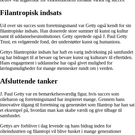
Filantropisk indsats
Ud over sin succes som forretningsmand var Getty også kendt for sin
filantropiske indsats. Han donerede store summer til kunst og kultur
samt til uddannelsesinstitutioner. Getty oprettede også J. Paul Getty
Trust, en velgørende fond, der understøtter kunst og humaniora.
Gettys filantropiske indsats har haft en varig indvirkning på samfundet
og har bidraget til at bevare og bevare kunst og kulturarv til eftertiden.
Hans engagement i uddannelse har også givet mulighed for
læringsmuligheder for mange mennesker rundt om i verden.
Afsluttende tanker
J. Paul Getty var en bemærkelsesværdig figur, hvis succes som
oliebaron og forretningsmand har inspireret mange. Gennem hans
innovative tilgang til forretning og generøsitet som filantrop har han sat
et eksempel på, hvordan man kan skabe værdi og give tilbage til
samfundet.
Gettys arv forbliver i dag levende og hans bidrag inden for
olieindustrien og filantropi vil blive husket i mange generationer