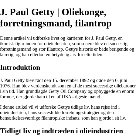
J. Paul Getty | Oliekonge,
forretningsmand, filantrop
Denne artikel vil udforske livet og karrieren for J. Paul Getty, en
ikonisk figur inden for olieindustrien, som senere blev en succesrig
forretningsmand og stor filantrop. Gettys historie er både berigende og
lærerig, og han efterlod en betydelig arv for eftertiden.
Introduktion
J. Paul Getty blev født den 15. december 1892 og døde den 6. juni
1976. Han blev verdenskendt som en af ​​de mest succesrige oliebaroner
i sin tid. Han grundlagde Getty Oil Company og opbyggede en enorm
formue, der gjorde ham til en af ​​USAs rigeste mænd.
I denne artikel vil vi udforske Gettys tidlige liv, hans rejse ind i
olieindustrien, hans succesfulde forretningsstrategier og den
bemærkelsesværdige filantropiske indsats, som han gjorde i sit liv.
Tidligt liv og indtræden i olieindustrien