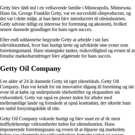
Getty blev født ind i en velhavende familie i Minneapolis, Minnesota.
Hans far, George Franklin Getty, var en succesfuld olieproducent, og
det var i dette miljø, at han først blev introduceret til olieindustrien.
Getty udviste tidligt en interesse for forretning og økonomi, hvilket
senere dannede grundlaget for hans egen succes.
Efter endt uddannelse begyndte Getty at arbejde i sin fars
olievirksomhed, hvor han hurtigt lærte og udviklede sine evner som
forretningsmand. Hans strategiske tanker, risikovillighed og evnen til at
forudse markedsændringer blev afgørende for hans succes.
Getty Oil Company
I en alder af 24 år dannede Getty sit eget olieselskab, Getty Oil
Company. Han var kendt for sin innovative tilgang til forretning og sin
evne til at købe op underprisede oliebedrifter og ekspandere sin
virksomhed. Getty var også en pioner inden for aftaler med
mellemøstlige lande og formåede at opnå kontrakter, der sikrede ham
en stabil forsyningskilde til olie.
Getty Oil Company voksede hurtigt og blev snart en af ​​de mest
indflydelsesrige virksomheder inden for olieindustrien. Hans
imponerende forretningssans og evnen til at tilpasse sig markedets
behov var afgørende for virksomhedens fortsatte vækst og succes.