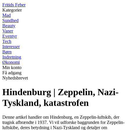
F
ritids
F
eber
Kategorier
Mad
Sundhed
Beauty
Vaner
Eventyr
Tech
Interesser
Børn
Indretning
Økonomi
Min konto
Få adgang
Nyhedsbrevet
Hindenburg | Zeppelin, Nazi-
Tyskland, katastrofen
Denne artikel handler om Hindenburg, en Zeppelin-luftskib, der
tragisk afbrændte i 1937. Vi vil udforske baggrunden for Zeppelin-
luftskibe, deres betydning i Nazi-Tyskland og detaljer om