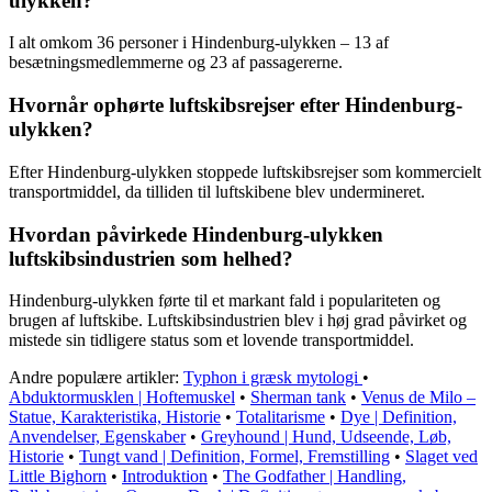
ulykken?
I alt omkom 36 personer i Hindenburg-ulykken – 13 af
besætningsmedlemmerne og 23 af passagererne.
Hvornår ophørte luftskibsrejser efter Hindenburg-
ulykken?
Efter Hindenburg-ulykken stoppede luftskibsrejser som kommercielt
transportmiddel, da tilliden til luftskibene blev undermineret.
Hvordan påvirkede Hindenburg-ulykken
luftskibsindustrien som helhed?
Hindenburg-ulykken førte til et markant fald i populariteten og
brugen af luftskibe. Luftskibsindustrien blev i høj grad påvirket og
mistede sin tidligere status som et lovende transportmiddel.
Andre populære artikler:
Typhon i græsk mytologi
•
Abduktormusklen | Hoftemuskel
•
Sherman tank
•
Venus de Milo –
Statue, Karakteristika, Historie
•
Totalitarisme
•
Dye | Definition,
Anvendelser, Egenskaber
•
Greyhound | Hund, Udseende, Løb,
Historie
•
Tungt vand | Definition, Formel, Fremstilling
•
Slaget ved
Little Bighorn
•
Introduktion
•
The Godfather | Handling,