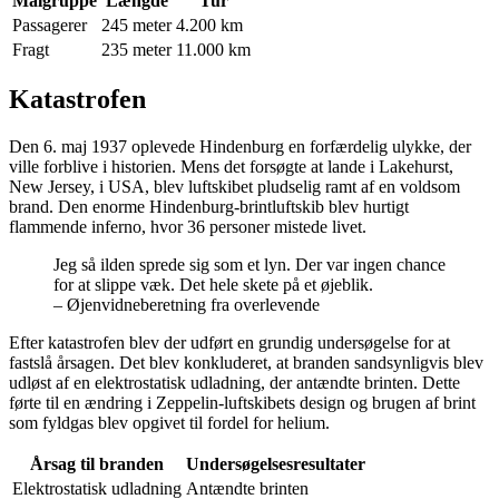
Målgruppe
Længde
Tur
Passagerer
245 meter
4.200 km
Fragt
235 meter
11.000 km
Katastrofen
Den 6. maj 1937 oplevede Hindenburg en forfærdelig ulykke, der
ville forblive i historien. Mens det forsøgte at lande i Lakehurst,
New Jersey, i USA, blev luftskibet pludselig ramt af en voldsom
brand. Den enorme Hindenburg-brintluftskib blev hurtigt
flammende inferno, hvor 36 personer mistede livet.
Jeg så ilden sprede sig som et lyn. Der var ingen chance
for at slippe væk. Det hele skete på et øjeblik.
– Øjenvidneberetning fra overlevende
Efter katastrofen blev der udført en grundig undersøgelse for at
fastslå årsagen. Det blev konkluderet, at branden sandsynligvis blev
udløst af en elektrostatisk udladning, der antændte brinten. Dette
førte til en ændring i Zeppelin-luftskibets design og brugen af brint
som fyldgas blev opgivet til fordel for helium.
Årsag til branden
Undersøgelsesresultater
Elektrostatisk udladning
Antændte brinten