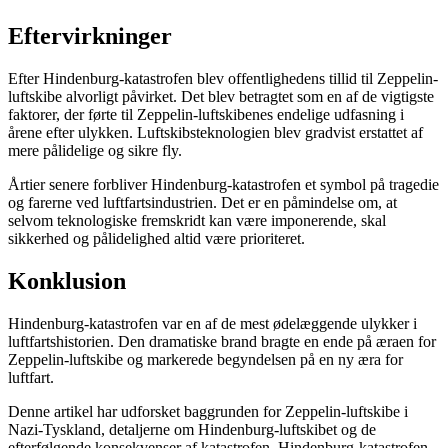
Eftervirkninger
Efter Hindenburg-katastrofen blev offentlighedens tillid til Zeppelin-
luftskibe alvorligt påvirket. Det blev betragtet som en af de vigtigste
faktorer, der førte til Zeppelin-luftskibenes endelige udfasning i
årene efter ulykken. Luftskibsteknologien blev gradvist erstattet af
mere pålidelige og sikre fly.
Årtier senere forbliver Hindenburg-katastrofen et symbol på tragedie
og farerne ved luftfartsindustrien. Det er en påmindelse om, at
selvom teknologiske fremskridt kan være imponerende, skal
sikkerhed og pålidelighed altid være prioriteret.
Konklusion
Hindenburg-katastrofen var en af de mest ødelæggende ulykker i
luftfartshistorien. Den dramatiske brand bragte en ende på æraen for
Zeppelin-luftskibe og markerede begyndelsen på en ny æra for
luftfart.
Denne artikel har udforsket baggrunden for Zeppelin-luftskibe i
Nazi-Tyskland, detaljerne om Hindenburg-luftskibet og de
efterfølgende konsekvenser af katastrofen. Hindenburg-katastrofen