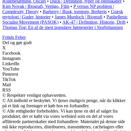
Rollebesætning, Oscars
•
Duck | Definition, typer og egenskaber
•
Kim Novak | Biografi, Vertigo, Film
•
P versus NP problem |
Complexity Theory
•
Barberry | Busk, torntorn, Berberis
•
Græsk
mytologi | Guder, historier
•
James Murdoch | Biografi
•
Panhellenic
Socialist Movement (PASOK)
•
AK-47 | Definition, Historie, Drift
•
Thomas Tog: En af de mest populære børneserier i Storbritannien
F
ritids
F
eber
Del og gør godt
X
Facebook
Instagram
LinkedIn
YouTube
Pinterest
TikTok
Mail
RSS
© Respekter venligst ophavsretten.
© Alt indhold er beskyttet. Vi tjener muligvis penge, når du klikker
på et link og foretager et køb hos en forhandler.
© Alle rettigheder forbeholdes. Vi kan tjene en del af salget fra
produkter, der er købt via vores websted som en del af vores
affilierede partnerskaber med forhandlere. Materialet på denne side
må ikke reproduceres, distribueres, transmitteres, cachelagres eller