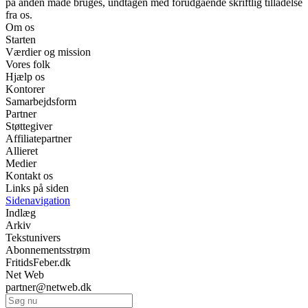
på anden måde bruges, undtagen med forudgående skriftlig tilladelse
fra os.
Om os
Starten
Værdier og mission
Vores folk
Hjælp os
Kontorer
Samarbejdsform
Partner
Støttegiver
Affiliatepartner
Allieret
Medier
Kontakt os
Links på siden
Sidenavigation
Indlæg
Arkiv
Tekstunivers
Abonnementsstrøm
FritidsFeber.dk
Net Web
partner@netweb.dk