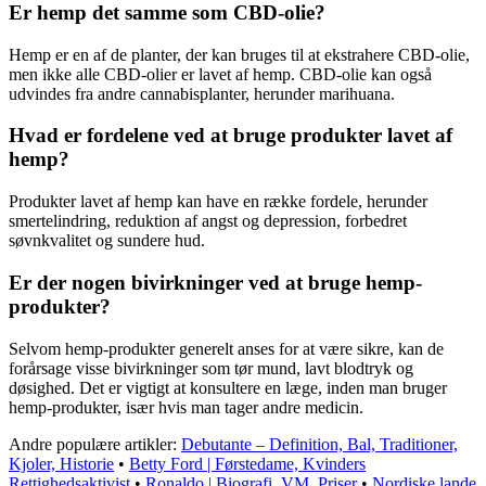
Er hemp det samme som CBD-olie?
Hemp er en af de planter, der kan bruges til at ekstrahere CBD-olie,
men ikke alle CBD-olier er lavet af hemp. CBD-olie kan også
udvindes fra andre cannabisplanter, herunder marihuana.
Hvad er fordelene ved at bruge produkter lavet af
hemp?
Produkter lavet af hemp kan have en række fordele, herunder
smertelindring, reduktion af angst og depression, forbedret
søvnkvalitet og sundere hud.
Er der nogen bivirkninger ved at bruge hemp-
produkter?
Selvom hemp-produkter generelt anses for at være sikre, kan de
forårsage visse bivirkninger som tør mund, lavt blodtryk og
døsighed. Det er vigtigt at konsultere en læge, inden man bruger
hemp-produkter, især hvis man tager andre medicin.
Andre populære artikler:
Debutante – Definition, Bal, Traditioner,
Kjoler, Historie
•
Betty Ford | Førstedame, Kvinders
Rettighedsaktivist
•
Ronaldo | Biografi, VM, Priser
•
Nordiske lande