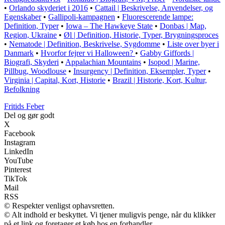
•
Orlando skyderiet i 2016
•
Cattail | Beskrivelse, Anvendelser, og
Egenskaber
•
Gallipoli-kampagnen
•
Fluorescerende lampe:
Definition, Typer
•
Iowa – The Hawkeye State
•
Donbas | Map,
Region, Ukraine
•
Øl | Definition, Historie, Typer, Brygningsproces
•
Nematode | Definition, Beskrivelse, Sygdomme
•
Liste over byer i
Danmark
•
Hvorfor fejrer vi Halloween?
•
Gabby Giffords |
Biografi, Skyderi
•
Appalachian Mountains
•
Isopod | Marine,
Pillbug, Woodlouse
•
Insurgency | Definition, Eksempler, Typer
•
Virginia | Capital, Kort, Historie
•
Brazil | Historie, Kort, Kultur,
Befolkning
F
ritids
F
eber
Del og gør godt
X
Facebook
Instagram
LinkedIn
YouTube
Pinterest
TikTok
Mail
RSS
© Respekter venligst ophavsretten.
© Alt indhold er beskyttet. Vi tjener muligvis penge, når du klikker
på et link og foretager et køb hos en forhandler.