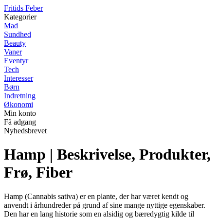
F
ritids
F
eber
Kategorier
Mad
Sundhed
Beauty
Vaner
Eventyr
Tech
Interesser
Børn
Indretning
Økonomi
Min konto
Få adgang
Nyhedsbrevet
Hamp | Beskrivelse, Produkter,
Frø, Fiber
Hamp (Cannabis sativa) er en plante, der har været kendt og
anvendt i århundreder på grund af sine mange nyttige egenskaber.
Den har en lang historie som en alsidig og bæredygtig kilde til