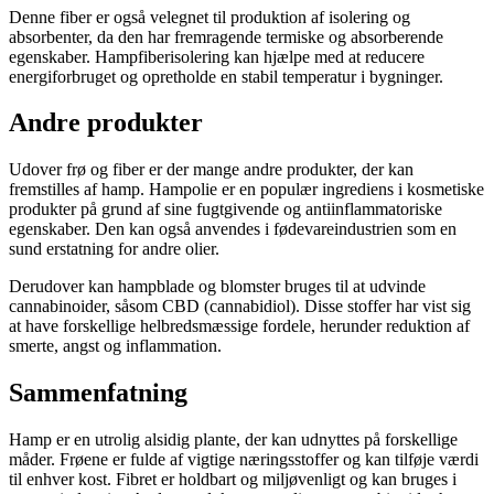
Denne fiber er også velegnet til produktion af isolering og
absorbenter, da den har fremragende termiske og absorberende
egenskaber. Hampfiberisolering kan hjælpe med at reducere
energiforbruget og opretholde en stabil temperatur i bygninger.
Andre produkter
Udover frø og fiber er der mange andre produkter, der kan
fremstilles af hamp. Hampolie er en populær ingrediens i kosmetiske
produkter på grund af sine fugtgivende og antiinflammatoriske
egenskaber. Den kan også anvendes i fødevareindustrien som en
sund erstatning for andre olier.
Derudover kan hampblade og blomster bruges til at udvinde
cannabinoider, såsom CBD (cannabidiol). Disse stoffer har vist sig
at have forskellige helbredsmæssige fordele, herunder reduktion af
smerte, angst og inflammation.
Sammenfatning
Hamp er en utrolig alsidig plante, der kan udnyttes på forskellige
måder. Frøene er fulde af vigtige næringsstoffer og kan tilføje værdi
til enhver kost. Fibret er holdbart og miljøvenligt og kan bruges i