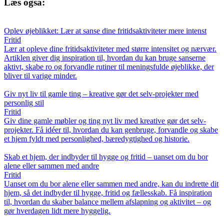
Læs også:
Oplev øjeblikket: Lær at sanse dine fritidsaktiviteter mere intenst
Fritid
Lær at opleve dine fritidsaktiviteter med større intensitet og nærvær.
Artiklen giver dig inspiration til, hvordan du kan bruge sanserne
aktivt, skabe ro og forvandle rutiner til meningsfulde øjeblikke, der
bliver til varige minder.
Giv nyt liv til gamle ting – kreative gør det selv-projekter med
personlig stil
Fritid
Giv dine gamle møbler og ting nyt liv med kreative gør det selv-
projekter. Få idéer til, hvordan du kan genbruge, forvandle og skabe
et hjem fyldt med personlighed, bæredygtighed og historie.
Skab et hjem, der indbyder til hygge og fritid – uanset om du bor
alene eller sammen med andre
Fritid
Uanset om du bor alene eller sammen med andre, kan du indrette dit
hjem, så det indbyder til hygge, fritid og fællesskab. Få inspiration
til, hvordan du skaber balance mellem afslapning og aktivitet – og
gør hverdagen lidt mere hyggelig.