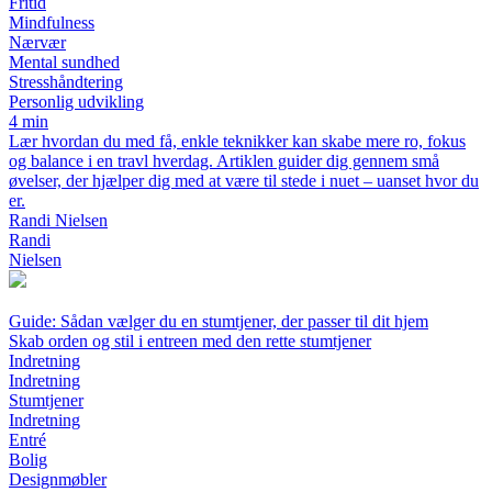
Fritid
Mindfulness
Nærvær
Mental sundhed
Stresshåndtering
Personlig udvikling
4 min
Lær hvordan du med få, enkle teknikker kan skabe mere ro, fokus
og balance i en travl hverdag. Artiklen guider dig gennem små
øvelser, der hjælper dig med at være til stede i nuet – uanset hvor du
er.
Randi Nielsen
Randi
Nielsen
Guide: Sådan vælger du en stumtjener, der passer til dit hjem
Skab orden og stil i entreen med den rette stumtjener
Indretning
Indretning
Stumtjener
Indretning
Entré
Bolig
Designmøbler