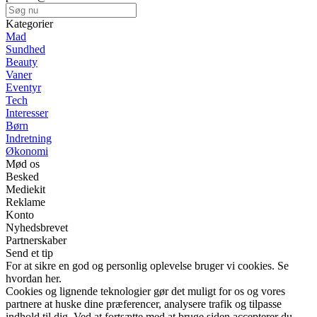
Kategorier
Mad
Sundhed
Beauty
Vaner
Eventyr
Tech
Interesser
Børn
Indretning
Økonomi
Mød os
Besked
Mediekit
Reklame
Konto
Nyhedsbrevet
Partnerskaber
Send et tip
For at sikre en god og personlig oplevelse bruger vi cookies. Se
hvordan her.
Cookies og lignende teknologier gør det muligt for os og vores
partnere at huske dine præferencer, analysere trafik og tilpasse
indhold til dig. Ved at fortsætte med at bruge siden accepterer du