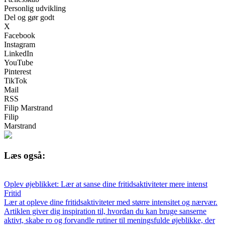
Personlig udvikling
Del og gør godt
X
Facebook
Instagram
LinkedIn
YouTube
Pinterest
TikTok
Mail
RSS
Filip Marstrand
Filip
Marstrand
Læs også:
Oplev øjeblikket: Lær at sanse dine fritidsaktiviteter mere intenst
Fritid
Lær at opleve dine fritidsaktiviteter med større intensitet og nærvær.
Artiklen giver dig inspiration til, hvordan du kan bruge sanserne
aktivt, skabe ro og forvandle rutiner til meningsfulde øjeblikke, der