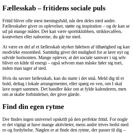
Fællesskab – fritidens sociale puls
Fritid bliver ofte mest meningsfuld, når den deles med andre.
Fællesskaber giver os oplevelser, støtte og inspiration – og de kan se
ud på mange måder. Det kan være sportsklubben, strikkecaféen,
korøvelsen eller naboerne, du går tur med.
At være en del af et fællesskab styrker følelsen af tilhørighed og kan
modvirke ensomhed. Samtidig giver det mulighed for at lære nyt og
udvide horisonten. Mange oplever, at det sociale samvær i sig selv
bliver en kilde til energi – også selvom man måske føler sig træt,
inden man tager af sted.
Hvis du savner fællesskab, kan du starte i det små. Meld dig til et
hold, deltag i lokale arrangementer, eller spørg en ven, om I skal
lave noget sammen. Det handler ikke om at fylde kalenderen, men
om at skabe forbindelser, der giver glæde.
Find din egen rytme
Der findes ingen universel opskrift på den perfekte fritid. For nogle
er det vigtigt at have mange aktiviteter, mens andre trives bedst med
ro og fordybelse. Nøglen er at finde den rytme, der passer til dig –