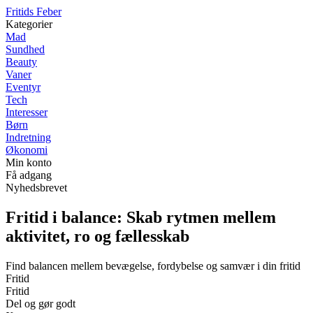
F
ritids
F
eber
Kategorier
Mad
Sundhed
Beauty
Vaner
Eventyr
Tech
Interesser
Børn
Indretning
Økonomi
Min konto
Få adgang
Nyhedsbrevet
Fritid i balance: Skab rytmen mellem
aktivitet, ro og fællesskab
Find balancen mellem bevægelse, fordybelse og samvær i din fritid
Fritid
Fritid
Del og gør godt