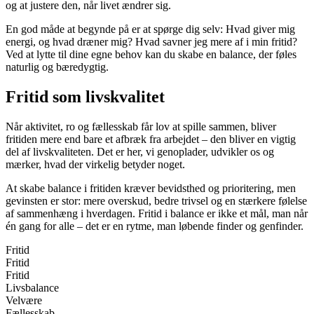
og at justere den, når livet ændrer sig.
En god måde at begynde på er at spørge dig selv: Hvad giver mig
energi, og hvad dræner mig? Hvad savner jeg mere af i min fritid?
Ved at lytte til dine egne behov kan du skabe en balance, der føles
naturlig og bæredygtig.
Fritid som livskvalitet
Når aktivitet, ro og fællesskab får lov at spille sammen, bliver
fritiden mere end bare et afbræk fra arbejdet – den bliver en vigtig
del af livskvaliteten. Det er her, vi genoplader, udvikler os og
mærker, hvad der virkelig betyder noget.
At skabe balance i fritiden kræver bevidsthed og prioritering, men
gevinsten er stor: mere overskud, bedre trivsel og en stærkere følelse
af sammenhæng i hverdagen. Fritid i balance er ikke et mål, man når
én gang for alle – det er en rytme, man løbende finder og genfinder.
Fritid
Fritid
Fritid
Livsbalance
Velvære
Fællesskab