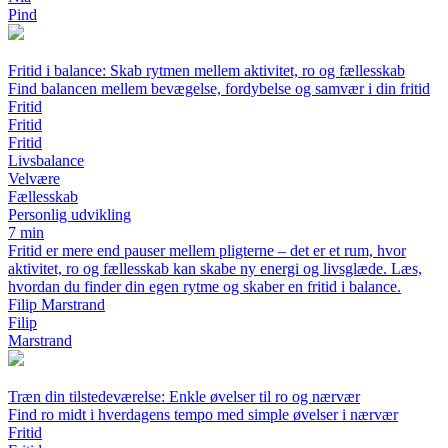
Pind
Fritid i balance: Skab rytmen mellem aktivitet, ro og fællesskab
Find balancen mellem bevægelse, fordybelse og samvær i din fritid
Fritid
Fritid
Fritid
Livsbalance
Velvære
Fællesskab
Personlig udvikling
7 min
Fritid er mere end pauser mellem pligterne – det er et rum, hvor
aktivitet, ro og fællesskab kan skabe ny energi og livsglæde. Læs,
hvordan du finder din egen rytme og skaber en fritid i balance.
Filip Marstrand
Filip
Marstrand
Træn din tilstedeværelse: Enkle øvelser til ro og nærvær
Find ro midt i hverdagens tempo med simple øvelser i nærvær
Fritid