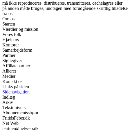
må ikke reproduceres, distribueres, transmitteres, cachelagres eller
på anden måde bruges, undtagen med forudgående skriftlig tilladelse
fra os.
Om os
Starten
Værdier og mission
Vores folk
Hjælp os
Kontorer
Samarbejdsform
Partner
Støttegiver
Affiliatepartner
Allieret
Medier
Kontakt os
Links på siden
Sidenavigation
Indlæg
Arkiv
Tekstunivers
Abonnementsstrøm
FritidsFeber.dk
Net Web
partner@netweb.dk