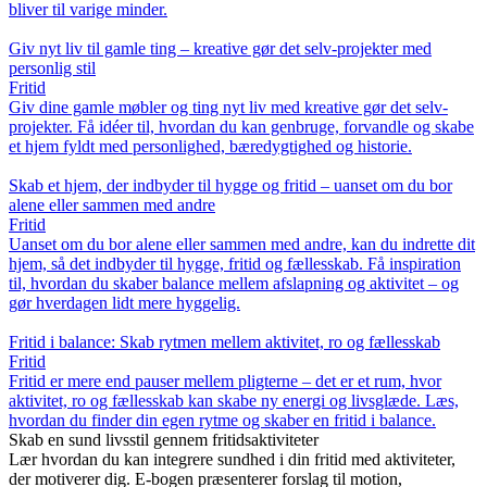
bliver til varige minder.
Giv nyt liv til gamle ting – kreative gør det selv-projekter med
personlig stil
Fritid
Giv dine gamle møbler og ting nyt liv med kreative gør det selv-
projekter. Få idéer til, hvordan du kan genbruge, forvandle og skabe
et hjem fyldt med personlighed, bæredygtighed og historie.
Skab et hjem, der indbyder til hygge og fritid – uanset om du bor
alene eller sammen med andre
Fritid
Uanset om du bor alene eller sammen med andre, kan du indrette dit
hjem, så det indbyder til hygge, fritid og fællesskab. Få inspiration
til, hvordan du skaber balance mellem afslapning og aktivitet – og
gør hverdagen lidt mere hyggelig.
Fritid i balance: Skab rytmen mellem aktivitet, ro og fællesskab
Fritid
Fritid er mere end pauser mellem pligterne – det er et rum, hvor
aktivitet, ro og fællesskab kan skabe ny energi og livsglæde. Læs,
hvordan du finder din egen rytme og skaber en fritid i balance.
Skab en sund livsstil gennem fritidsaktiviteter
Lær hvordan du kan integrere sundhed i din fritid med aktiviteter,
der motiverer dig. E-bogen præsenterer forslag til motion,