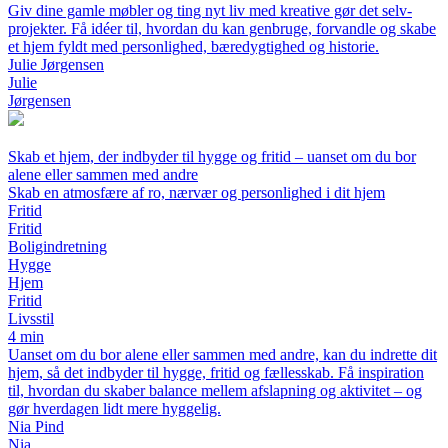
Giv dine gamle møbler og ting nyt liv med kreative gør det selv-
projekter. Få idéer til, hvordan du kan genbruge, forvandle og skabe
et hjem fyldt med personlighed, bæredygtighed og historie.
Julie Jørgensen
Julie
Jørgensen
Skab et hjem, der indbyder til hygge og fritid – uanset om du bor
alene eller sammen med andre
Skab en atmosfære af ro, nærvær og personlighed i dit hjem
Fritid
Fritid
Boligindretning
Hygge
Hjem
Fritid
Livsstil
4 min
Uanset om du bor alene eller sammen med andre, kan du indrette dit
hjem, så det indbyder til hygge, fritid og fællesskab. Få inspiration
til, hvordan du skaber balance mellem afslapning og aktivitet – og
gør hverdagen lidt mere hyggelig.
Nia Pind
Nia