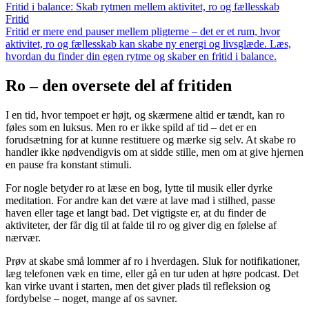
Fritid i balance: Skab rytmen mellem aktivitet, ro og fællesskab
Fritid
Fritid er mere end pauser mellem pligterne – det er et rum, hvor
aktivitet, ro og fællesskab kan skabe ny energi og livsglæde. Læs,
hvordan du finder din egen rytme og skaber en fritid i balance.
Ro – den oversete del af fritiden
I en tid, hvor tempoet er højt, og skærmene altid er tændt, kan ro
føles som en luksus. Men ro er ikke spild af tid – det er en
forudsætning for at kunne restituere og mærke sig selv. At skabe ro
handler ikke nødvendigvis om at sidde stille, men om at give hjernen
en pause fra konstant stimuli.
For nogle betyder ro at læse en bog, lytte til musik eller dyrke
meditation. For andre kan det være at lave mad i stilhed, passe
haven eller tage et langt bad. Det vigtigste er, at du finder de
aktiviteter, der får dig til at falde til ro og giver dig en følelse af
nærvær.
Prøv at skabe små lommer af ro i hverdagen. Sluk for notifikationer,
læg telefonen væk en time, eller gå en tur uden at høre podcast. Det
kan virke uvant i starten, men det giver plads til refleksion og
fordybelse – noget, mange af os savner.