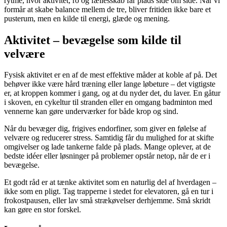
rytme, hvor aktivitet, ro og fællesskab får plads side om side. Når vi
formår at skabe balance mellem de tre, bliver fritiden ikke bare et
pusterum, men en kilde til energi, glæde og mening.
Aktivitet – bevægelse som kilde til
velvære
Fysisk aktivitet er en af de mest effektive måder at koble af på. Det
behøver ikke være hård træning eller lange løbeture – det vigtigste
er, at kroppen kommer i gang, og at du nyder det, du laver. En gåtur
i skoven, en cykeltur til stranden eller en omgang badminton med
vennerne kan gøre underværker for både krop og sind.
Når du bevæger dig, frigives endorfiner, som giver en følelse af
velvære og reducerer stress. Samtidig får du mulighed for at skifte
omgivelser og lade tankerne falde på plads. Mange oplever, at de
bedste idéer eller løsninger på problemer opstår netop, når de er i
bevægelse.
Et godt råd er at tænke aktivitet som en naturlig del af hverdagen –
ikke som en pligt. Tag trapperne i stedet for elevatoren, gå en tur i
frokostpausen, eller lav små strækøvelser derhjemme. Små skridt
kan gøre en stor forskel.