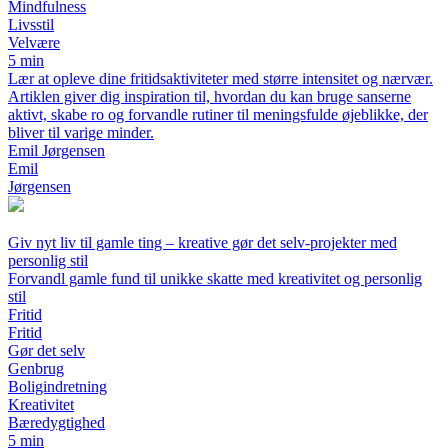
Mindfulness
Livsstil
Velvære
5 min
Lær at opleve dine fritidsaktiviteter med større intensitet og nærvær.
Artiklen giver dig inspiration til, hvordan du kan bruge sanserne
aktivt, skabe ro og forvandle rutiner til meningsfulde øjeblikke, der
bliver til varige minder.
Emil Jørgensen
Emil
Jørgensen
Giv nyt liv til gamle ting – kreative gør det selv-projekter med
personlig stil
Forvandl gamle fund til unikke skatte med kreativitet og personlig
stil
Fritid
Fritid
Gør det selv
Genbrug
Boligindretning
Kreativitet
Bæredygtighed
5 min