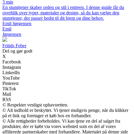
3 min
En stumtjener skaber orden og stil i entreen. I denne guide får du
overblik over typer, materialer og design, så du kan vælge den
stumtjener, der passer bedst til dit hjem og dine behov.
Emil Jørgensen
Emil
Jørgensen
F
ritids
F
eber
Del og gør godt
X
Facebook
Instagram
LinkedIn
YouTube
Pinterest
TikTok
Mail
RSS
© Respekter venligst ophavsretten.
© Alt indhold er beskyttet. Vi tjener muligvis penge, når du klikker
på et link og foretager et køb hos en forhandler.
© Alle rettigheder forbeholdes. Vi kan tjene en del af salget fra
produkter, der er købt via vores websted som en del af vores
affilierede partnerskaber med forhandlere. Materialet på denne side