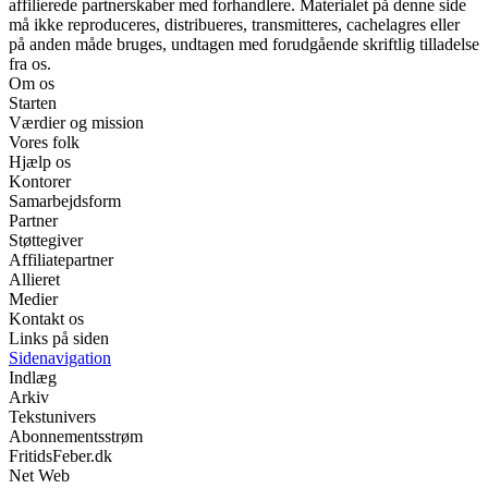
affilierede partnerskaber med forhandlere. Materialet på denne side
må ikke reproduceres, distribueres, transmitteres, cachelagres eller
på anden måde bruges, undtagen med forudgående skriftlig tilladelse
fra os.
Om os
Starten
Værdier og mission
Vores folk
Hjælp os
Kontorer
Samarbejdsform
Partner
Støttegiver
Affiliatepartner
Allieret
Medier
Kontakt os
Links på siden
Sidenavigation
Indlæg
Arkiv
Tekstunivers
Abonnementsstrøm
FritidsFeber.dk
Net Web