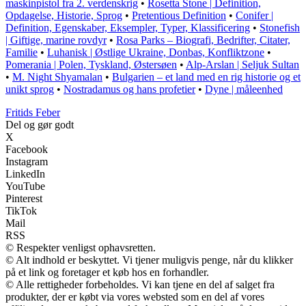
maskinpistol fra 2. verdenskrig
•
Rosetta Stone | Definition,
Opdagelse, Historie, Sprog
•
Pretentious Definition
•
Conifer |
Definition, Egenskaber, Eksempler, Typer, Klassificering
•
Stonefish
| Giftige, marine rovdyr
•
Rosa Parks – Biografi, Bedrifter, Citater,
Familie
•
Luhanisk | Østlige Ukraine, Donbas, Konfliktzone
•
Pomerania | Polen, Tyskland, Østersøen
•
Alp-Arslan | Seljuk Sultan
•
M. Night Shyamalan
•
Bulgarien – et land med en rig historie og et
unikt sprog
•
Nostradamus og hans profetier
•
Dyne | måleenhed
F
ritids
F
eber
Del og gør godt
X
Facebook
Instagram
LinkedIn
YouTube
Pinterest
TikTok
Mail
RSS
© Respekter venligst ophavsretten.
© Alt indhold er beskyttet. Vi tjener muligvis penge, når du klikker
på et link og foretager et køb hos en forhandler.
© Alle rettigheder forbeholdes. Vi kan tjene en del af salget fra
produkter, der er købt via vores websted som en del af vores