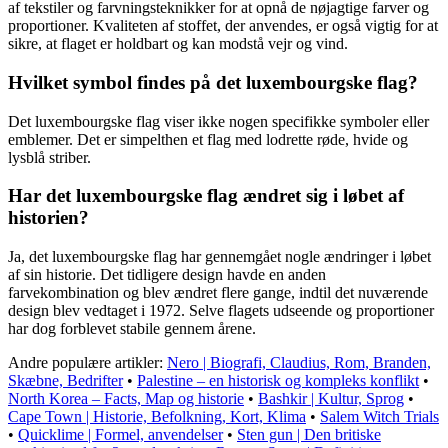
af tekstiler og farvningsteknikker for at opnå de nøjagtige farver og
proportioner. Kvaliteten af ​​stoffet, der anvendes, er også vigtig for at
sikre, at flaget er holdbart og kan modstå vejr og vind.
Hvilket symbol findes på det luxembourgske flag?
Det luxembourgske flag viser ikke nogen specifikke symboler eller
emblemer. Det er simpelthen et flag med lodrette røde, hvide og
lysblå striber.
Har det luxembourgske flag ændret sig i løbet af
historien?
Ja, det luxembourgske flag har gennemgået nogle ændringer i løbet
af sin historie. Det tidligere design havde en anden
farvekombination og blev ændret flere gange, indtil det nuværende
design blev vedtaget i 1972. Selve flagets udseende og proportioner
har dog forblevet stabile gennem årene.
Andre populære artikler:
Nero | Biografi, Claudius, Rom, Branden,
Skæbne, Bedrifter
•
Palestine – en historisk og kompleks konflikt
•
North Korea – Facts, Map og historie
•
Bashkir | Kultur, Sprog
•
Cape Town | Historie, Befolkning, Kort, Klima
•
Salem Witch Trials
•
Quicklime | Formel, anvendelser
•
Sten gun | Den britiske