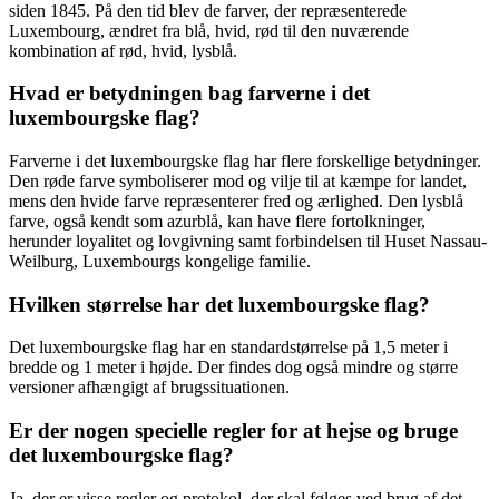
siden 1845. På den tid blev de farver, der repræsenterede
Luxembourg, ændret fra blå, hvid, rød til den nuværende
kombination af rød, hvid, lysblå.
Hvad er betydningen bag farverne i det
luxembourgske flag?
Farverne i det luxembourgske flag har flere forskellige betydninger.
Den røde farve symboliserer mod og vilje til at kæmpe for landet,
mens den hvide farve repræsenterer fred og ærlighed. Den lysblå
farve, også kendt som azurblå, kan have flere fortolkninger,
herunder loyalitet og lovgivning samt forbindelsen til Huset Nassau-
Weilburg, Luxembourgs kongelige familie.
Hvilken størrelse har det luxembourgske flag?
Det luxembourgske flag har en standardstørrelse på 1,5 meter i
bredde og 1 meter i højde. Der findes dog også mindre og større
versioner afhængigt af brugssituationen.
Er der nogen specielle regler for at hejse og bruge
det luxembourgske flag?
Ja, der er visse regler og protokol, der skal følges ved brug af det