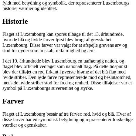
fyldt med betydning og symbolik, der repræsenterer Luxembourgs
historie, værdier og identitet.
Historie
Flaget af Luxembourg kan spores tilbage til det 13. århundrede,
hvor de blå og hvide farver først blev brugt af grevskabet
Luxembourg. Disse farver var valgt for at afspejle grevens arv og
stod for dyder som troskab, retfærdighed og ære.
I det 19. århundrede blev Luxembourg en uafhængig nation, og
flaget blev officielt vedtaget som nationalt flag. På dette tidspunkt
blev der tilføjet en rød firkant i øverste hjørne af det blå flag med
hvide striber. Den røde farve repræsenterede mod og beslutsomhed,
mens de hvide striber stod for fred og renhed. Disse tilføjelser var et
symbol på Luxembourgs suverænitet og styrke.
Farver
Flaget af Luxembourg består af tre farver: rød, hvid og blå. Hver af
disse farver har en symbolisk betydning og repræsenterer forskellige
værdier og egenskaber.