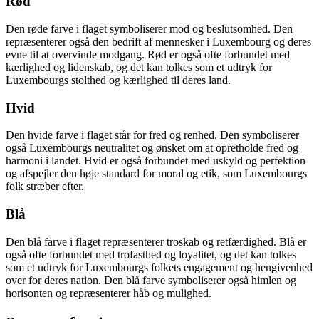
Rød
Den røde farve i flaget symboliserer mod og beslutsomhed. Den
repræsenterer også den bedrift af mennesker i Luxembourg og deres
evne til at overvinde modgang. Rød er også ofte forbundet med
kærlighed og lidenskab, og det kan tolkes som et udtryk for
Luxembourgs stolthed og kærlighed til deres land.
Hvid
Den hvide farve i flaget står for fred og renhed. Den symboliserer
også Luxembourgs neutralitet og ønsket om at opretholde fred og
harmoni i landet. Hvid er også forbundet med uskyld og perfektion
og afspejler den høje standard for moral og etik, som Luxembourgs
folk stræber efter.
Blå
Den blå farve i flaget repræsenterer troskab og retfærdighed. Blå er
også ofte forbundet med trofasthed og loyalitet, og det kan tolkes
som et udtryk for Luxembourgs folkets engagement og hengivenhed
over for deres nation. Den blå farve symboliserer også himlen og
horisonten og repræsenterer håb og mulighed.