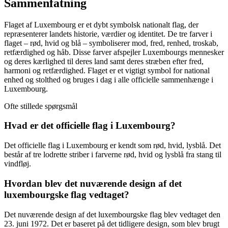
Sammenfatning
Flaget af Luxembourg er et dybt symbolsk nationalt flag, der
repræsenterer landets historie, værdier og identitet. De tre farver i
flaget – rød, hvid og blå – symboliserer mod, fred, renhed, troskab,
retfærdighed og håb. Disse farver afspejler Luxembourgs mennesker
og deres kærlighed til deres land samt deres stræben efter fred,
harmoni og retfærdighed. Flaget er et vigtigt symbol for national
enhed og stolthed og bruges i dag i alle officielle sammenhænge i
Luxembourg.
Ofte stillede spørgsmål
Hvad er det officielle flag i Luxembourg?
Det officielle flag i Luxembourg er kendt som rød, hvid, lysblå. Det
består af tre lodrette striber i farverne rød, hvid og lysblå fra stang til
vindfløj.
Hvordan blev det nuværende design af det
luxembourgske flag vedtaget?
Det nuværende design af det luxembourgske flag blev vedtaget den
23. juni 1972. Det er baseret på det tidligere design, som blev brugt