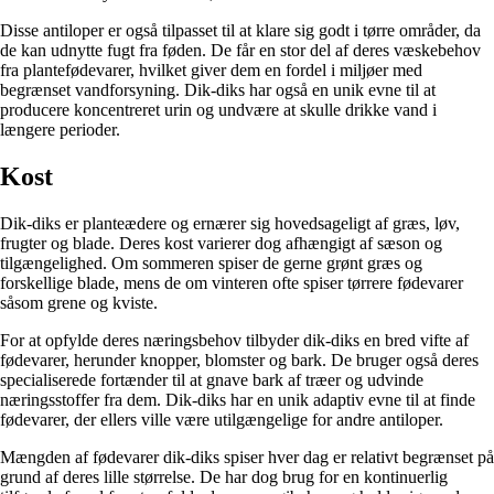
Disse antiloper er også tilpasset til at klare sig godt i tørre områder, da
de kan udnytte fugt fra føden. De får en stor del af deres væskebehov
fra plantefødevarer, hvilket giver dem en fordel i miljøer med
begrænset vandforsyning. Dik-diks har også en unik evne til at
producere koncentreret urin og undvære at skulle drikke vand i
længere perioder.
Kost
Dik-diks er planteædere og ernærer sig hovedsageligt af græs, løv,
frugter og blade. Deres kost varierer dog afhængigt af sæson og
tilgængelighed. Om sommeren spiser de gerne grønt græs og
forskellige blade, mens de om vinteren ofte spiser tørrere fødevarer
såsom grene og kviste.
For at opfylde deres næringsbehov tilbyder dik-diks en bred vifte af
fødevarer, herunder knopper, blomster og bark. De bruger også deres
specialiserede fortænder til at gnave bark af træer og udvinde
næringsstoffer fra dem. Dik-diks har en unik adaptiv evne til at finde
fødevarer, der ellers ville være utilgængelige for andre antiloper.
Mængden af fødevarer dik-diks spiser hver dag er relativt begrænset på
grund af deres lille størrelse. De har dog brug for en kontinuerlig