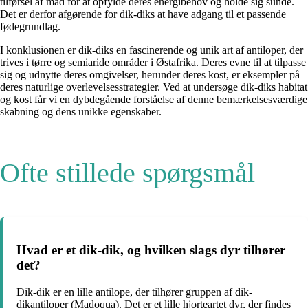
tilførsel af mad for at opfylde deres energibehov og holde sig sunde.
Det er derfor afgørende for dik-diks at have adgang til et passende
fødegrundlag.
I konklusionen er dik-diks en fascinerende og unik art af antiloper, der
trives i tørre og semiaride områder i Østafrika. Deres evne til at tilpasse
sig og udnytte deres omgivelser, herunder deres kost, er eksempler på
deres naturlige overlevelsesstrategier. Ved at undersøge dik-diks habitat
og kost får vi en dybdegående forståelse af denne bemærkelsesværdige
skabning og dens unikke egenskaber.
Ofte stillede spørgsmål
Hvad er et dik-dik, og hvilken slags dyr tilhører
det?
Dik-dik er en lille antilope, der tilhører gruppen af dik-
dikantiloper (Madoqua). Det er et lille hjorteartet dyr, der findes