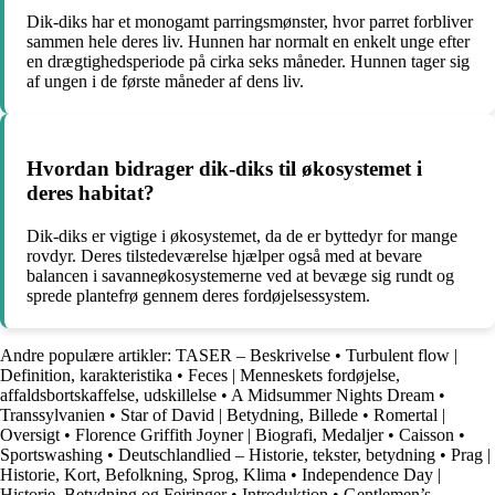
Dik-diks har et monogamt parringsmønster, hvor parret forbliver
sammen hele deres liv. Hunnen har normalt en enkelt unge efter
en drægtighedsperiode på cirka seks måneder. Hunnen tager sig
af ungen i de første måneder af dens liv.
Hvordan bidrager dik-diks til økosystemet i
deres habitat?
Dik-diks er vigtige i økosystemet, da de er byttedyr for mange
rovdyr. Deres tilstedeværelse hjælper også med at bevare
balancen i savanneøkosystemerne ved at bevæge sig rundt og
sprede plantefrø gennem deres fordøjelsessystem.
Andre populære artikler:
TASER – Beskrivelse
•
Turbulent flow |
Definition, karakteristika
•
Feces | Menneskets fordøjelse,
affaldsbortskaffelse, udskillelse
•
A Midsummer Nights Dream
•
Transsylvanien
•
Star of David | Betydning, Billede
•
Romertal |
Oversigt
•
Florence Griffith Joyner | Biografi, Medaljer
•
Caisson
•
Sportswashing
•
Deutschlandlied – Historie, tekster, betydning
•
Prag |
Historie, Kort, Befolkning, Sprog, Klima
•
Independence Day |
Historie, Betydning og Fejringer
•
Introduktion
•
Gentlemen’s