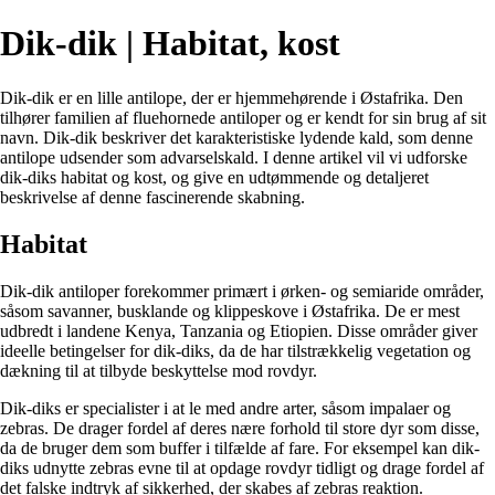
Dik-dik | Habitat, kost
Dik-dik er en lille antilope, der er hjemmehørende i Østafrika. Den
tilhører familien af fluehornede antiloper og er kendt for sin brug af sit
navn. Dik-dik beskriver det karakteristiske lydende kald, som denne
antilope udsender som advarselskald. I denne artikel vil vi udforske
dik-diks habitat og kost, og give en udtømmende og detaljeret
beskrivelse af denne fascinerende skabning.
Habitat
Dik-dik antiloper forekommer primært i ørken- og semiaride områder,
såsom savanner, busklande og klippeskove i Østafrika. De er mest
udbredt i landene Kenya, Tanzania og Etiopien. Disse områder giver
ideelle betingelser for dik-diks, da de har tilstrækkelig vegetation og
dækning til at tilbyde beskyttelse mod rovdyr.
Dik-diks er specialister i at le med andre arter, såsom impalaer og
zebras. De drager fordel af deres nære forhold til store dyr som disse,
da de bruger dem som buffer i tilfælde af fare. For eksempel kan dik-
diks udnytte zebras evne til at opdage rovdyr tidligt og drage fordel af
det falske indtryk af sikkerhed, der skabes af zebras reaktion.