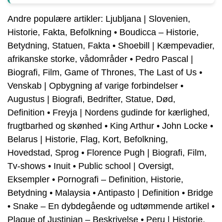
Andre populære artikler:
Ljubljana | Slovenien,
Historie, Fakta, Befolkning
•
Boudicca – Historie,
Betydning, Statuen, Fakta
•
Shoebill | Kæmpevadier,
afrikanske storke, vådområder
•
Pedro Pascal |
Biografi, Film, Game of Thrones, The Last of Us
•
Venskab | Opbygning af varige forbindelser
•
Augustus | Biografi, Bedrifter, Statue, Død,
Definition
•
Freyja | Nordens gudinde for kærlighed,
frugtbarhed og skønhed
•
King Arthur
•
John Locke
•
Belarus | Historie, Flag, Kort, Befolkning,
Hovedstad, Sprog
•
Florence Pugh | Biografi, Film,
Tv-shows
•
Inuit
•
Public school | Oversigt,
Eksempler
•
Pornografi – Definition, Historie,
Betydning
•
Malaysia
•
Antipasto | Definition
•
Bridge
•
Snake – En dybdegående og udtømmende artikel
•
Plague of Justinian – Beskrivelse
•
Peru | Historie,