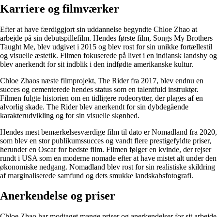
Karriere og filmværker
Efter at have færdiggjort sin uddannelse begyndte Chloe Zhao at
arbejde på sin debutspillefilm. Hendes første film, Songs My Brothers
Taught Me, blev udgivet i 2015 og blev rost for sin unikke fortællestil
og visuelle æstetik. Filmen fokuserede på livet i en indiansk landsby og
blev anerkendt for sit indblik i den indfødte amerikanske kultur.
Chloe Zhaos næste filmprojekt, The Rider fra 2017, blev endnu en
succes og cementerede hendes status som en talentfuld instruktør.
Filmen fulgte historien om en tidligere rodeorytter, der plages af en
alvorlig skade. The Rider blev anerkendt for sin dybdegående
karakterudvikling og for sin visuelle skønhed.
Hendes mest bemærkelsesværdige film til dato er Nomadland fra 2020,
som blev en stor publikumssucces og vandt flere prestigefyldte priser,
herunder en Oscar for bedste film. Filmen følger en kvinde, der rejser
rundt i USA som en moderne nomade efter at have mistet alt under den
økonomiske nedgang. Nomadland blev rost for sin realistiske skildring
af marginaliserede samfund og dets smukke landskabsfotografi.
Anerkendelse og priser
Chloe Zhao har modtaget mange priser og anerkendelser for sit arbejde