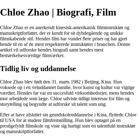
Chloe Zhao | Biografi, Film
Chloe Zhao er en anerkendt kinesisk-amerikansk filminstruktør og
manuskriptforfatter, der er kendt for sit dybdegående og unikke
filmskabende stil. Hendes film har vundet flere priser og har gjort
hende til en af de mest respekterede instruktører i branchen. Denne
artikel vil udforske hendes biografi samt hendes mest
bemærkelsesværdige filmværker.
Tidlig liv og uddannelse
Chloe Zhao blev født den 31. marts 1982 i Beijing, Kina. Hun
voksede op i en veluddannet familie, hvor kunst og kultur var vigtige
værdier. Hendes far var en succesfuld virksomhedsejer, mens hendes
mor arbejdede som læge. Chloe udviste tidligt interesse for film og
storytelling og begyndte at udforske sit talent som ung.
Efter at have afsluttet sin grundskoleuddannelse i Kina, flyttede Chloe
til USA for at studere filmfremstilling. Hun blev optaget på en
prestigefyldt filmskole og viste sig hurtigt som en talentfuld instruktør
og manuskriptforfatter.