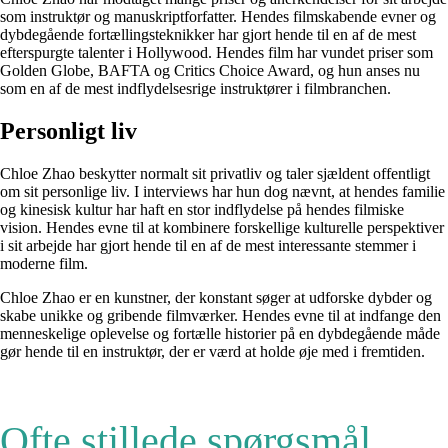
som instruktør og manuskriptforfatter. Hendes filmskabende evner og
dybdegående fortællingsteknikker har gjort hende til en af de mest
efterspurgte talenter i Hollywood. Hendes film har vundet priser som
Golden Globe, BAFTA og Critics Choice Award, og hun anses nu
som en af de mest indflydelsesrige instruktører i filmbranchen.
Personligt liv
Chloe Zhao beskytter normalt sit privatliv og taler sjældent offentligt
om sit personlige liv. I interviews har hun dog nævnt, at hendes familie
og kinesisk kultur har haft en stor indflydelse på hendes filmiske
vision. Hendes evne til at kombinere forskellige kulturelle perspektiver
i sit arbejde har gjort hende til en af de mest interessante stemmer i
moderne film.
Chloe Zhao er en kunstner, der konstant søger at udforske dybder og
skabe unikke og gribende filmværker. Hendes evne til at indfange den
menneskelige oplevelse og fortælle historier på en dybdegående måde
gør hende til en instruktør, der er værd at holde øje med i fremtiden.
Ofte stillede spørgsmål