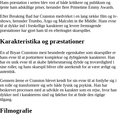
Hans præstation i serien blev rost af både kritikere og publikum og
tjente ham adskillige priser, herunder flere Primetime Emmy Awards.
Efter Breaking Bad har Cranston medvirket i en lang række film og tv-
shows, herunder Trumbo, Argo og Malcolm in the Middle. Hans evne
til at dykke ind i forskellige karakterer og levere fremragende
præstationer har gjort ham til en eftertragtet skuespiller.
Karakteristika og præstationer
En af Bryan Cranstons mest beundrede egenskaber som skuespiller er
hans evne til at portrættere komplekse og dybtgående karakterer. Han
har en unik evne til at skabe følelsesmæssig dybde og troværdighed i
sine roller, og hans skuespil bliver ofte anerkendt for at være ærligt og
autentisk.
Gennem årene er Cranston blevet kendt for sin evne til at fordybe sig i
en rolle og transformere sig selv både fysisk og psykisk. Han har
beskrevet processen med at udvikle en karakter som en rejse, hvor han
dykker ned i karakterens sind og følelser for at finde den rigtige
tilgang.
Filmografie