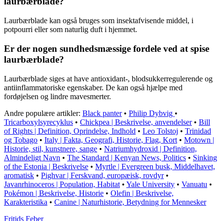
laurbærblade?
Laurbærblade kan også bruges som insektafvisende middel, i
potpourri eller som naturlig duft i hjemmet.
Er der nogen sundhedsmæssige fordele ved at spise
laurbærblade?
Laurbærblade siges at have antioxidant-, blodsukkerregulerende og
antiinflammatoriske egenskaber. De kan også hjælpe med
fordøjelsen og lindre mavesmerter.
Andre populære artikler:
Black panter
•
Philip Dybvig
•
Tricarboxylsyrecyklus
•
Chickpea | Beskrivelse, anvendelser
•
Bill
of Rights | Definition, Oprindelse, Indhold
•
Leo Tolstoj
•
Trinidad
og Tobago
•
Italy | Fakta, Geografi, Historie, Flag, Kort
•
Motown |
Historie, stil, kunstnere, sange
•
Natriumhydroxid | Definition,
Almindeligt Navn
•
The Standard | Kenyan News, Politics
•
Sinking
of the Estonia | Beskrivelse
•
Myrtle | Evergreen busk, Middelhavet,
aromatisk
•
Pighvar | Ferskvand, europæisk, rovdyr
•
Javanrhinoceros | Population, Habitat
•
Yale University
•
Vanuatu
•
Pokémon | Beskrivelse, Historie
•
Olefin | Beskrivelse,
Karakteristika
•
Canine | Naturhistorie, Betydning for Mennesker
F
ritids
F
eber