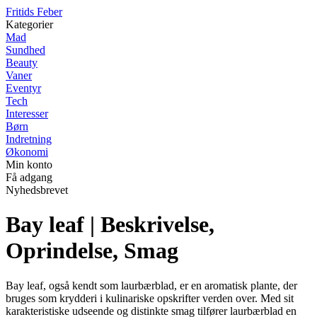
F
ritids
F
eber
Kategorier
Mad
Sundhed
Beauty
Vaner
Eventyr
Tech
Interesser
Børn
Indretning
Økonomi
Min konto
Få adgang
Nyhedsbrevet
Bay leaf | Beskrivelse,
Oprindelse, Smag
Bay leaf, også kendt som laurbærblad, er en aromatisk plante, der
bruges som krydderi i kulinariske opskrifter verden over. Med sit
karakteristiske udseende og distinkte smag tilfører laurbærblad en