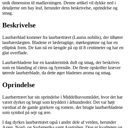
unik dimension til madlavningen. Denne artikel vil dykke ned i
detaljerne om bay leaf, herunder dens beskrivelse, oprindelse og
smag.
Beskrivelse
Laurbærblad kommer fra laurbærtræet (Laurus nobilis), der tilhører
laurbærslægten. Bladene er læderagtige, mørkegrønne og har en
elliptisk form. De kan nå en længde på op til 8 centimeter og har en
glat overflade.
Laurbærbladene har en karakteristisk duft og smag, der beskrives
som en blanding af citrus og fyrrenåle. De fleste opskrifter kræver
tørrede laurbærblade, da dette øger bladenes aroma og smag.
Oprindelse
Laurbærtræet har sin oprindelse i Middelhavsområdet, hvor det har
været dyrket og brugt som krydderi i århundreder. Det var højt
værdsat af de gamle grækere og romere, der brugte laurbærbladene
som symbol på sejr og ære.
I dag dyrkes laurbærtræet også i andre dele af verden, herunder
Asien, Nord- og Sydamerika samt Australien. Dog er kvaliteten og