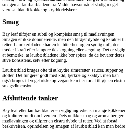
smagen af laurbærbladene fra Middelhavsområdet stadig meget
værdsat blandt kokke og krydderielskere.
Smag
Bay leaf tilføjer en subtil og kompleks smag til madlavningen.
Smagen er ikke dominerende, men den tilføjer dybde og karakter til
retter. Laurbærbladene har en let bitterhed og en sødlig duft, der
træder i kraft efter længere tids kogning eller stegning. Det er vigtigt
at bemærke, at laurbærbladene ikke bør spises, da de bevarer deres
stive konsistens, selv efter kogning.
Laurbærblad bruges ofte til at krydre simreretter, saucer, supper og
stofter. Det fungerer godt med kød, fjerkræ og skaldyr, men kan
også bruges til vegetariske og veganske retter for at tilføje en ekstra
smagsdimension.
Afsluttende tanker
Bay leaf eller laurbærblad er en vigtig ingrediens i mange køkkener
og kulturer rundt om i verden. Dets unikke smag og aroma beriger
madlavningen og tilfører en ekstra dybde til retter. Ved at forstå
beskrivelsen, oprindelsen og smagen af laurbærblad kan man bedre