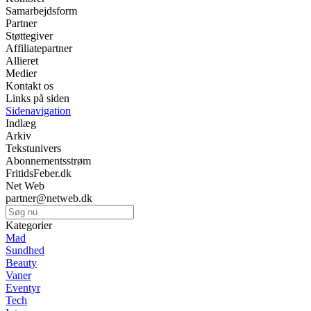
Samarbejdsform
Partner
Støttegiver
Affiliatepartner
Allieret
Medier
Kontakt os
Links på siden
Sidenavigation
Indlæg
Arkiv
Tekstunivers
Abonnementsstrøm
FritidsFeber.dk
Net Web
partner@netweb.dk
Kategorier
Mad
Sundhed
Beauty
Vaner
Eventyr
Tech